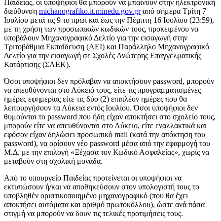
Παιδείας, οι υποψήφιοι θα μπορούν να μπαίνουν στην ηλεκτρονική
διεύθυνση
michanografiko.it.minedu.gov.gr
από σήμερα Τρίτη 7
Ιουλίου μετά τις 9 το πρωί και έως την Πέμπτη 16 Ιουλίου (23:59),
με τη χρήση των προσωπικών κωδικών τους, προκειμένου να
υποβάλουν Μηχανογραφικό Δελτίο για την εισαγωγή στην
Τριτοβάθμια Εκπαίδευση (ΑΕΙ) και Παράλληλο Μηχανογραφικό
Δελτίο για την εισαγωγή σε Σχολές Ανώτερης Επαγγελματικής
Κατάρτισης (ΣΑΕΚ).
Όσοι υποψήφιοι δεν πρόλαβαν να αποκτήσουν password, μπορούν
να απευθύνονται στο Λύκειό τους, είτε τις προγραμματισμένες
ημέρες εφημερίας είτε τις δύο (2) επιπλέον ημέρες που θα
λειτουργήσουν τα Λύκεια εντός Ιουλίου. Όσοι υποψήφιοι δεν
θυμούνται το password που ήδη είχαν αποκτήσει στο σχολείο τους,
μπορούν είτε να απευθύνονται στο Λύκειο, είτε εναλλακτικά και
εφόσον είχαν δηλώσει προσωπικό mail (κατά την απόκτηση του
password), να ορίσουν νέο password μέσα από την εφαρμογή του
Μ.Δ. με την επιλογή «Ξέχασα τον Κωδικό Ασφαλείας», χωρίς να
μεταβούν στη σχολική μονάδα.
Από το υπουργείο Παιδείας προτείνεται οι υποψήφιοι να
εκτυπώσουν ή/και να αποθηκεύσουν στον υπολογιστή τους το
υποβληθέν οριστικοποιημένο μηχανογραφικό (που θα έχει
αποκτήσει αυτόματα και αριθμό πρωτοκόλλου), ώστε ανά πάσα
στιγμή να μπορούν να δουν τις τελικές προτιμήσεις τους.