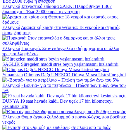
Ελληνικά
Στεγαστικό επίδομα ΣΑΕΚ: Πληρώθηκαν 1.367
δικαιούχοι – Έως 2.000 ευρώ η ενίσχυση
Ελληνικά
Δραματική κρίση στη Θέουτα: 18 νεκροί και στρατός
στους δρόμους
Ελληνικά
Πυρκαγιά: Στον εισαγγελέα ο δήμαρχος και οι άλλοι
τρεις συλληφθέντες
SAĞLIK
Süregelen maddi stres beyin yaşlanmasını hızlandırdı
Yunanistan
Olimpos Dağı UNESCO Dünya Mirası Listesi’ne girdi
Ελληνικά
«Βουτιά» για το πετρέλαιο – Πτώση των τιμών άνω του
5%
DÜNYA
19 saat havada kaldı. Dev uçak 17 bin kilometreyi
kesintisiz uçtu
Ελληνικά
Θύμα άγριου ξυλοδαρμού ο ποινικολόγος, που βρέθηκε
νεκρός