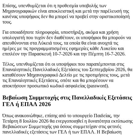
Επίσης, υπενθυμίζεται ότι η προθεσμία υποβολής των
Μηχανογραφικών είναι αποκλειστική και μετά την παρέλευσή της
κανένας υποψήφιος δεν θα μπορεί να προβεί στην οριστικοποίησή
τους.
Για οποιαδήποτε πληροφορία, υποστήριξη, ακόμα και χρήση
υπολογιστή που τυχόν δεν διαθέτουν, οι υποψήφιοι θα μπορούν να
απευθύνονται στα Λύκειά τους, τα οποία θα είναι ανοιχτά τις
ημέρες με τις προγραμματισμένες εφημερίες κάθε Λυκείου και
επιπλέον την Παρασκευή 10-7-2026 και την Πέμπτη 16-7-2026.
Τέλος, υπενθυμίζεται ότι οι υποψήφιοι που παραπέμπονται στις
Επαναληπτικές Πανελλαδικές Εξετάσεις του Σεπτεμβρίου 2026, θα
καταθέσουν Μηχανογραφικό Δελτίο με τις προτιμήσεις τους, μετά
τις Επαναληπτικές Εξετάσεις, οπότε και θα μπορέσουν να
αποκτήσουν προσωπικό κωδικό ασφαλείας (password).
Βεβαίωση Συμμετοχής στις Πανελλαδικές Εξετάσεις
ΓΕΛ ή ΕΠΑΛ 2026
Όπως ανακοινώθηκε, επίσης από το υπουργείο Παιδείας, την
Τετάρτη 8 Ιουλίου 2026 θα ενεργοποιηθεί η δυνατότητα εκτύπωσης
Βεβαιώσεων Συμμετοχής για όσους συμμετείχαν στις φετινές
πανελλαδικές εξετάσεις των ΓΕΛ ή των ΕΠΑΛ. Η Βεβαίωση