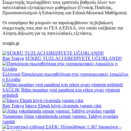
Συμμετοχής περιλαμβάνει τους γραπτούς βαθμούς όλων των
πανελλαδικά εξεταζόμενων μαθημάτων (Γενικής Παιδείας,
Προσανατολισμού ή Ειδικότητας και Ειδικά-Μουσικά Μαθήματα).
Οι υποψήφιοι θα μπορούν να παραλαμβάνουν τη βεβαίωση
συμμετοχής τους από το ΓΕΛ ή ΕΠΑΛ, στο οποίο υπέβαλαν την
Αίτηση-Δήλωση για τις πανελλαδικές εξετάσεις.
zougla.gr
Batı Trakya
ŞÜKRÜ TUZLACI EBEDİYETE UĞURLANDI!
Ελληνικά
Παγκόσμια πρωταθλήτρια στις νοσοκομειακές λοιμώξεις
η Ελλάδα
SAĞLIK
Bilim insanları yeni pandemi için erken uyarı yöntemi
geliştirdi
Batı Trakya
İskeçe Elmalı köyü civarında yangın çıktı
Yunanistan
Atina yakınlarında orman yangını: Tahliye uyarıları
yapıldı