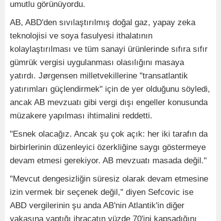
umutlu görünüyordu.
AB, ABD'den sıvılaştırılmış doğal gaz, yapay zeka
teknolojisi ve soya fasulyesi ithalatının
kolaylaştırılması ve tüm sanayi ürünlerinde sıfıra sıfır
gümrük vergisi uygulanması olasılığını masaya
yatırdı. Jørgensen milletvekillerine "transatlantik
yatırımları güçlendirmek" için de yer olduğunu söyledi,
ancak AB mevzuatı gibi vergi dışı engeller konusunda
müzakere yapılması ihtimalini reddetti.
"Esnek olacağız. Ancak şu çok açık: her iki tarafın da
birbirlerinin düzenleyici özerkliğine saygı göstermeye
devam etmesi gerekiyor. AB mevzuatı masada değil."
"Mevcut dengesizliğin süresiz olarak devam etmesine
izin vermek bir seçenek değil," diyen Sefcovic ise
ABD vergilerinin şu anda AB'nin Atlantik'in diğer
yakasına yaptığı ihracatın yüzde 70'ini kapsadığını