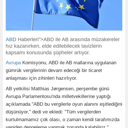
AB
D Haberleri">ABD ile AB arasında müzakereler
hız kazanırken, elde edilebilecek tavizlerin
kapsamı konusunda şüpheler artıyor.
Avrupa
Komisyonu, ABD ile AB mallarına uygulanan
gümrük vergilerinin devam edeceği bir ticaret
anlaşması için zihinleri hazırlıyor.
AB yetkilisi Matthias Jørgensen, perşembe günü
Avrupa Parlamentosu'nda milletvekillerine yaptığı
açıklamada "ABD bu vergilerle oyun alanını eşitlediğini
düşünüyor," dedi ve ekledi: "Tüm vergilerden
kurtulmamamız çok olası, o zaman kendi tarafımızda
yeniden dengeleme yapmak zorunda kalabiliriz."