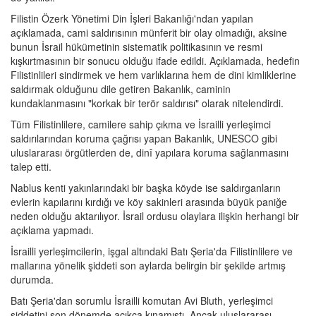
Filistin Özerk Yönetimi Din İşleri Bakanlığı'ndan yapılan
açıklamada, cami saldırısının münferit bir olay olmadığı, aksine
bunun İsrail hükümetinin sistematik politikasının ve resmi
kışkırtmasının bir sonucu olduğu ifade edildi. Açıklamada, hedefin
Filistinlileri sindirmek ve hem varlıklarına hem de dini kimliklerine
saldırmak olduğunu dile getiren Bakanlık, caminin
kundaklanmasını "korkak bir terör saldırısı" olarak nitelendirdi.
Tüm Filistinlilere, camilere sahip çıkma ve İsrailli yerleşimci
saldırılarından koruma çağrısı yapan Bakanlık, UNESCO gibi
uluslararası örgütlerden de, dinî yapılara koruma sağlanmasını
talep etti.
Nablus kenti yakınlarındaki bir başka köyde ise saldırganların
evlerin kapılarını kırdığı ve köy sakinleri arasında büyük paniğe
neden olduğu aktarılıyor. İsrail ordusu olaylara ilişkin herhangi bir
açıklama yapmadı.
İsrailli yerleşimcilerin, işgal altındaki Batı Şeria'da Filistinlilere ve
mallarına yönelik şiddeti son aylarda belirgin bir şekilde artmış
durumda.
Batı Şeria'dan sorumlu İsrailli komutan Avi Bluth, yerleşimci
şiddetini son dönemde açıkça kınamıştı. Ancak uluslararası