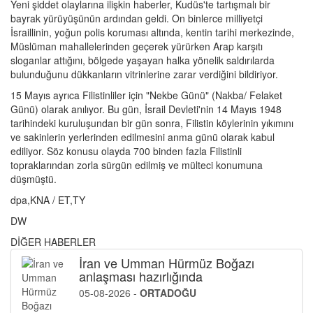
Yeni şiddet olaylarına ilişkin haberler, Kudüs'te tartışmalı bir
bayrak yürüyüşünün ardından geldi. On binlerce milliyetçi
İsraillinin, yoğun polis koruması altında, kentin tarihi merkezinde,
Müslüman mahallelerinden geçerek yürürken Arap karşıtı
sloganlar attığını, bölgede yaşayan halka yönelik saldırılarda
bulunduğunu dükkanların vitrinlerine zarar verdiğini bildiriyor.
15 Mayıs ayrıca Filistinliler için "Nekbe Günü" (Nakba/ Felaket
Günü) olarak anılıyor. Bu gün, İsrail Devleti'nin 14 Mayıs 1948
tarihindeki kuruluşundan bir gün sonra, Filistin köylerinin yıkımını
ve sakinlerin yerlerinden edilmesini anma günü olarak kabul
ediliyor. Söz konusu olayda 700 binden fazla Filistinli
topraklarından zorla sürgün edilmiş ve mülteci konumuna
düşmüştü.
dpa,KNA / ET,TY
DW
DİĞER HABERLER
İran ve Umman Hürmüz Boğazı
anlaşması hazırlığında
05-08-2026 -
ORTADOĞU