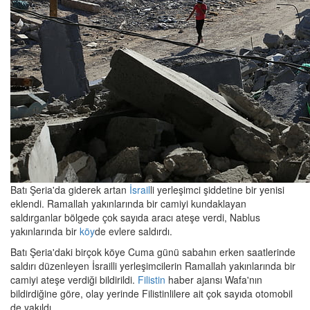
Batı Şeria'da giderek artan
İsrail
li yerleşimci şiddetine bir yenisi
eklendi. Ramallah yakınlarında bir camiyi kundaklayan
saldırganlar bölgede çok sayıda aracı ateşe verdi, Nablus
yakınlarında bir
köy
de evlere saldırdı.
Batı Şeria'daki birçok köye Cuma günü sabahın erken saatlerinde
saldırı düzenleyen İsrailli yerleşimcilerin Ramallah yakınlarında bir
camiyi ateşe verdiği bildirildi.
Filistin
haber ajansı Wafa'nın
bildirdiğine göre, olay yerinde Filistinlilere ait çok sayıda otomobil
de yakıldı.