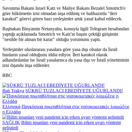
Savunma Bakanı Israel Katz ve Maliye Bakanı Bezalel Smotrich'e
göre hükümetin izni olmadan inşa edilmiş ve halihazırda "ileri
karakol" görevi gören bazı yerleşimler artık yasal kabul edilecek.
Başbakan Binyamin Netanyahu, konuyla ilgili Telegram hesabından
yaptığı açıklamada Smotrich ve Katz'ın başını çektiği girişimin
"nesilde bir alınan bir karar" olduğu yorumunu yaptı.
Yerleşimler uluslararası yasalara göre yasa dışı olsalar da İsrail
bunların yasal olduğunu iddia ediyor. İleri karakol olarak
adlandırılanlar ise İsrail yasalarınca da yasa dışı ve İsrail yönetiminin
izni dışında inşa edilenler.
BBC
Batı Trakya
ŞÜKRÜ TUZLACI EBEDİYETE UĞURLANDI!
Ελληνικά
Παγκόσμια πρωταθλήτρια στις νοσοκομειακές λοιμώξεις
η Ελλάδα
SAĞLIK
Bilim insanları yeni pandemi için erken uyarı yöntemi
geliştirdi