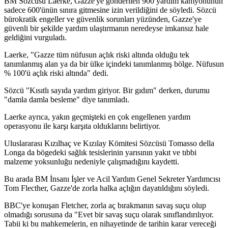
BM Sözcüsü Laerke, Gazze'ye gönderilen 900 yardım kamyonunun
sadece 600'ünün sınıra gitmesine izin verildiğini de söyledi. Sözcü
bürokratik engeller ve güvenlik sorunları yüzünden, Gazze'ye
güvenli bir şekilde yardım ulaştırmanın neredeyse imkansız hale
geldiğini vurguladı.
Laerke, "Gazze tüm nüfusun açlık riski altında olduğu tek
tanımlanmış alan ya da bir ülke içindeki tanımlanmış bölge. Nüfusun
% 100'ü açlık riski altında" dedi.
Sözcü "Kısıtlı sayıda yardım giriyor. Bir gıdım" derken, durumu
"damla damla besleme" diye tanımladı.
Laerke ayrıca, yakın geçmişteki en çok engellenen yardım
operasyonu ile karşı karşıta olduklarını belirtiyor.
Uluslararası Kızılhaç ve Kızılay Kömitesi Sözcüsü Tomasso della
Longa da bögedeki sağlık tesislerinin yarısının yakıt ve tıbbi
malzeme yoksunluğu nedeniyle çalışmadığını kaydetti.
Bu arada BM İnsanı İşler ve Acil Yardım Genel Sekreter Yardımcısı
Tom Flecther, Gazze'de zorla halka açlığın dayatıldığını söyledi.
BBC'ye konuşan Fletcher, zorla aç bırakmanın savaş suçu olup
olmadığı sorusuna da "Evet bir savaş suçu olarak sınıflandırılıyor.
Tabii ki bu mahkemelerin, en nihayetinde de tarihin karar vereceği