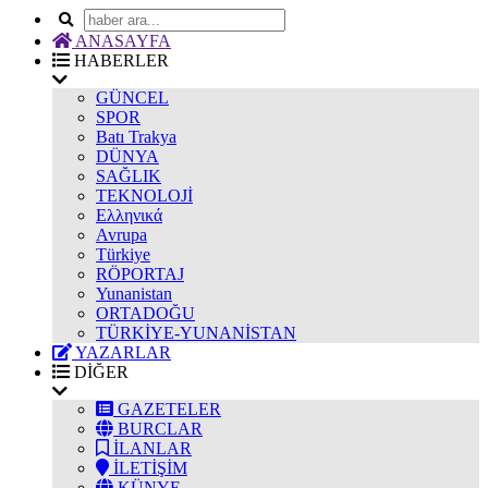
ANASAYFA
HABERLER
GÜNCEL
SPOR
Batı Trakya
DÜNYA
SAĞLIK
TEKNOLOJİ
Ελληνικά
Avrupa
Türkiye
RÖPORTAJ
Yunanistan
ORTADOĞU
TÜRKİYE-YUNANİSTAN
YAZARLAR
DİĞER
GAZETELER
BURCLAR
İLANLAR
İLETİŞİM
KÜNYE