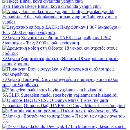
Batı Trakya
İskeçe Elmalı köyü civarında yangın çıktı
Yunanistan
Atina yakınlarında orman yangını: Tahliye uyarıları
yapıldı
Ελληνικά
Στεγαστικό επίδομα ΣΑΕΚ: Πληρώθηκαν 1.367
δικαιούχοι – Έως 2.000 ευρώ η ενίσχυση
Ελληνικά
Δραματική κρίση στη Θέουτα: 18 νεκροί και στρατός
στους δρόμους
Ελληνικά
Πυρκαγιά: Στον εισαγγελέα ο δήμαρχος και οι άλλοι
τρεις συλληφθέντες
SAĞLIK
Süregelen maddi stres beyin yaşlanmasını hızlandırdı
Yunanistan
Olimpos Dağı UNESCO Dünya Mirası Listesi’ne girdi
Ελληνικά
«Βουτιά» για το πετρέλαιο – Πτώση των τιμών άνω του
5%