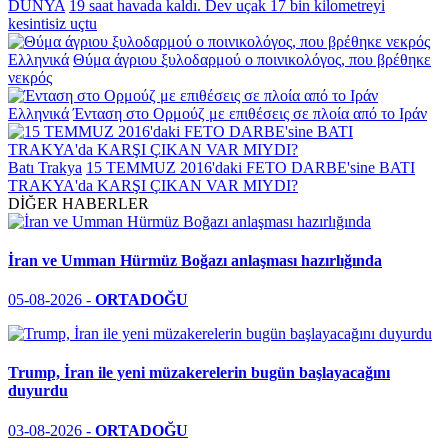
DÜNYA
19 saat havada kaldı. Dev uçak 17 bin kilometreyi
kesintisiz uçtu
Ελληνικά
Θύμα άγριου ξυλοδαρμού ο ποινικολόγος, που βρέθηκε
νεκρός
Ελληνικά
Ένταση στο Ορμούζ με επιθέσεις σε πλοία από το Ιράν
Batı Trakya
15 TEMMUZ 2016'daki FETO DARBE'sine BATI
TRAKYA'da KARŞI ÇIKAN VAR MIYDI?
DİĞER HABERLER
İran ve Umman Hürmüz Boğazı anlaşması hazırlığında
05-08-2026 -
ORTADOĞU
Trump, İran ile yeni müzakerelerin bugün başlayacağını
duyurdu
03-08-2026 -
ORTADOĞU