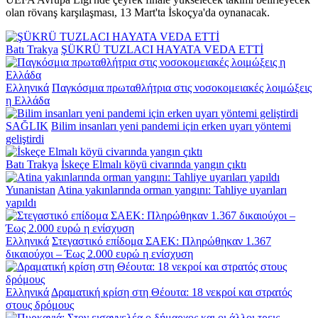
olan rövanş karşılaşması, 13 Mart'ta İskoçya'da oynanacak.
Batı Trakya
ŞÜKRÜ TUZLACI HAYATA VEDA ETTİ
Ελληνικά
Παγκόσμια πρωταθλήτρια στις νοσοκομειακές λοιμώξεις
η Ελλάδα
SAĞLIK
Bilim insanları yeni pandemi için erken uyarı yöntemi
geliştirdi
Batı Trakya
İskeçe Elmalı köyü civarında yangın çıktı
Yunanistan
Atina yakınlarında orman yangını: Tahliye uyarıları
yapıldı
Ελληνικά
Στεγαστικό επίδομα ΣΑΕΚ: Πληρώθηκαν 1.367
δικαιούχοι – Έως 2.000 ευρώ η ενίσχυση
Ελληνικά
Δραματική κρίση στη Θέουτα: 18 νεκροί και στρατός
στους δρόμους