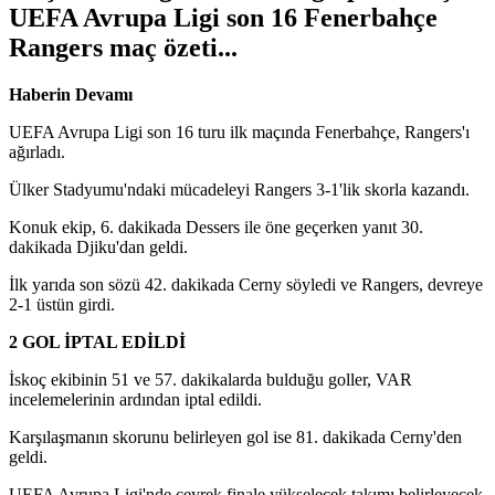
UEFA Avrupa Ligi son 16 Fenerbahçe
Rangers maç özeti...
Haberin Devamı
UEFA Avrupa Ligi son 16 turu ilk maçında Fenerbahçe, Rangers'ı
ağırladı.
Ülker Stadyumu'ndaki mücadeleyi Rangers 3-1'lik skorla kazandı.
Konuk ekip, 6. dakikada Dessers ile öne geçerken yanıt 30.
dakikada Djiku'dan geldi.
İlk yarıda son sözü 42. dakikada Cerny söyledi ve Rangers, devreye
2-1 üstün girdi.
2 GOL İPTAL EDİLDİ
İskoç ekibinin 51 ve 57. dakikalarda bulduğu goller, VAR
incelemelerinin ardından iptal edildi.
Karşılaşmanın skorunu belirleyen gol ise 81. dakikada Cerny'den
geldi.
UEFA Avrupa Ligi'nde çeyrek finale yükselecek takımı belirleyecek