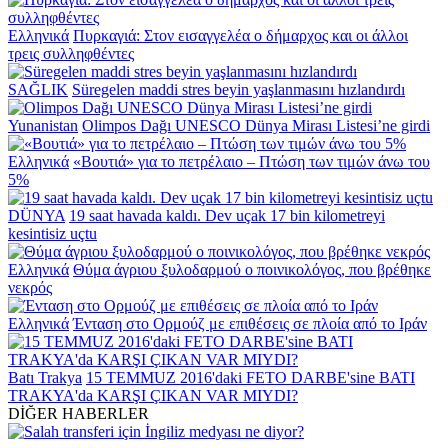
Ελληνικά
Πυρκαγιά: Στον εισαγγελέα ο δήμαρχος και οι άλλοι
τρεις συλληφθέντες
SAĞLIK
Süregelen maddi stres beyin yaşlanmasını hızlandırdı
Yunanistan
Olimpos Dağı UNESCO Dünya Mirası Listesi’ne girdi
Ελληνικά
«Βουτιά» για το πετρέλαιο – Πτώση των τιμών άνω του
5%
DÜNYA
19 saat havada kaldı. Dev uçak 17 bin kilometreyi
kesintisiz uçtu
Ελληνικά
Θύμα άγριου ξυλοδαρμού ο ποινικολόγος, που βρέθηκε
νεκρός
Ελληνικά
Ένταση στο Ορμούζ με επιθέσεις σε πλοία από το Ιράν
Batı Trakya
15 TEMMUZ 2016'daki FETO DARBE'sine BATI
TRAKYA'da KARŞI ÇIKAN VAR MIYDI?
DİĞER HABERLER