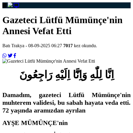
Gazeteci Lütfü Mümünçe'nin
Annesi Vefat Etti
Batı Trakya
- 08-09-2025 06:27
7017
kez okundu.
اِنَّا لِلّٰهِ وَاِنَّٓا اِلَيْهِ رَاجِعُونَ
Damadım, gazeteci Lütfü Mümünçe'nin
muhterem validesi, bu sabah hayata veda etti.
72 yaşında aramızdan ayrılan
AYŞE MÜMÜNÇE'nin