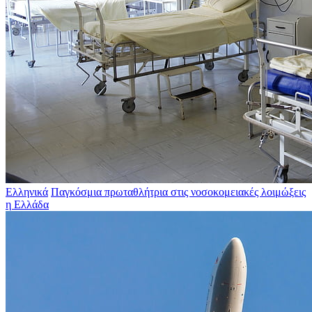
Ελληνικά
Παγκόσμια πρωταθλήτρια στις νοσοκομειακές λοιμώξεις
η Ελλάδα