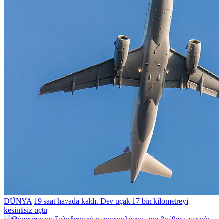
DÜNYA
19 saat havada kaldı. Dev uçak 17 bin kilometreyi
kesintisiz uçtu