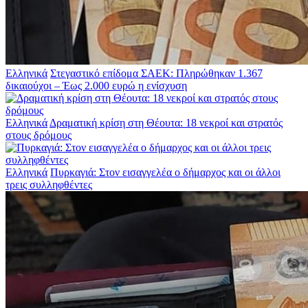
Ελληνικά
Στεγαστικό επίδομα ΣΑΕΚ: Πληρώθηκαν 1.367
δικαιούχοι – Έως 2.000 ευρώ η ενίσχυση
Ελληνικά
Δραματική κρίση στη Θέουτα: 18 νεκροί και στρατός
στους δρόμους
Ελληνικά
Πυρκαγιά: Στον εισαγγελέα ο δήμαρχος και οι άλλοι
τρεις συλληφθέντες