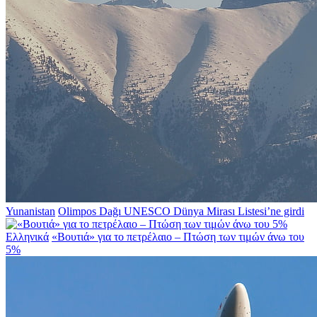
Yunanistan
Olimpos Dağı UNESCO Dünya Mirası Listesi’ne girdi
Ελληνικά
«Βουτιά» για το πετρέλαιο – Πτώση των τιμών άνω του
5%