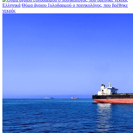
Ελληνικά
Θύμα άγριου ξυλοδαρμού ο ποινικολόγος, που βρέθηκε
νεκρός