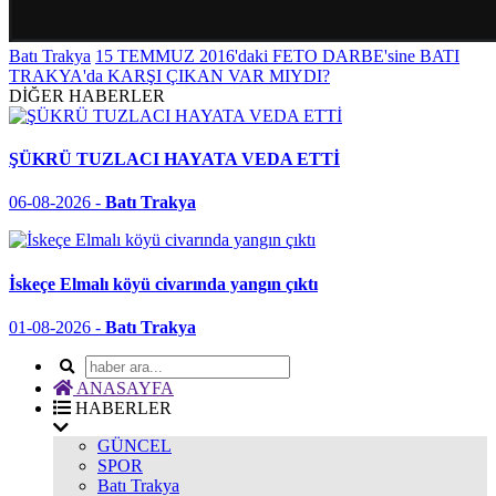
Batı Trakya
15 TEMMUZ 2016'daki FETO DARBE'sine BATI
TRAKYA'da KARŞI ÇIKAN VAR MIYDI?
DİĞER HABERLER
ŞÜKRÜ TUZLACI HAYATA VEDA ETTİ
06-08-2026 -
Batı Trakya
İskeçe Elmalı köyü civarında yangın çıktı
01-08-2026 -
Batı Trakya
ANASAYFA
HABERLER
GÜNCEL
SPOR
Batı Trakya