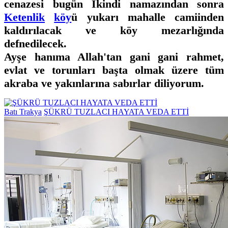
cenazesi bugün İkindi namazından sonra
Ketenlik
köy
ü yukarı mahalle camiinden
kaldırılacak ve köy mezarlığında
defnedilecek.
Ayşe hanıma Allah'tan gani gani rahmet,
evlat ve torunları başta olmak üzere tüm
akraba ve yakınlarına sabırlar diliyorum.
Batı Trakya
ŞÜKRÜ TUZLACI HAYATA VEDA ETTİ