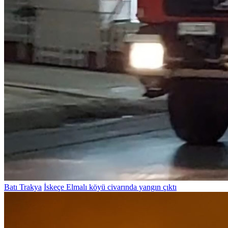
Batı Trakya
İskeçe Elmalı köyü civarında yangın çıktı