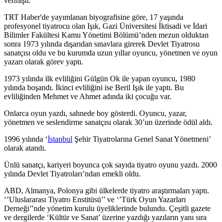
vermişti.
TRT Haber'de yayımlanan biyografisine göre, 17 yaşında
profesyonel tiyatrocu olan Işık, Gazi Üniversitesi İktisadi ve İdari
Bilimler Fakültesi Kamu Yönetimi Bölümü’nden mezun olduktan
sonra 1973 yılında dışarıdan sınavlara girerek Devlet Tiyatrosu
sanatçısı oldu ve bu kurumda uzun yıllar oyuncu, yönetmen ve oyun
yazarı olarak görev yaptı.
1973 yılında ilk evliliğini Gülgün Ok ile yapan oyuncu, 1980
yılında boşandı. İkinci evliliğini ise Beril Işık ile yaptı. Bu
evliliğinden Mehmet ve Ahmet adında iki çocuğu var.
Onlarca oyun yazdı, sahnede boy gösterdi. Oyuncu, yazar,
yönetmen ve seslendirme sanatçısı olarak 30’un üzerinde ödül aldı.
1996 yılında ‘
İstanbul
Şehir Tiyatrolarına Genel Sanat Yönetmeni’
olarak atandı.
Ünlü sanatçı, kariyeri boyunca çok sayıda tiyatro oyunu yazdı. 2000
yılında Devlet Tiyatroları’ndan emekli oldu.
ABD, Almanya, Polonya gibi ülkelerde tiyatro araştırmaları yaptı.
‘’Uluslararası Tiyatro Enstitüsü’’ ve ‘’Türk Oyun Yazarları
Derneği’’nde yönetim kurulu üyeliklerinde bulundu. Çeşitli gazete
ve dergilerde ‘Kültür ve Sanat’ üzerine yazdığı yazıların yanı sıra