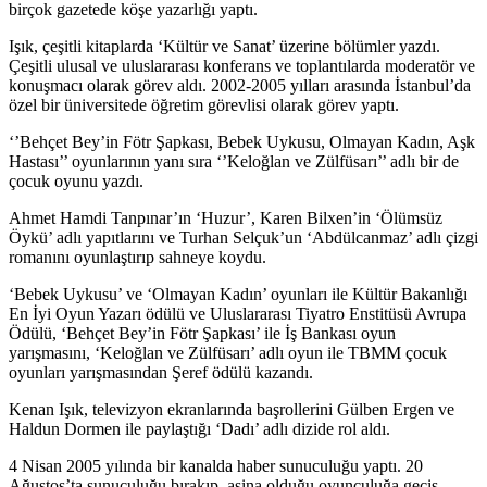
birçok gazetede köşe yazarlığı yaptı.
Işık, çeşitli kitaplarda ‘Kültür ve Sanat’ üzerine bölümler yazdı.
Çeşitli ulusal ve uluslararası konferans ve toplantılarda moderatör ve
konuşmacı olarak görev aldı. 2002-2005 yılları arasında İstanbul’da
özel bir üniversitede öğretim görevlisi olarak görev yaptı.
‘’Behçet Bey’in Fötr Şapkası, Bebek Uykusu, Olmayan Kadın, Aşk
Hastası’’ oyunlarının yanı sıra ‘’Keloğlan ve Zülfüsarı’’ adlı bir de
çocuk oyunu yazdı.
Ahmet Hamdi Tanpınar’ın ‘Huzur’, Karen Bilxen’in ‘Ölümsüz
Öykü’ adlı yapıtlarını ve Turhan Selçuk’un ‘Abdülcanmaz’ adlı çizgi
romanını oyunlaştırıp sahneye koydu.
‘Bebek Uykusu’ ve ‘Olmayan Kadın’ oyunları ile Kültür Bakanlığı
En İyi Oyun Yazarı ödülü ve Uluslararası Tiyatro Enstitüsü Avrupa
Ödülü, ‘Behçet Bey’in Fötr Şapkası’ ile İş Bankası oyun
yarışmasını, ‘Keloğlan ve Zülfüsarı’ adlı oyun ile TBMM çocuk
oyunları yarışmasından Şeref ödülü kazandı.
Kenan Işık, televizyon ekranlarında başrollerini Gülben Ergen ve
Haldun Dormen ile paylaştığı ‘Dadı’ adlı dizide rol aldı.
4 Nisan 2005 yılında bir kanalda haber sunuculuğu yaptı. 20
Ağustos’ta sunuculuğu bırakıp, aşina olduğu oyunculuğa geçiş