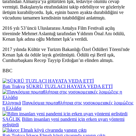
tarafından Almanya’ya götürülen Işık, tedaviye olumlu cevap
vermişti. Bakışlarıyla etrafındakini takip edebiliyor ve gözleriyle
iletişim kurabiliyordu. Işık, eşinin bazen ayakta durabildiğini ve
vücudunu tamamen kendisinin tutabildiğini anlatmıştı.
2016 yılı 53’üncü Uluslararası Antalya Film Festivali açılış
töreninde Mehmet Aslantuğ tarafından Yıldırım Önal Anı ödülü,
Kenan Işık adına oğlu Mehmet Işık’a verildi.
2017 yılında Kültür ve Turizm Bakanlığı Özel Ödülleri Töreni'nde
Kenan Işık da ödüle layık görülmüştü. Ödülü eşi Beril ışık,
Cumhurbaşkanı Recep Tayyip Erdoğan’ın elinden almıştı.
BBC
Batı Trakya
ŞÜKRÜ TUZLACI HAYATA VEDA ETTİ
Ελληνικά
Παγκόσμια πρωταθλήτρια στις νοσοκομειακές λοιμώξεις
η Ελλάδα
SAĞLIK
Bilim insanları yeni pandemi için erken uyarı yöntemi
geliştirdi
Batı Trakya
İskeçe Elmalı köyü civarında yangın çıktı