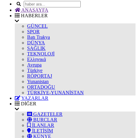
ANASAYFA
HABERLER
GÜNCEL
SPOR
Batı Trakya
DÜNYA
SAĞLIK
TEKNOLOJİ
Ελληνικά
Avrupa
Türkiye
RÖPORTAJ
Yunanistan
ORTADOĞU
TÜRKİYE-YUNANİSTAN
YAZARLAR
DİĞER
GAZETELER
BURCLAR
İLANLAR
İLETİŞİM
KÜNYE