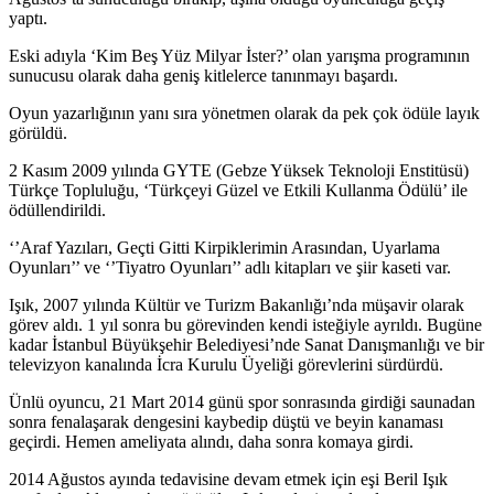
yaptı.
Eski adıyla ‘Kim Beş Yüz Milyar İster?’ olan yarışma programının
sunucusu olarak daha geniş kitlelerce tanınmayı başardı.
Oyun yazarlığının yanı sıra yönetmen olarak da pek çok ödüle layık
görüldü.
2 Kasım 2009 yılında GYTE (Gebze Yüksek Teknoloji Enstitüsü)
Türkçe Topluluğu, ‘Türkçeyi Güzel ve Etkili Kullanma Ödülü’ ile
ödüllendirildi.
‘’Araf Yazıları, Geçti Gitti Kirpiklerimin Arasından, Uyarlama
Oyunları’’ ve ‘’Tiyatro Oyunları’’ adlı kitapları ve şiir kaseti var.
Işık, 2007 yılında Kültür ve Turizm Bakanlığı’nda müşavir olarak
görev aldı. 1 yıl sonra bu görevinden kendi isteğiyle ayrıldı. Bugüne
kadar İstanbul Büyükşehir Belediyesi’nde Sanat Danışmanlığı ve bir
televizyon kanalında İcra Kurulu Üyeliği görevlerini sürdürdü.
Ünlü oyuncu, 21 Mart 2014 günü spor sonrasında girdiği saunadan
sonra fenalaşarak dengesini kaybedip düştü ve beyin kanaması
geçirdi. Hemen ameliyata alındı, daha sonra komaya girdi.
2014 Ağustos ayında tedavisine devam etmek için eşi Beril Işık