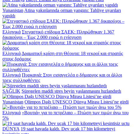
Yunanistan
Atina yakınlarında orman yangını: Tahliye uyarıları
yapıldı
Ελληνικά
Στεγαστικό επίδομα ΣΑΕΚ: Πληρώθηκαν 1.367
δικαιούχοι – Έως 2.000 ευρώ η ενίσχυση
Ελληνικά
Δραματική κρίση στη Θέουτα: 18 νεκροί και στρατός
στους δρόμους
Ελληνικά
Πυρκαγιά: Στον εισαγγελέα ο δήμαρχος και οι άλλοι
τρεις συλληφθέντες
SAĞLIK
Süregelen maddi stres beyin yaşlanmasını hızlandırdı
Yunanistan
Olimpos Dağı UNESCO Dünya Mirası Listesi’ne girdi
Ελληνικά
«Βουτιά» για το πετρέλαιο – Πτώση των τιμών άνω του
5%
DÜNYA
19 saat havada kaldı. Dev uçak 17 bin kilometreyi