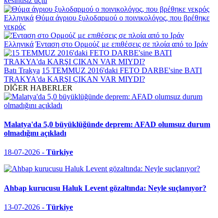
kesintisiz uçtu
Ελληνικά
Θύμα άγριου ξυλοδαρμού ο ποινικολόγος, που βρέθηκε
νεκρός
Ελληνικά
Ένταση στο Ορμούζ με επιθέσεις σε πλοία από το Ιράν
Batı Trakya
15 TEMMUZ 2016'daki FETO DARBE'sine BATI
TRAKYA'da KARŞI ÇIKAN VAR MIYDI?
DİĞER HABERLER
Malatya'da 5,0 büyüklüğünde deprem: AFAD olumsuz durum
olmadığını açıkladı
18-07-2026 -
Türkiye
Ahbap kurucusu Haluk Levent gözaltında: Neyle suçlanıyor?
13-07-2026 -
Türkiye