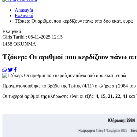
Anasayfa
Ελληνικά
Τζόκερ: Οι αριθμοί που κερδίζουν πάνω από δύο εκατ. ευρώ
Ελληνικά
Giriş Tarihi : 05-11-2025 12:15
1458
OKUNMA
Τζόκερ: Οι αριθμοί που κερδίζουν πάνω απ
Πραγματοποιήθηκε το βράδυ της Τρίτης (4/11) η κλήρωση 2984 του
Οι τυχεροί αριθμοί της κλήρωσης είναι οι εξής:
4, 15, 21, 22, 41
και 