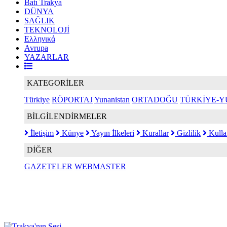
Batı Trakya
DÜNYA
SAĞLIK
TEKNOLOJİ
Ελληνικά
Avrupa
YAZARLAR
KATEGORİLER
Türkiye
RÖPORTAJ
Yunanistan
ORTADOĞU
TÜRKİYE-Y
BİLGİLENDİRMELER
İletişim
Künye
Yayın İlkeleri
Kurallar
Gizlilik
Kulla
DİĞER
GAZETELER
WEBMASTER