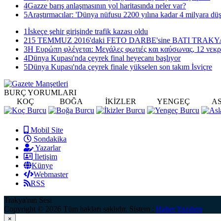
4
Gazze barış anlaşmasının yol haritasında neler var?
5
Araştırmacılar: 'Dünya nüfusu 2200 yılına kadar 4 milyara düş
1
İskeçe şehir girişinde trafik kazası oldu
2
15 TEMMUZ 2016'daki FETO DARBE'sine BATI TRAK
3
Η Ευρώπη φλέγεται: Μεγάλες φωτιές και καύσωνας, 12 νεκρ
4
Dünya Kupası'nda çeyrek final heyecanı başlıyor
5
Dünya Kupası'nda çeyrek finale yükselen son takım İsviçre
BURÇ
YORUMLARI
KOÇ
BOĞA
İKİZLER
YENGEÇ
A
Mobil Site
Sondakika
Yazarlar
İletişim
Künye
Webmaster
RSS
Trakya'nın Sesi
Copyright © 2026 Tüm hakları saklıdır. Sistem :
Haber Yazılımı
×