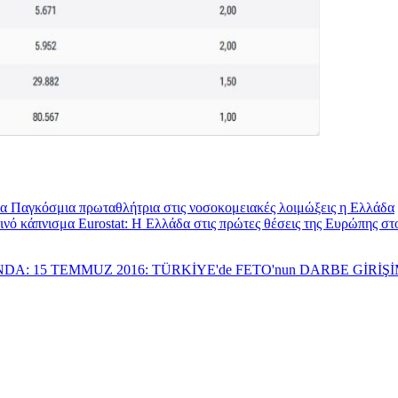
Παγκόσμια πρωταθλήτρια στις νοσοκομειακές λοιμώξεις η Ελλάδα
Eurostat: Η Ελλάδα στις πρώτες θέσεις της Ευρώπης σ
NDA: 15 TEMMUZ 2016: TÜRKİYE'de FETO'nun DARBE GİRİ