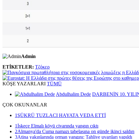
Admin
ETİKETLER:
Τζόκερ
KÖŞE
YAZARLARI
TÜMÜ
Abdulhalim Dede
DARBENİN 10. YILI
ÇOK
OKUNANLAR
1
ŞÜKRÜ TUZLACI HAYATA VEDA ETTİ
1
İskeçe Elmalı köyü civarında yangın çıktı
2
Almanya'da Cuma namazı tabelasına on günde ikinci saldırı
3
Atina yakınlarında orman yangını: Tahliye uyarıları yapıldı