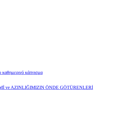
το καθημερινό κάπνισμα
ŞİMİ ve AZINLIĞIMIZIN ÖNDE GÖTÜRENLERİ