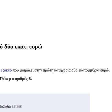
ό δύο εκατ. ευρώ
Τζόκερ
που μοιράζει στην πρώτη κατηγορία δύο εκατομμύρια ευρώ.
Τζόκερ ο αριθμός
8.