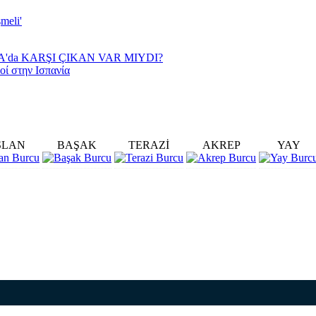
meli'
YA'da KARŞI ÇIKAN VAR MIYDI?
οί στην Ισπανία
SLAN
BAŞAK
TERAZİ
AKREP
YAY