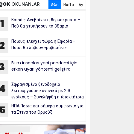
ÇOK
OKUNANLAR
Gün
Hafta
Ay
Καιρός: Ανεβαίνει η θερμοκρασία –
1
Πού θα χτυπήσουν τα 38άρια
Ποιους ελέγχει τώρα η Εφορία -
2
Ποιοι θα λάβουν «ραβασάκι»
Bilim insanları yeni pandemi için
3
erken uyarı yöntemi geliştirdi
Σφραγισμένο ξενοδοχείο
4
λειτουργούσε κανονικά με 216
ενοίκους – Συνελήφθη η ιδιοκτήτρια
ΗΠΑ: Ίσως και σήμερα συμφωνία για
5
τα Στενά του Ορμούζ