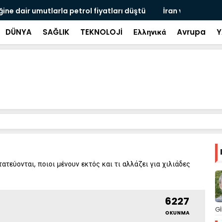
rmüz Boğazı anlaşması hazırlığında
Bilim insan
DÜNYA
SAĞLIK
TEKNOLOJİ
Ελληνικά
Avrupa
Y
τεύονται, ποιοι μένουν εκτός και τι αλλάζει για χιλιάδες
6227
Gİ
OKUNMA