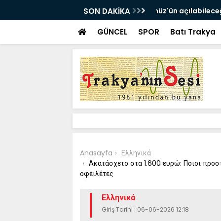
e dair umutlarla petrol fiyatları düştü
SON DAKİKA
İran ve Umman Hü
GÜNCEL
SPOR
Batı Trakya
Anasayfa
Ελληνικά
Ακατάσχετο στα 1.600 ευρώ: Ποιοι προστα
οφειλέτες
Ελληνικά
Giriş Tarihi : 06-06-2026 12:18