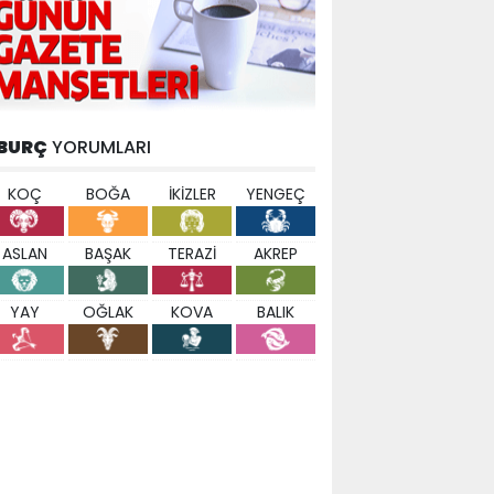
BURÇ
YORUMLARI
KOÇ
BOĞA
İKİZLER
YENGEÇ
ASLAN
BAŞAK
TERAZİ
AKREP
YAY
OĞLAK
KOVA
BALIK