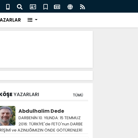
ları yeni pandemi için erken uyarı yöntemi geliştirdi
Tuna 
AZARLAR
KÖŞE
YAZARLARI
TÜMÜ
Abdulhalim Dede
DARBENİN 10. YILINDA: 15 TEMMUZ
2016: TÜRKİYE'de FETO'nun DARBE
RİŞİMİ ve AZINLIĞIMIZIN ÖNDE GÖTÜRENLERİ