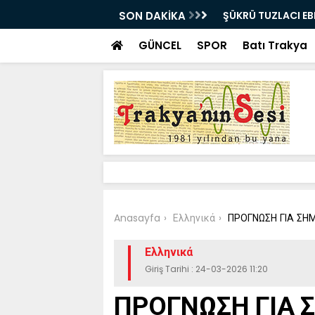
E UĞURLANDI!
SON DAKİKA
Bir milyon euro ik
bulundu
GÜNCEL
SPOR
Batı Trakya
Anasayfa
Ελληνικά
ΠΡΟΓΝΩΣΗ ΓΙΑ ΣΗ
Ελληνικά
Giriş Tarihi : 24-03-2026 11:20
ΠΡΟΓΝΩΣΗ ΓΙΑ 