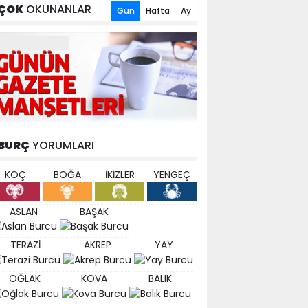
ÇOK
OKUNANLAR
Gün
Hafta
Ay
BURÇ
YORUMLARI
KOÇ
BOĞA
İKİZLER
YENGEÇ
ASLAN
BAŞAK
TERAZİ
AKREP
YAY
OĞLAK
KOVA
BALIK