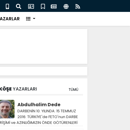
eri için İngiliz medyası ne diyor?
FIFA 
AZARLAR
KÖŞE
YAZARLARI
TÜMÜ
Abdulhalim Dede
DARBENİN 10. YILINDA: 15 TEMMUZ
2016: TÜRKİYE'de FETO'nun DARBE
RİŞİMİ ve AZINLIĞIMIZIN ÖNDE GÖTÜRENLERİ