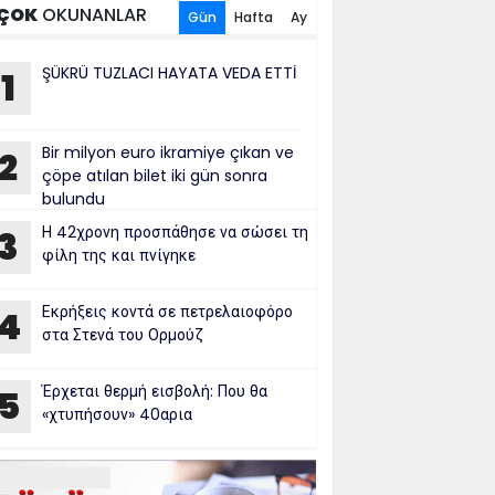
ÇOK
OKUNANLAR
Gün
Hafta
Ay
ŞÜKRÜ TUZLACI HAYATA VEDA ETTİ
1
Bir milyon euro ikramiye çıkan ve
2
çöpe atılan bilet iki gün sonra
bulundu
Η 42χρονη προσπάθησε να σώσει τη
3
φίλη της και πνίγηκε
Εκρήξεις κοντά σε πετρελαιοφόρο
4
στα Στενά του Ορμούζ
Έρχεται θερμή εισβολή: Που θα
5
«χτυπήσουν» 40αρια