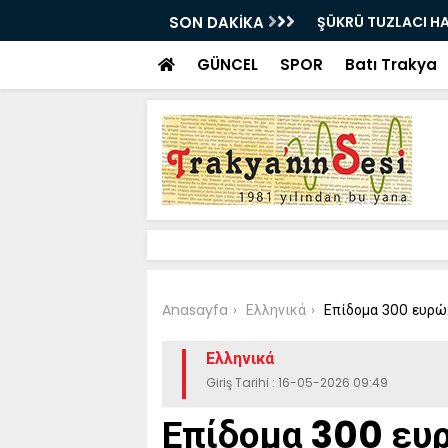
VEDA ETTİ
SON DAKİKA
Bir milyon euro ik
bulundu
GÜNCEL
SPOR
Batı Trakya
Anasayfa
Ελληνικά
Επίδομα 300 ευρώ:
Ελληνικά
Giriş Tarihi : 16-05-2026 09:49
Επίδομα 300 ευρώ