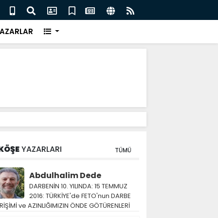
eri için İngiliz medyası ne diyor?
FIFA 
AZARLAR
KÖŞE
YAZARLARI
TÜMÜ
Abdulhalim Dede
DARBENİN 10. YILINDA: 15 TEMMUZ
2016: TÜRKİYE'de FETO'nun DARBE
RİŞİMİ ve AZINLIĞIMIZIN ÖNDE GÖTÜRENLERİ