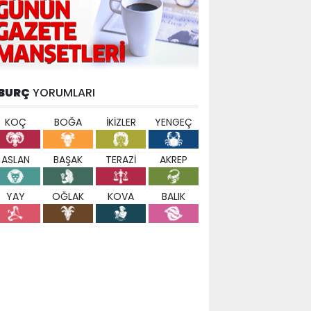
BURÇ
YORUMLARI
KOÇ
BOĞA
İKİZLER
YENGEÇ
ASLAN
BAŞAK
TERAZİ
AKREP
YAY
OĞLAK
KOVA
BALIK