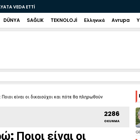
ramiye çıkan ve çöpe atılan bilet iki gün sonra
Salah transf
DÜNYA
SAĞLIK
TEKNOLOJİ
Ελληνικά
Avrupa
Y
 Ποιοι είναι οι δικαιούχοι και πότε θα πληρωθούν
2286
OKUNMA
: Ποιοι είναι οι
Gİ