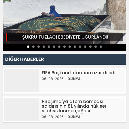
ŞÜKRÜ TUZLACI EBEDİYETE UĞURLANDI!
DİĞER HABERLER
FIFA Başkanı Infantino özür diledi
06-08-2026 -
DÜNYA
Hiroşima'ya atom bombası
saldırısının 81. yılında nükleer
silahsızlanma çağrısı
06-08-2026 -
DÜNYA