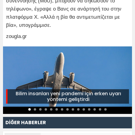
συνεννόησης (MoU), μπορούν να σηκώσουν το
τηλέφωνο», έγραψε ο Βανς σε ανάρτησή του στην
πλατφόρμα Χ. «Αλλά η βία θα αντιμετωπίζεται με
βία», υπογράμμισε.
zougla.gr
Bilim insanları yeni pandemi için erken uyarı
yöntemi geliştirdi
DİĞER HABERLER