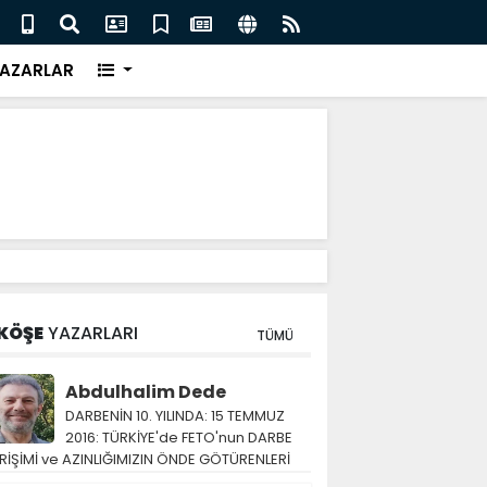
eri için İngiliz medyası ne diyor?
FIFA 
AZARLAR
KÖŞE
YAZARLARI
TÜMÜ
Abdulhalim Dede
DARBENİN 10. YILINDA: 15 TEMMUZ
2016: TÜRKİYE'de FETO'nun DARBE
RİŞİMİ ve AZINLIĞIMIZIN ÖNDE GÖTÜRENLERİ