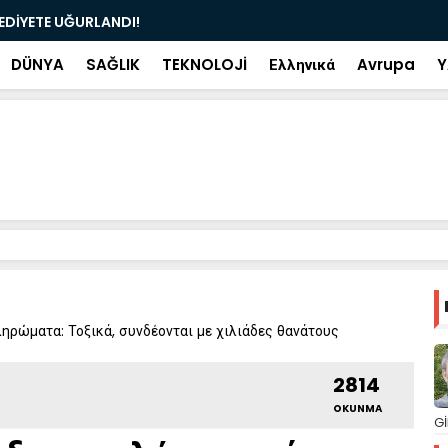
ramiye çıkan ve çöpe atılan bilet iki gün sonra
Salah transf
DÜNYA
SAĞLIK
TEKNOLOJİ
Ελληνικά
Avrupa
Y
ηρώματα: Τοξικά, συνδέονται με χιλιάδες θανάτους
2814
OKUNMA
Gİ