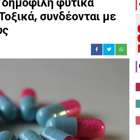
 δημοφιλή φυτικά
οξικά, συνδέονται με
υς