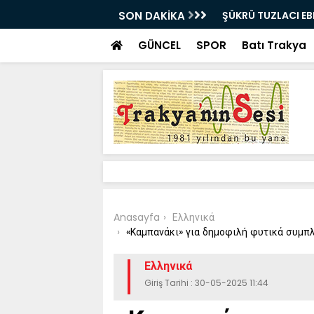
E UĞURLANDI!
SON DAKİKA
Bir milyon euro ik
bulundu
GÜNCEL
SPOR
Batı Trakya
Anasayfa
Ελληνικά
«Καμπανάκι» για δημοφιλή φυτικά συμπλ
Ελληνικά
Giriş Tarihi : 30-05-2025 11:44