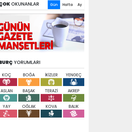
ÇOK
OKUNANLAR
Gün
Hafta
Ay
BURÇ
YORUMLARI
KOÇ
BOĞA
İKİZLER
YENGEÇ
ASLAN
BAŞAK
TERAZİ
AKREP
YAY
OĞLAK
KOVA
BALIK