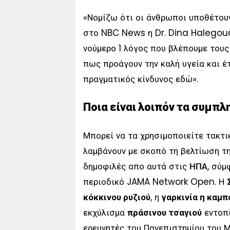
«Νομίζω ότι οι άνθρωποι υποθέτου
στο NBC News η Dr. Dina Halegoua
νούμερο 1 λόγος που βλέπουμε τους
πως προάγουν την καλή υγεία και έ
πραγματικός κίνδυνος εδώ».
Ποια είναι λοιπόν τα συμπ
Μπορεί να τα χρησιμοποιείτε τακτι
λαμβάνουν με σκοπό τη βελτίωση τη
δημοφιλές απο αυτά στις
ΗΠΑ
, σύμ
περιοδικό JAMA Network Open. Η
κόκκινου ρυζιού
, η
γαρκινία η καμπ
εκχύλισμα
πράσινου τσαγιού
εντοπί
ερευνητές του Πανεπιστημίου του Μ