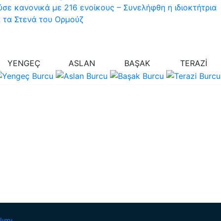
σε κανονικά με 216 ενοίκους – Συνελήφθη η ιδιοκτήτρια
 τα Στενά του Ορμούζ
YENGEÇ
ASLAN
BAŞAK
TERAZİ
lımı