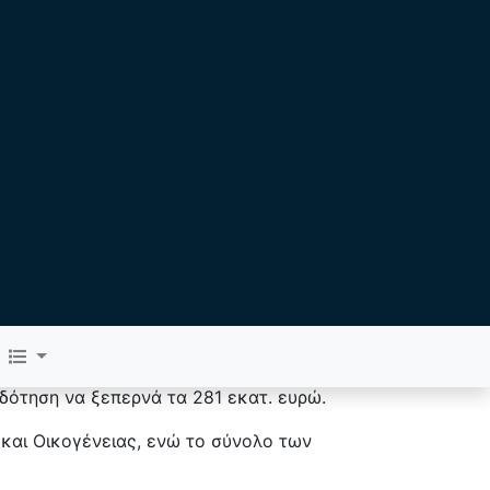
Gün
Hafta
Ay
1954
OKUNMA
τα του ΟΠΕΚΑ
ιδότηση να ξεπερνά τα 281 εκατ. ευρώ.
 και Οικογένειας, ενώ το σύνολο των