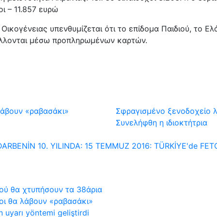
ι – 11.857 ευρώ
Οικογένειας υπενθυμίζεται ότι το επίδομα Παιδιού, το Ε
άλλονται μέσω προπληρωμένων καρτών.
 λάβουν «ραβασάκι»
Σφραγισμένο ξενοδοχείο λ
Συνελήφθη η ιδιοκτήτρια
DARBENİN 10. YILINDA: 15 TEMMUZ 2016: TÜRKİYE'de FETO
Πού θα χτυπήσουν τα 38άρια
ιοι θα λάβουν «ραβασάκι»
n uyarı yöntemi geliştirdi