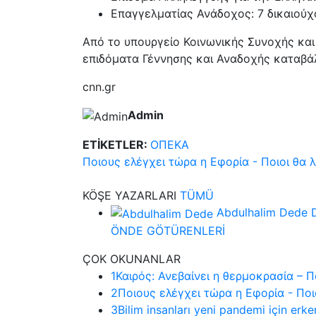
Επαγγελματίας Ανάδοχος: 7 δικαιούχο
Από το υπουργείο Κοινωνικής Συνοχής και 
επιδόματα Γέννησης και Αναδοχής καταβ
cnn.gr
Admin
ETİKETLER:
ΟΠΕΚΑ
Ποιους ελέγχει τώρα η Εφορία - Ποιοι θα
KÖŞE
YAZARLARI
TÜMÜ
Abdulhalim Dede
ÖNDE GÖTÜRENLERİ
ÇOK
OKUNANLAR
1
Καιρός: Ανεβαίνει η θερμοκρασία – 
2
Ποιους ελέγχει τώρα η Εφορία - Πο
3
Bilim insanları yeni pandemi için erke