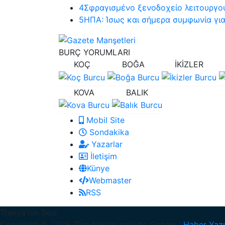
4
Σφραγισμένο ξενοδοχείο λειτουργού
5
ΗΠΑ: Ίσως και σήμερα συμφωνία για
BURÇ
YORUMLARI
KOÇ
BOĞA
İKİZLER
KOVA
BALIK
Mobil Site
Sondakika
Yazarlar
İletişim
Künye
Webmaster
RSS
Trakya'nın Sesi
Copyright © 2026 Tüm hakları saklıdır. Sistem :
Haber Yazı