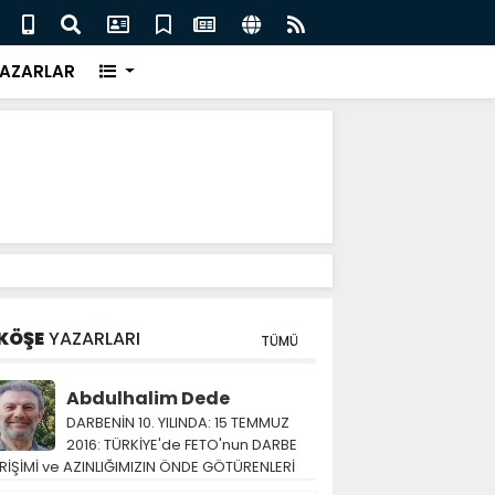
eri için İngiliz medyası ne diyor?
FIFA 
AZARLAR
KÖŞE
YAZARLARI
TÜMÜ
Abdulhalim Dede
DARBENİN 10. YILINDA: 15 TEMMUZ
2016: TÜRKİYE'de FETO'nun DARBE
RİŞİMİ ve AZINLIĞIMIZIN ÖNDE GÖTÜRENLERİ