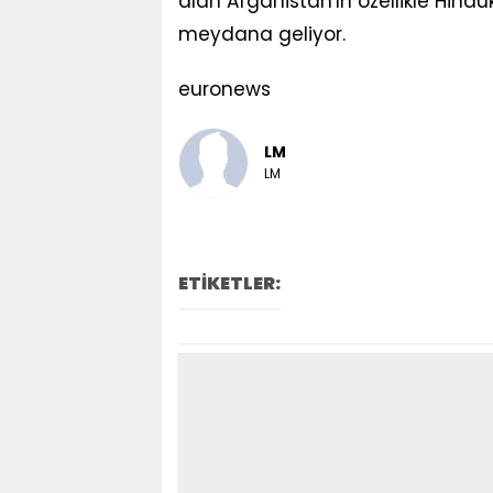
alan Afganistan'ın özellikle Hindu
meydana geliyor.
euronews
LM
LM
ETİKETLER: