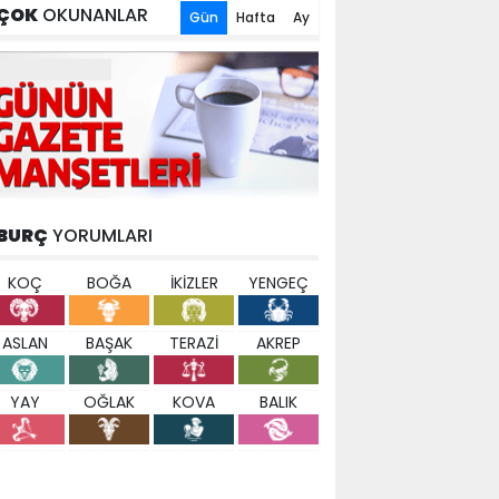
ÇOK
OKUNANLAR
Gün
Hafta
Ay
BURÇ
YORUMLARI
KOÇ
BOĞA
İKİZLER
YENGEÇ
ASLAN
BAŞAK
TERAZİ
AKREP
YAY
OĞLAK
KOVA
BALIK