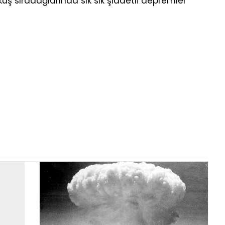
kuş sıradağlarında sık sık şiddetli depremler