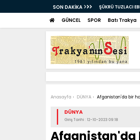
E UĞURLANDI!
SON DAKİKA
Bir milyon euro ik
bulundu
GÜNCEL
SPOR
Batı Trakya
Anasayfa
DÜNYA
Afganistan'da bir h
DÜNYA
Giriş Tarihi : 12-10-2023 09:18
Afganistan'da b