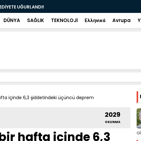
ramiye çıkan ve çöpe atılan bilet iki gün sonra
Salah transf
DÜNYA
SAĞLIK
TEKNOLOJİ
Ελληνικά
Avrupa
Y
afta içinde 6,3 şiddetindeki üçüncü deprem
2029
OKUNMA
ir hafta içinde 6,3
Gİ