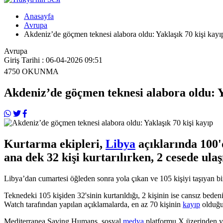
Anasayfa
Avrupa
Akdeniz’de göçmen teknesi alabora oldu: Yaklaşık 70 kişi kayı
Avrupa
Giriş Tarihi : 06-04-2026 09:51
4750
OKUNMA
Akdeniz’de göçmen teknesi alabora oldu: Y
Kurtarma ekipleri,
Libya
açıklarında 100'
ana dek 32 kişi kurtarılırken, 2 cesede ul
Libya’dan cumartesi öğleden sonra yola çıkan ve 105 kişiyi taşıyan b
Teknedeki 105 kişiden 32'sinin kurtarıldığı, 2 kişinin ise cansız beden
Watch tarafından yapılan açıklamalarda, en az 70 kişinin
kayıp
olduğu 
Mediterranea Saving Humans, sosyal
medya
platformu X üzerinden ya