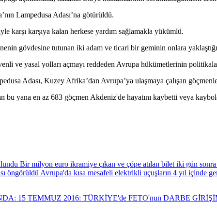
alya’nın Lampedusa Adası’na götürüldü.
iyle karşı karşıya kalan herkese yardım sağlamakla yükümlü.
nenin gövdesine tutunan iki adam ve ticari bir geminin onlara yaklaştığ
li ve yasal yolları açmayı reddeden Avrupa hükümetlerinin politikaları
edusa Adası, Kuzey Afrika’dan Avrupa’ya ulaşmaya çalışan göçmenler içi
an bu yana en az 683 göçmen Akdeniz'de hayatını kaybetti veya kaybold
Bir milyon euro ikramiye çıkan ve çöpe atılan bilet iki gün sonr
Avrupa'da kısa mesafeli elektrikli uçuşların 4 yıl içinde 
NDA: 15 TEMMUZ 2016: TÜRKİYE'de FETO'nun DARBE GİRİ