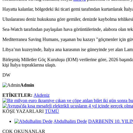
Hayatta kalanlar, bölgedeki iki ticari gemi tarafından kurtarılarak İt
Uluslararası deniz hukukuna göre gemiler, denizde kaybolma tehlikes
Sea-Watch tarafından paylaşılan hava görüntülerinde, alabora olan tek
Mediterranea Saving Humans, yaşanan bu kazayı "göçmenler için güven
Libya’nın kuzeyinde, İtalya ana karasının ise güneyinde yer alan Lamp
Birleşmiş Milletler Göç Kuruluşu (IOM) verilerine göre, 2026 başınd
kişi İtalya topraklarına ulaştı.
DW
Admin
ETİKETLER:
Akdeniz
KÖŞE
YAZARLARI
TÜMÜ
Abdulhalim Dede
DARBENİN 10. YILI
ÇOK
OKUNANLAR