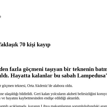
p
aklaşık 70 kişi kayıp
den fazla göçmeni taşıyan bir teknenin batm
aşıldı. Hayatta kalanlar bu sabah Lampedusa'
ir göçmen teknesi, Orta Akdeniz’de alabora oldu.
ine ulaşıldığı bildirildi. Geri kalan yolcuların akıbeti belirsizliğini k
ve hayatını kaybetmesinden endişe edildiği aktarıldı.
ptığı açıklamada, kazanın Libya makamlarının sorumluluğundaki arama