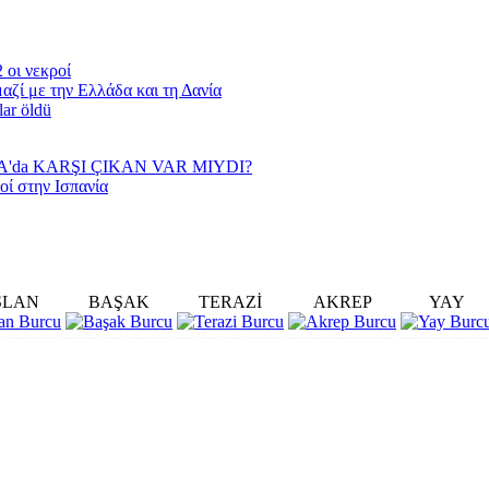
 οι νεκροί
αζί με την Ελλάδα και τη Δανία
lar öldü
YA'da KARŞI ÇIKAN VAR MIYDI?
οί στην Ισπανία
SLAN
BAŞAK
TERAZİ
AKREP
YAY