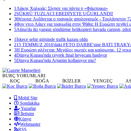
1
Λάκης Χαλκιάς: Σίγησε για πάντα η «Φάμπρικα»
2
ŞÜKRÜ TUZLACI EBEDİYETE UĞURLANDI!
3
Θέουτα: Αυξάνεται ο τραγικός απολογισμός - Τουλάχιστον 72
4
Φον ντερ Λάιεν για τραγωδία στην Ψάθα: Η Ευρώπη πενθεί μ
5
Atina'da iki yangın söndürme helikopteri havada çarpıştı, pilot
1
İskeçe şehir girişinde trafik kazası oldu
2
15 TEMMUZ 2016'daki FETO DARBE'sine BATI TRAK
3
Η Ευρώπη φλέγεται: Μεγάλες φωτιές και καύσωνας, 12 νεκρ
4
Dünya Kupası'nda çeyrek final heyecanı başlıyor
5
Dünya Kupası'nda Arjantin kollanıyor mu?
BURÇ
YORUMLARI
KOÇ
BOĞA
İKİZLER
YENGEÇ
A
Mobil Site
Sondakika
Yazarlar
İletişim
Künye
Webmaster
RSS