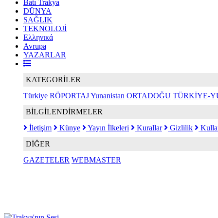
Batı Trakya
DÜNYA
SAĞLIK
TEKNOLOJİ
Ελληνικά
Avrupa
YAZARLAR
KATEGORİLER
Türkiye
RÖPORTAJ
Yunanistan
ORTADOĞU
TÜRKİYE-Y
BİLGİLENDİRMELER
İletişim
Künye
Yayın İlkeleri
Kurallar
Gizlilik
Kulla
DİĞER
GAZETELER
WEBMASTER