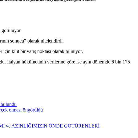
ı görülüyor.
nın sonucu" olarak nitelendirdi.
n kilit bir varış noktası olarak biliniyor.
u. İtalyan hükümetinin verilerine göre ise aynı dönemde 6 bin 175
a bulundu
gerçek olması öngörüldü
ŞİMİ ve AZINLIĞIMIZIN ÖNDE GÖTÜRENLERİ