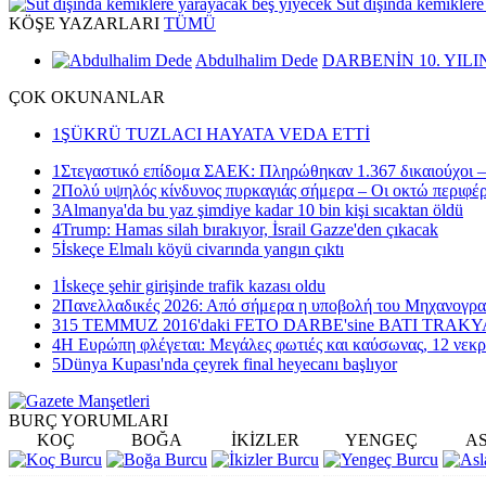
Süt dışında kemiklere
KÖŞE
YAZARLARI
TÜMÜ
Abdulhalim Dede
DARBENİN 10. YILI
ÇOK
OKUNANLAR
1
ŞÜKRÜ TUZLACI HAYATA VEDA ETTİ
1
Στεγαστικό επίδομα ΣΑΕΚ: Πληρώθηκαν 1.367 δικαιούχοι –
2
Πολύ υψηλός κίνδυνος πυρκαγιάς σήμερα – Οι οκτώ περιφέρ
3
Almanya'da bu yaz şimdiye kadar 10 bin kişi sıcaktan öldü
4
Trump: Hamas silah bırakıyor, İsrail Gazze'den çıkacak
5
İskeçe Elmalı köyü civarında yangın çıktı
1
İskeçe şehir girişinde trafik kazası oldu
2
Πανελλαδικές 2026: Από σήμερα η υποβολή του Μηχανογρ
3
15 TEMMUZ 2016'daki FETO DARBE'sine BATI TRAK
4
Η Ευρώπη φλέγεται: Μεγάλες φωτιές και καύσωνας, 12 νεκρ
5
Dünya Kupası'nda çeyrek final heyecanı başlıyor
BURÇ
YORUMLARI
KOÇ
BOĞA
İKİZLER
YENGEÇ
A