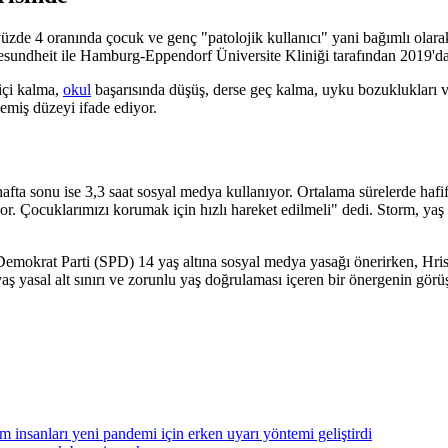
üzde 4 oranında çocuk ve genç "patolojik kullanıcı" yani bağımlı olara
undheit ile Hamburg-Eppendorf Üniversite Kliniği tarafından 2019'dan 
içi kalma,
okul
başarısında düşüş, derse geç kalma, uyku bozuklukları ve
emiş düzeyi ifade ediyor.
afta sonu ise 3,3 saat sosyal medya kullanıyor. Ortalama sürelerde hafif 
r. Çocuklarımızı korumak için hızlı hareket edilmeli" dedi. Storm, yaş s
okrat Parti (SPD) 14 yaş altına sosyal medya yasağı önerirken, Hris
ş yasal alt sınırı ve zorunlu yaş doğrulaması içeren bir önergenin görü
im insanları yeni pandemi için erken uyarı yöntemi geliştirdi