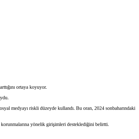
arttığını ortaya koyuyor.
oydu.
sosyal medyayı riskli düzeyde kullandı. Bu oran, 2024 sonbaharındaki
runmalarına yönelik girişimleri desteklediğini belirtti.