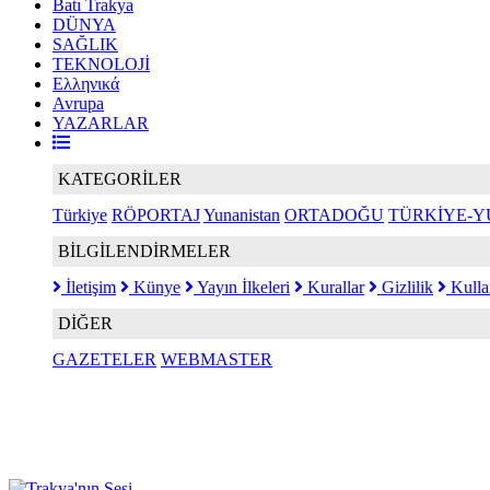
Batı Trakya
DÜNYA
SAĞLIK
TEKNOLOJİ
Ελληνικά
Avrupa
YAZARLAR
KATEGORİLER
Türkiye
RÖPORTAJ
Yunanistan
ORTADOĞU
TÜRKİYE-Y
BİLGİLENDİRMELER
İletişim
Künye
Yayın İlkeleri
Kurallar
Gizlilik
Kulla
DİĞER
GAZETELER
WEBMASTER