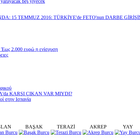
 yarayacak beş yiyecek
NDA: 15 TEMMUZ 2016: TÜRKİYE'de FETO'nun DARBE GİRİ
 Έως 2.000 ευρώ η ενίσχυση
ειες
αφικού
YA'da KARŞI ÇIKAN VAR MIYDI?
οί στην Ισπανία
SLAN
BAŞAK
TERAZİ
AKREP
YAY