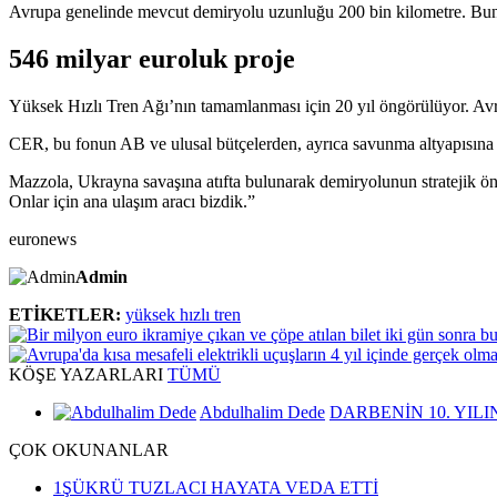
Avrupa genelinde mevcut demiryolu uzunluğu 200 bin kilometre. Bunu
546 milyar euroluk proje
Yüksek Hızlı Tren Ağı’nın tamamlanması için 20 yıl öngörülüyor. Avr
CER, bu fonun AB ve ulusal bütçelerden, ayrıca savunma altyapısına 
Mazzola, Ukrayna savaşına atıfta bulunarak demiryolunun stratejik öne
Onlar için ana ulaşım aracı bizdik.”
euronews
Admin
ETİKETLER:
yüksek hızlı tren
KÖŞE
YAZARLARI
TÜMÜ
Abdulhalim Dede
DARBENİN 10. YILI
ÇOK
OKUNANLAR
1
ŞÜKRÜ TUZLACI HAYATA VEDA ETTİ