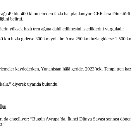
acağı 49 bin 400 kilometreden fazla hat planlanıyor. CER İcra Direktö
ğini belirtti.
rin yüksek hızlı tren ağına dahil edilmesini istediklerini vurguladı:
50 km hızla giderse 300 km yol alır. Ama 250 km hızla giderse 1.500 km y
ilerlemeler kaydederken, Yunanistan hâlâ geride. 2023’teki Tempi tren k
kalır,” diyerek uyarıda bulundu.
lu
ları da engelliyor: “Bugün Avrupa’da, İkinci Dünya Savaşı sonrası döne
iz.”