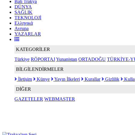
Batı Trakya
DÜNYA
SAĞLIK
TEKNOLOJİ
Ελληνικά
Avrupa
YAZARLAR
KATEGORİLER
Türkiye
RÖPORTAJ
Yunanistan
ORTADOĞU
TÜRKİYE-Y
BİLGİLENDİRMELER
İletişim
Künye
Yayın İlkeleri
Kurallar
Gizlilik
Kulla
DİĞER
GAZETELER
WEBMASTER