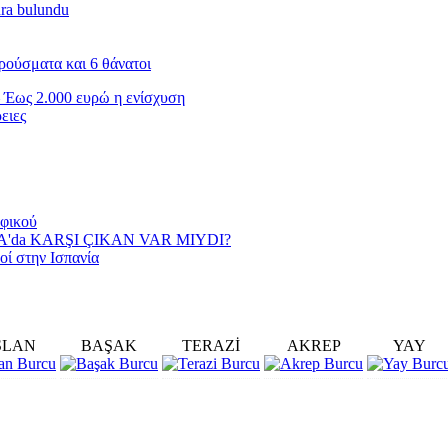
nra bulundu
ρούσματα και 6 θάνατοι
 Έως 2.000 ευρώ η ενίσχυση
ειες
αφικού
YA'da KARŞI ÇIKAN VAR MIYDI?
οί στην Ισπανία
SLAN
BAŞAK
TERAZİ
AKREP
YAY