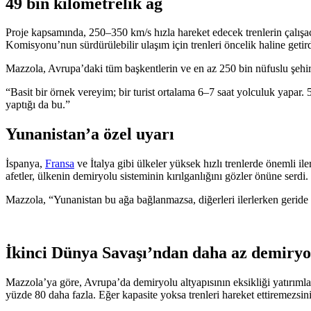
49 bin kilometrelik ağ
Proje kapsamında, 250–350 km/s hızla hareket edecek trenlerin çalış
Komisyonu’nun sürdürülebilir ulaşım için trenleri öncelik haline getirdi
Mazzola, Avrupa’daki tüm başkentlerin ve en az 250 bin nüfuslu şehirle
“Basit bir örnek vereyim; bir turist ortalama 6–7 saat yolculuk yapar. 
yaptığı da bu.”
Yunanistan’a özel uyarı
İspanya,
Fransa
ve İtalya gibi ülkeler yüksek hızlı trenlerde önemli 
afetler, ülkenin demiryolu sisteminin kırılganlığını gözler önüne serdi.
Mazzola, “Yunanistan bu ağa bağlanmazsa, diğerleri ilerlerken geride 
İkinci Dünya Savaşı’ndan daha az demiryo
Mazzola’ya göre, Avrupa’da demiryolu altyapısının eksikliği yatırım
yüzde 80 daha fazla. Eğer kapasite yoksa trenleri hareket ettiremezsin