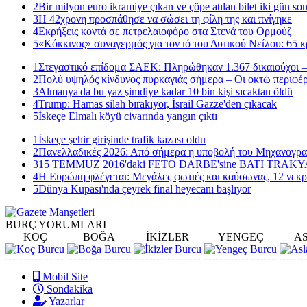
2
Bir milyon euro ikramiye çıkan ve çöpe atılan bilet iki gün so
3
Η 42χρονη προσπάθησε να σώσει τη φίλη της και πνίγηκε
4
Εκρήξεις κοντά σε πετρελαιοφόρο στα Στενά του Ορμούζ
5
«Κόκκινος» συναγερμός για τον ιό του Δυτικού Νείλου: 65 κ
1
Στεγαστικό επίδομα ΣΑΕΚ: Πληρώθηκαν 1.367 δικαιούχοι –
2
Πολύ υψηλός κίνδυνος πυρκαγιάς σήμερα – Οι οκτώ περιφέρ
3
Almanya'da bu yaz şimdiye kadar 10 bin kişi sıcaktan öldü
4
Trump: Hamas silah bırakıyor, İsrail Gazze'den çıkacak
5
İskeçe Elmalı köyü civarında yangın çıktı
1
İskeçe şehir girişinde trafik kazası oldu
2
Πανελλαδικές 2026: Από σήμερα η υποβολή του Μηχανογρ
3
15 TEMMUZ 2016'daki FETO DARBE'sine BATI TRAK
4
Η Ευρώπη φλέγεται: Μεγάλες φωτιές και καύσωνας, 12 νεκρ
5
Dünya Kupası'nda çeyrek final heyecanı başlıyor
BURÇ
YORUMLARI
KOÇ
BOĞA
İKİZLER
YENGEÇ
A
Mobil Site
Sondakika
Yazarlar