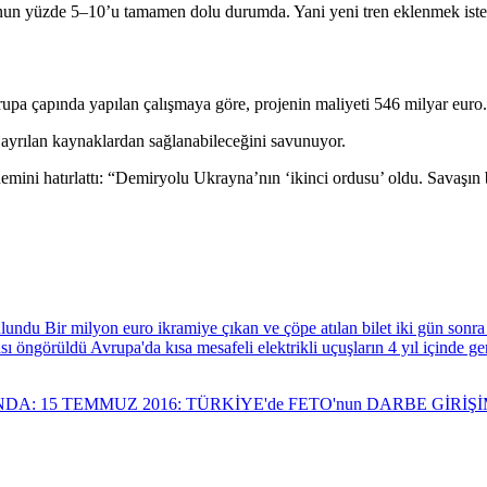
n yüzde 5–10’u tamamen dolu durumda. Yani yeni tren eklenmek istenirs
upa çapında yapılan çalışmaya göre, projenin maliyeti 546 milyar euro.
ayrılan kaynaklardan sağlanabileceğini savunuyor.
mini hatırlattı: “Demiryolu Ukrayna’nın ‘ikinci ordusu’ oldu. Savaşın 
Bir milyon euro ikramiye çıkan ve çöpe atılan bilet iki gün sonr
Avrupa'da kısa mesafeli elektrikli uçuşların 4 yıl içinde 
NDA: 15 TEMMUZ 2016: TÜRKİYE'de FETO'nun DARBE GİRİ