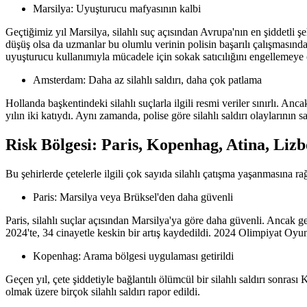
Marsilya: Uyuşturucu mafyasının kalbi
Geçtiğimiz yıl Marsilya, silahlı suç açısından Avrupa'nın en şiddetli ş
düşüş olsa da uzmanlar bu olumlu verinin polisin başarılı çalışmasında
uyuşturucu kullanımıyla mücadele için sokak satıcılığını engellemeye ça
Amsterdam: Daha az silahlı saldırı, daha çok patlama
Hollanda başkentindeki silahlı suçlarla ilgili resmi veriler sınırlı. Anc
yılın iki katıydı. Aynı zamanda, polise göre silahlı saldırı olaylarının s
Risk Bölgesi: Paris, Kopenhag, Atina, Li
Bu şehirlerde çetelerle ilgili çok sayıda silahlı çatışma yaşanmasına ra
Paris: Marsilya veya Brüksel'den daha güvenli
Paris, silahlı suçlar açısından Marsilya'ya göre daha güvenli. Ancak geç
2024'te, 34 cinayetle keskin bir artış kaydedildi. 2024 Olimpiyat Oyunla
Kopenhag: Arama bölgesi uygulaması getirildi
Geçen yıl, çete şiddetiyle bağlantılı ölümcül bir silahlı saldırı sonra
olmak üzere birçok silahlı saldırı rapor edildi.