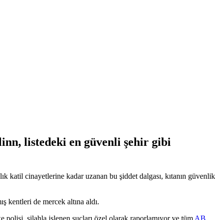
nn, listedeki en güvenli şehir gibi
alık katil cinayetlerine kadar uzanan bu şiddet dalgası, kıtanın güvenlik
ş kentleri de mercek altına aldı.
e polisi, silahla işlenen suçları özel olarak raporlamıyor ve tüm
AB