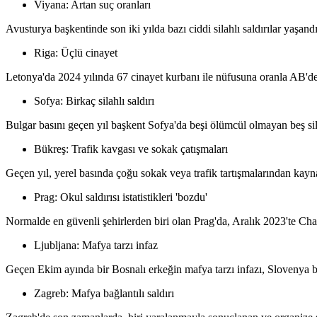
Viyana: Artan suç oranları
Avusturya başkentinde son iki yılda bazı ciddi silahlı saldırılar yaşan
Riga: Üçlü cinayet
Letonya'da 2024 yılında 67 cinayet kurbanı ile nüfusuna oranla AB'dek
Sofya: Birkaç silahlı saldırı
Bulgar basını geçen yıl başkent Sofya'da beşi ölümcül olmayan beş silah
Bükreş: Trafik kavgası ve sokak çatışmaları
Geçen yıl, yerel basında çoğu sokak veya trafik tartışmalarından kaynakl
Prag: Okul saldırısı istatistikleri 'bozdu'
Normalde en güvenli şehirlerden biri olan Prag'da, Aralık 2023'te Char
Ljubljana: Mafya tarzı infaz
Geçen Ekim ayında bir Bosnalı erkeğin mafya tarzı infazı, Slovenya başk
Zagreb: Mafya bağlantılı saldırı