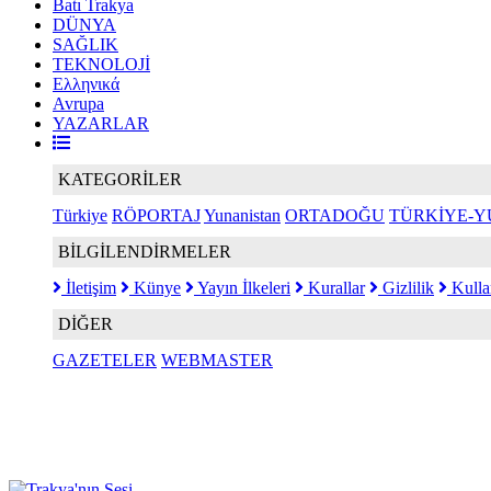
Batı Trakya
DÜNYA
SAĞLIK
TEKNOLOJİ
Ελληνικά
Avrupa
YAZARLAR
KATEGORİLER
Türkiye
RÖPORTAJ
Yunanistan
ORTADOĞU
TÜRKİYE-Y
BİLGİLENDİRMELER
İletişim
Künye
Yayın İlkeleri
Kurallar
Gizlilik
Kulla
DİĞER
GAZETELER
WEBMASTER