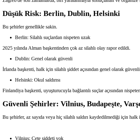
Zagreb'de son zamanlarda, biri yaralanmayla sonuçlanan ve organize suçl
Düşük Risk: Berlin, Dublin, Helsinki
Bu şehirler genellikle sakin.
Berlin: Silahlı suçlardan nispeten uzak
2025 yılında Alman başkentinden çok az silahlı olay rapor edildi.
Dublin: Genel olarak güvenli
İrlanda başkenti, halk için silahlı şiddet açısından genel olarak güvenli
Helsinki: Okul saldırısı
Finlandiya başkenti, uyuşturucuyla bağlantılı suçlar açısından nispeten h
Güvenli Şehirler: Vilnius, Budapeşte, Varş
Bu şehirler, az sayıda veya hiç silahlı saldırı kaydedilmediği için halk 
Vilnius: Çete şiddeti yok