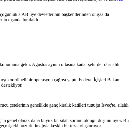
e, çoğunlukla AB üye devletlerinin başkentlerinden oluşsa da
nin dışında bırakıldı.
konumuna geldi. Ağustos ayının ortasına kadar şehirde 57 silahlı
rşı koordineli bir operasyon çağrısı yaptı. Federal İçişleri Bakanı
 destekliyor.
u çetelerinin genellikle genç kiralık katilleri tuttuğu İsveç'te, silahlı
eç'in genel olarak daha büyük bir silah sorunu olduğu düşünülüyor. Bu
geçmişteki huzurlu imajıyla keskin bir tezat oluşturuyor.