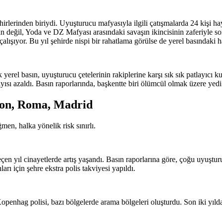
ehirlerinden biriydi. Uyuşturucu mafyasıyla ilgili çatışmalarda 24 kişi h
n değil, Yoda ve DZ Mafyası arasındaki savaşın ikincisinin zaferiyle son
lışıyor. Bu yıl şehirde nispi bir rahatlama görülse de yerel basındaki h
ak yerel basın, uyuşturucu çetelerinin rakiplerine karşı sık sık patlayıcı 
ayısı azaldı. Basın raporlarında, başkentte biri ölümcül olmak üzere yedi ci
zbon, Roma, Madrid
ğmen, halka yönelik risk sınırlı.
en yıl cinayetlerde artış yaşandı. Basın raporlarına göre, çoğu uyuşturuc
rı için şehre ekstra polis takviyesi yapıldı.
sı Kopenhag polisi, bazı bölgelerde arama bölgeleri oluşturdu. Son iki y