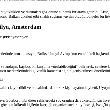
n büyüklükleri ve durumları göz önüne alınarak bir araya getirildi. List
cak, Balkan ülkeleri gibi silahlı suçların yaygın olduğu bölgeler bu liste
silya, Amsterdam
r şiddet yaşanıyor.
lerinde tırmanmasıyla, Brüksel bu yıl Avrupa'nın en tehlikeli başkenti 
vatandaşın, başıboş bir kurşunla vurulabileceğini" belirterek, çetelere ka
ucu merkezlerindeki güvenlik kamerası ağının genişletilmesi önerilerini
zi
ldırı kaydedildi ve bu saldırılarda dokuz kişi hayatını kaybetti. Uyuşturuc
a Göteborg gibi diğer şehirlerdeki suç oranları da yükseldiği için İsv
 göçmen kökenli kişilerin karıştığı organize suçların yükselişi, İsveç'in 