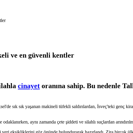
tler
keli ve en güvenli kentler
ilahla
cinayet
oranına sahip. Bu nedenle Talli
ksel'de sık sık yaşanan makineli tüfekli saldırılardan, İsveç'teki genç kir
e odaklanırken, aynı zamanda çete şiddeti ve silahlı suçlardan arındırılmı
ki veri eksikliklerini göz önünde bulundurarak hazırlandı. Zira birçok ülk