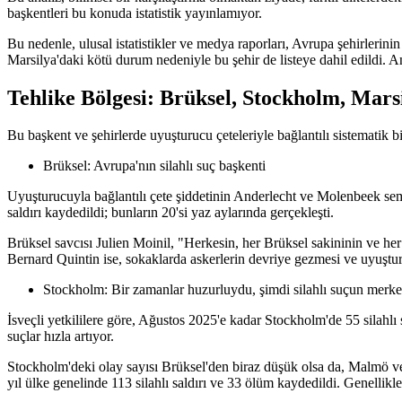
başkentleri bu konuda istatistik yayınlamıyor.
Bu nedenle, ulusal istatistikler ve medya raporları, Avrupa şehirlerini
Marsilya'daki kötü durum nedeniyle bu şehir de listeye dahil edildi. An
Tehlike Bölgesi: Brüksel, Stockholm, Mar
Bu başkent ve şehirlerde uyuşturucu çeteleriyle bağlantılı sistematik bi
Brüksel: Avrupa'nın silahlı suç başkenti
Uyuşturucuyla bağlantılı çete şiddetinin Anderlecht ve Molenbeek semt
saldırı kaydedildi; bunların 20'si yaz aylarında gerçekleşti.
Brüksel savcısı Julien Moinil, "Herkesin, her Brüksel sakininin ve her 
Bernard Quintin ise, sokaklarda askerlerin devriye gezmesi ve uyuştur
Stockholm: Bir zamanlar huzurluydu, şimdi silahlı suçun merke
İsveçli yetkililere göre, Ağustos 2025'e kadar Stockholm'de 55 silahlı sa
suçlar hızla artıyor.
Stockholm'deki olay sayısı Brüksel'den biraz düşük olsa da, Malmö vey
yıl ülke genelinde 113 silahlı saldırı ve 33 ölüm kaydedildi. Genellikle