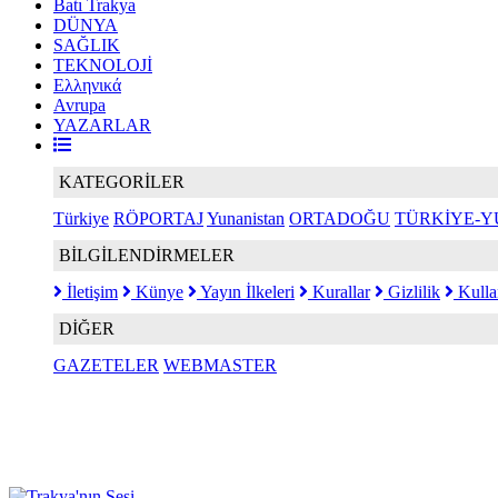
Batı Trakya
DÜNYA
SAĞLIK
TEKNOLOJİ
Ελληνικά
Avrupa
YAZARLAR
KATEGORİLER
Türkiye
RÖPORTAJ
Yunanistan
ORTADOĞU
TÜRKİYE-Y
BİLGİLENDİRMELER
İletişim
Künye
Yayın İlkeleri
Kurallar
Gizlilik
Kulla
DİĞER
GAZETELER
WEBMASTER