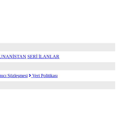
UNANİSTAN
SERİ İLANLAR
nıcı Sözleşmesi
Veri Politikası