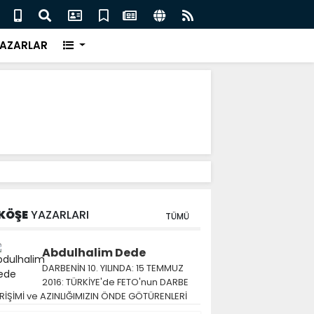
eri için İngiliz medyası ne diyor?
FIFA 
AZARLAR
KÖŞE
YAZARLARI
TÜMÜ
Abdulhalim Dede
DARBENİN 10. YILINDA: 15 TEMMUZ
2016: TÜRKİYE'de FETO'nun DARBE
RİŞİMİ ve AZINLIĞIMIZIN ÖNDE GÖTÜRENLERİ