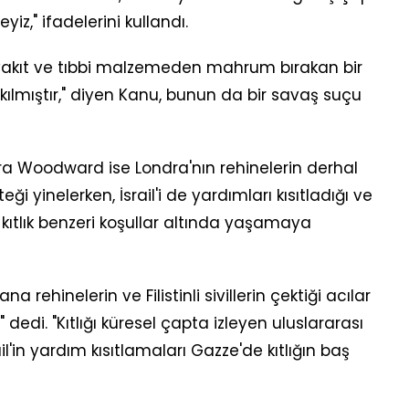
z," ifadelerini kullandı.
u, yakıt ve tıbbi malzemeden mahrum bırakan bir
lmıştır," diyen Kanu, bunun da bir savaş suçu
ara Woodward ise Londra'nın rehinelerin derhal
ği yinelerken, İsrail'i de yardımları kısıtladığı ve
kıtlık benzeri koşullar altında yaşamaya
rehinelerin ve Filistinli sivillerin çektiği acılar
" dedi. "Kıtlığı küresel çapta izleyen uluslararası
il'in yardım kısıtlamaları Gazze'de kıtlığın baş