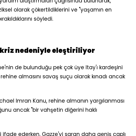
 yardım ulaştırmaları çağrısında bulunarak,
iksel olarak çökertildiklerini ve "yaşamın en
kıldıklarını söyledi.
 kriz nedeniyle eleştiriliyor
one'nin de bulunduğu pek çok üye Itay'ı kardeşini
 rehine almasını savaş suçu olarak kınadı ancak
Michael Imran Kanu, rehine almanın yargılanması
ğunu ancak "bir vahşetin diğerini haklı
izi ifade ederken, Gazze'yi saran daha geniş çaplı