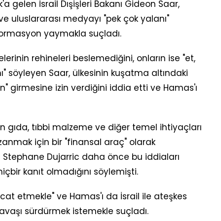
 gelen İsrail Dışişleri Bakanı Gideon Saar,
 ve uluslararası medyayı "pek çok yalanı"
nformasyon yaymakla suçladı.
erinin rehineleri beslemediğini, onların ise "et,
nı" söyleyen Saar, ülkesinin kuşatma altındaki
 girmesine izin verdiğini iddia etti ve Hamas'ı
ün gıda, tıbbi malzeme ve diğer temel ihtiyaçları
zanmak için bir "finansal araç" olarak
sü Stephane Dujarric daha önce bu iddiaları
çbir kanıt olmadığını söylemişti.
mi icat etmekle" ve Hamas'ı da İsrail ile ateşkes
vaşı sürdürmek istemekle suçladı.