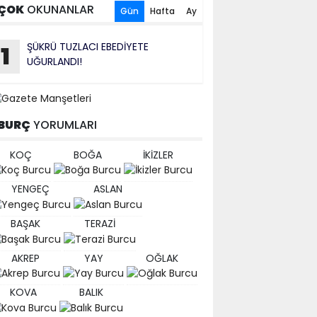
ÇOK
OKUNANLAR
Gün
Hafta
Ay
ŞÜKRÜ TUZLACI EBEDİYETE
1
UĞURLANDI!
BURÇ
YORUMLARI
KOÇ
BOĞA
İKİZLER
YENGEÇ
ASLAN
BAŞAK
TERAZİ
AKREP
YAY
OĞLAK
KOVA
BALIK