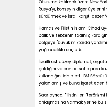
Oturuma katılmak üzere New York'a
Rusya'yı, konseyin diğer üyelerini
sürdürmek ve İsrail karşıtı deze
Hamas ve Filistin İslami Cihad üyel
balık ve sebzenin tadını çıkardığı
bölgeye "büyük miktarda yardımın"
yağmacılıkla suçladı.
İsrailli üst düzey diplomat, örgüt
çaldığını ve bunları satıp para ka
kullandığını iddia etti. BM Sözcü
yalanlamış ve buna işaret eden hi
Saar ayrıca, Filistinlileri "teröriz
anlaşmasına varmak yerine bu sa