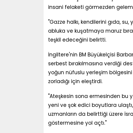
insani felaketi görmezden gelemeyi
"Gazze halkı, kendilerini gıda, s
abluka ve kuşatmaya maruz bırakı
teşkil edeceğini belirtti.
İngiltere'nin BM Büyükelçisi Barb
serbest bırakılmasına verdiği deste
yoğun nüfuslu yerleşim bölgesini 
zorladığı için eleştirdi.
"Ateşkesin sona ermesinden bu yana 
yeni ve şok edici boyutlara ulaştı,
uzmanların da belirttiği üzere İsra
göstermesine yol açtı."