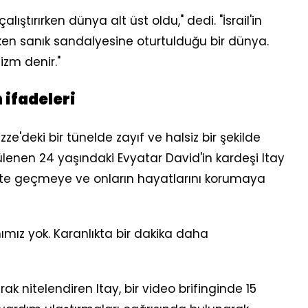
tırırken dünya alt üst oldu," dedi. "İsrail'in
en sanık sandalyesine oturtulduğu bir dünya.
izm denir."
 ifadeleri
e'deki bir tünelde zayıf ve halsiz bir şekilde
lenen 24 yaşındaki Evyatar David'in kardeşi Itay
kete geçmeye ve onların hayatlarını korumaya
mız yok. Karanlıkta bir dakika daha
rak nitelendiren Itay, bir video brifinginde 15