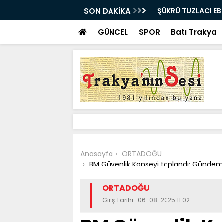
E UĞURLANDI!
SON DAKİKA
Bir milyon euro ik
bulundu
GÜNCEL
SPOR
Batı Trakya
Anasayfa
ORTADOĞU
BM Güvenlik Konseyi toplandı: Gündemd
ORTADOĞU
Giriş Tarihi : 06-08-2025 11:02