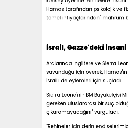
konsey üyesine rehinelere insani
Hamas tarafından psikolojik ve fiz
temel ihtiyaçlarından" mahrum bıra
İsrail, Gazze'deki insani
Aralarında İngiltere ve Sierra Le
savunduğu için överek, Hamas'ın
İsrail'i de eylemleri için suçladı.
Sierra Leone'nin BM Büyükelçisi 
gereken uluslararası bir suç oldu
çıkaramayacağını" vurguladı.
"Rehineler için derin endişelerim