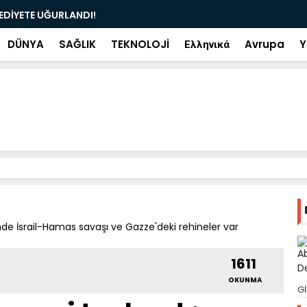
ramiye çıkan ve çöpe atılan bilet iki gün sonra
Salah transf
DÜNYA
SAĞLIK
TEKNOLOJİ
Ελληνικά
Avrupa
Y
e İsrail-Hamas savaşı ve Gazze'deki rehineler var
1611
OKUNMA
Gİ