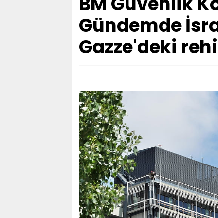
BM Güvenlik Ko
Gündemde İsra
Gazze'deki rehi