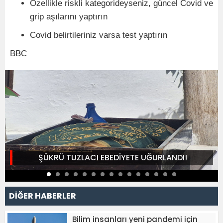
Özellikle riskli kategorideyseniz, güncel Covid ve
grip aşılarını yaptırın
Covid belirtileriniz varsa test yaptırın
BBC
ŞÜKRÜ TUZLACI EBEDİYETE UĞURLANDI!
DİĞER HABERLER
Bilim insanları yeni pandemi için