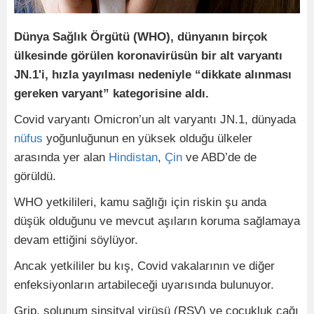
Dünya Sağlık Örgütü (WHO), dünyanın birçok
ülkesinde görülen koronavirüsün bir alt varyantı
JN.1'i, hızla yayılması nedeniyle “dikkate alınması
gereken varyant” kategorisine aldı.
Covid varyantı Omicron’un alt varyantı JN.1, dünyada
nüfus
yoğunluğunun en yüksek olduğu ülkeler
arasında yer alan
Hindistan
,
Çin
ve ABD’de de
görüldü.
WHO yetkilileri, kamu sağlığı için riskin şu anda
düşük olduğunu ve mevcut aşıların koruma sağlamaya
devam ettiğini söylüyor.
Ancak yetkililer bu kış, Covid vakalarının ve diğer
enfeksiyonların artabileceği uyarısında bulunuyor.
Grip, solunum sinsityal virüsü (RSV) ve çocukluk çağı