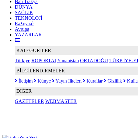
Batı Trakya
DÜNYA
SAĞLIK
TEKNOLOJİ
Ελληνικά
Avrupa
YAZARLAR
KATEGORİLER
Türkiye
RÖPORTAJ
Yunanistan
ORTADOĞU
TÜRKİYE-Y
BİLGİLENDİRMELER
İletişim
Künye
Yayın İlkeleri
Kurallar
Gizlilik
Kulla
DİĞER
GAZETELER
WEBMASTER