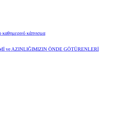
το καθημερινό κάπνισμα
ŞİMİ ve AZINLIĞIMIZIN ÖNDE GÖTÜRENLERİ