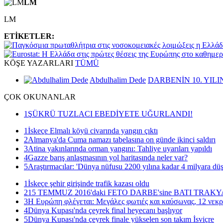
LM
LM
ETİKETLER:
KÖŞE
YAZARLARI
TÜMÜ
Abdulhalim Dede
DARBENİN 10. YILI
ÇOK
OKUNANLAR
1
ŞÜKRÜ TUZLACI EBEDİYETE UĞURLANDI!
1
İskeçe Elmalı köyü civarında yangın çıktı
2
Almanya'da Cuma namazı tabelasına on günde ikinci saldırı
3
Atina yakınlarında orman yangını: Tahliye uyarıları yapıldı
4
Gazze barış anlaşmasının yol haritasında neler var?
5
Araştırmacılar: 'Dünya nüfusu 2200 yılına kadar 4 milyara düş
1
İskeçe şehir girişinde trafik kazası oldu
2
15 TEMMUZ 2016'daki FETO DARBE'sine BATI TRAK
3
Η Ευρώπη φλέγεται: Μεγάλες φωτιές και καύσωνας, 12 νεκρ
4
Dünya Kupası'nda çeyrek final heyecanı başlıyor
5
Dünya Kupası'nda çeyrek finale yükselen son takım İsviçre