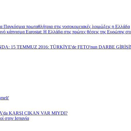
Παγκόσμια πρωταθλήτρια στις νοσοκομειακές λοιμώξεις η Ελλάδα
Eurostat: Η Ελλάδα στις πρώτες θέσεις της Ευρώπης σ
NDA: 15 TEMMUZ 2016: TÜRKİYE'de FETO'nun DARBE GİRİ
meli'
YA'da KARŞI ÇIKAN VAR MIYDI?
οί στην Ισπανία