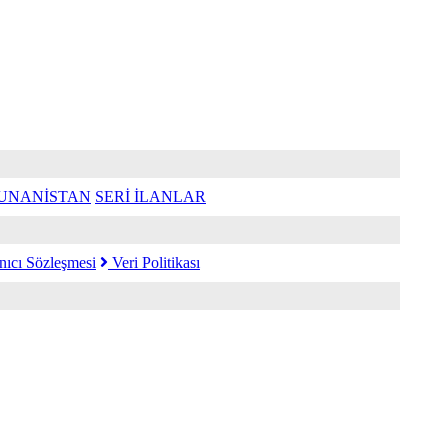
UNANİSTAN
SERİ İLANLAR
nıcı Sözleşmesi
Veri Politikası