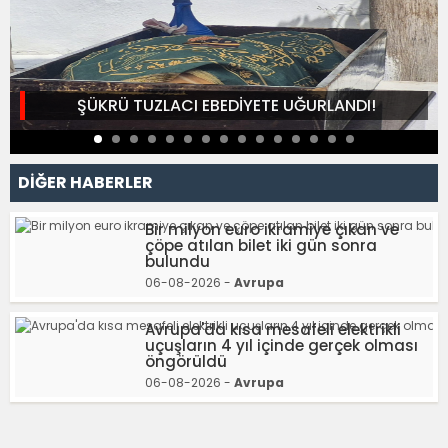
ŞÜKRÜ TUZLACI EBEDİYETE UĞURLANDI!
DİĞER HABERLER
Bir milyon euro ikramiye çıkan ve
çöpe atılan bilet iki gün sonra
bulundu
06-08-2026 -
Avrupa
Avrupa'da kısa mesafeli elektrikli
uçuşların 4 yıl içinde gerçek olması
öngörüldü
06-08-2026 -
Avrupa