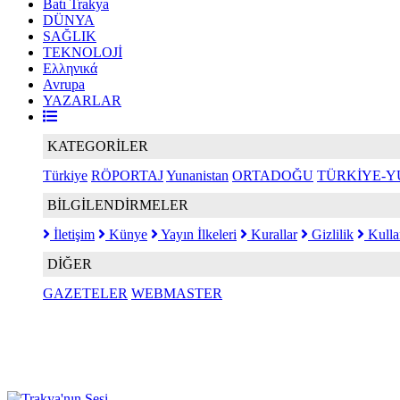
Batı Trakya
DÜNYA
SAĞLIK
TEKNOLOJİ
Ελληνικά
Avrupa
YAZARLAR
KATEGORİLER
Türkiye
RÖPORTAJ
Yunanistan
ORTADOĞU
TÜRKİYE-Y
BİLGİLENDİRMELER
İletişim
Künye
Yayın İlkeleri
Kurallar
Gizlilik
Kulla
DİĞER
GAZETELER
WEBMASTER