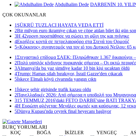
Abdulhalim Dede
DARBENİN 10. YILI
ÇOK
OKUNANLAR
1
ŞÜKRÜ TUZLACI HAYATA VEDA ETTİ
2
Bir milyon euro ikramiye çıkan ve çöpe atılan bilet iki gün so
3
Η 42χρονη προσπάθησε να σώσει τη φίλη της και πνίγηκε
4
Εκρήξεις κοντά σε πετρελαιοφόρο στα Στενά του Ορμούζ
5
«Κόκκινος» συναγερμός για τον ιό του Δυτικού Νείλου: 65 κ
1
Στεγαστικό επίδομα ΣΑΕΚ: Πληρώθηκαν 1.367 δικαιούχοι –
2
Πολύ υψηλός κίνδυνος πυρκαγιάς σήμερα – Οι οκτώ περιφέρ
3
Almanya'da bu yaz şimdiye kadar 10 bin kişi sıcaktan öldü
4
Trump: Hamas silah bırakıyor, İsrail Gazze'den çıkacak
5
İskeçe Elmalı köyü civarında yangın çıktı
1
İskeçe şehir girişinde trafik kazası oldu
2
Πανελλαδικές 2026: Από σήμερα η υποβολή του Μηχανογρ
3
15 TEMMUZ 2016'daki FETO DARBE'sine BATI TRAK
4
Η Ευρώπη φλέγεται: Μεγάλες φωτιές και καύσωνας, 12 νεκρ
5
Dünya Kupası'nda çeyrek final heyecanı başlıyor
BURÇ
YORUMLARI
KOÇ
BOĞA
İKİZLER
YENGEÇ
A