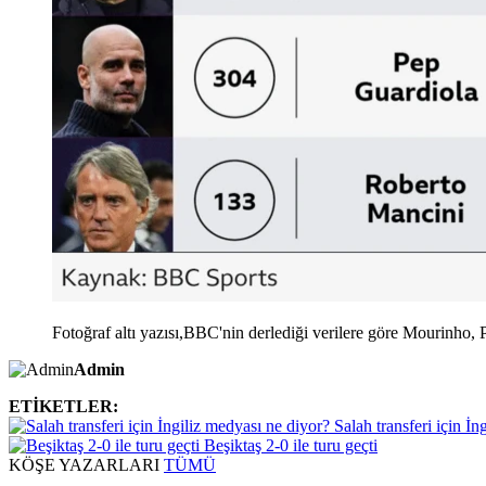
Fotoğraf altı yazısı,BBC'nin derlediği verilere göre Mourinho, Pr
Admin
ETİKETLER:
Salah transferi için İn
Beşiktaş 2-0 ile turu geçti
KÖŞE
YAZARLARI
TÜMÜ