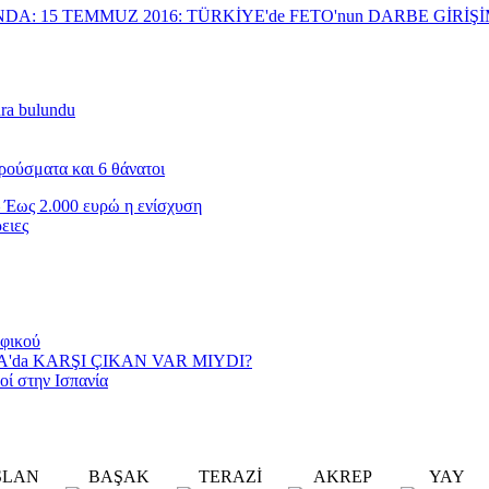
NDA: 15 TEMMUZ 2016: TÜRKİYE'de FETO'nun DARBE GİRİ
nra bulundu
ρούσματα και 6 θάνατοι
 Έως 2.000 ευρώ η ενίσχυση
ειες
αφικού
YA'da KARŞI ÇIKAN VAR MIYDI?
οί στην Ισπανία
SLAN
BAŞAK
TERAZİ
AKREP
YAY