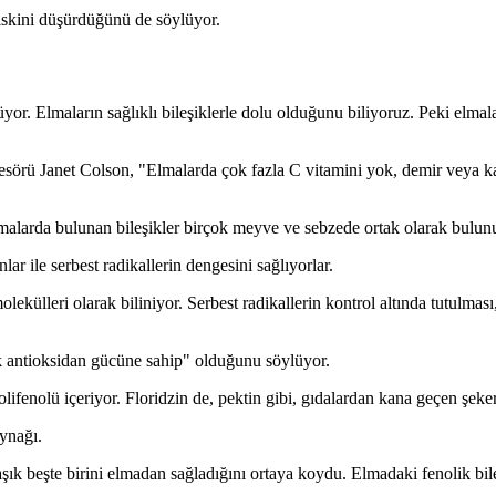
riskini düşürdüğünü de söylüyor.
yor. Elmaların sağlıklı bileşiklerle dolu olduğunu biliyoruz. Peki elmal
sörü Janet Colson, "Elmalarda çok fazla C vitamini yok, demir veya ka
malarda bulunan bileşikler birçok meyve ve sebzede ortak olarak bulunuy
r ile serbest radikallerin dengesini sağlıyorlar.
lekülleri olarak biliniyor. Serbest radikallerin kontrol altında tutulmas
ek antioksidan gücüne sahip" olduğunu söylüyor.
ifenolü içeriyor. Floridzin de, pektin gibi, gıdalardan kana geçen şeker
aynağı.
ık beşte birini elmadan sağladığını ortaya koydu. Elmadaki fenolik bileş