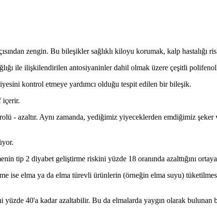
ısından zengin. Bu bileşikler sağlıklı kiloyu korumak, kalp hastalığı ris
ğı ile ilişkilendirilen antosiyaninler dahil olmak üzere çeşitli polifenoll
viyesini kontrol etmeye yardımcı olduğu tespit edilen bir bileşik.
içerir.
rolü - azaltır. Aynı zamanda, yediğimiz yiyeceklerden emdiğimiz şeker
üyor.
nin tip 2 diyabet geliştirme riskini yüzde 18 oranında azalttığını ortay
eme ise elma ya da elma türevli ürünlerin (örneğin elma suyu) tüketilmes
ni yüzde 40'a kadar azaltabilir. Bu da elmalarda yaygın olarak bulunan b