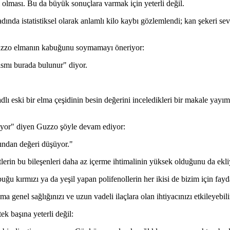
i olması. Bu da büyük sonuçlara varmak için yeterli değil.
ında istatistiksel olarak anlamlı kilo kaybı gözlemlendi; kan şekeri sevi
 Guzzo elmanın kabuğunu soymamayı öneriyor:
smı burada bulunur" diyor.
lı eski bir elma çeşidinin besin değerini inceledikleri bir makale yay
akılıyor" diyen Guzzo şöyle devam ediyor:
ısından değeri düşüyor."
şitlerin bu bileşenleri daha az içerme ihtimalinin yüksek olduğunu da ekli
u kırmızı ya da yeşil yapan polifenollerin her ikisi de bizim için fayda
 genel sağlığınızı ve uzun vadeli ilaçlara olan ihtiyacınızı etkileyeb
k başına yeterli değil: