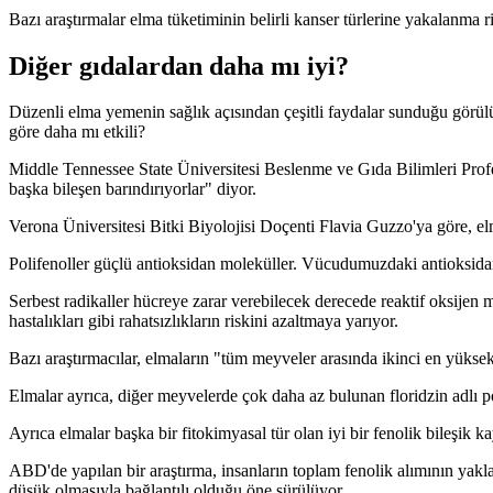
Bazı araştırmalar elma tüketiminin belirli kanser türlerine yakalanma 
Diğer gıdalardan daha mı iyi?
Düzenli elma yemenin sağlık açısından çeşitli faydalar sunduğu görülü
göre daha mı etkili?
Middle Tennessee State Üniversitesi Beslenme ve Gıda Bilimleri Profe
başka bileşen barındırıyorlar" diyor.
Verona Üniversitesi Bitki Biyolojisi Doçenti Flavia Guzzo'ya göre, el
Polifenoller güçlü antioksidan moleküller. Vücudumuzdaki antioksidanla
Serbest radikaller hücreye zarar verebilecek derecede reaktif oksijen mo
hastalıkları gibi rahatsızlıkların riskini azaltmaya yarıyor.
Bazı araştırmacılar, elmaların "tüm meyveler arasında ikinci en yüks
Elmalar ayrıca, diğer meyvelerde çok daha az bulunan floridzin adlı pol
Ayrıca elmalar başka bir fitokimyasal tür olan iyi bir fenolik bileşik k
ABD'de yapılan bir araştırma, insanların toplam fenolik alımının yaklaş
düşük olmasıyla bağlantılı olduğu öne sürülüyor.