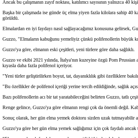
Ancak bu çalışmanın zayıf noktası, katılımcı sayısının yalnızca 40 kiş
Başka bir çalışmada ise günde üç elma yiyen fazla kilolara sahip 40 kad
görüldü.
Elmalardan en iyi faydayı nasıl sağlayacağımız konusuna gelirsek,
Guzzo, "Elmaların kabuğunu yemeliyiz çünkü polifenollerin büyük kı
Guzzo'ya göre, elmanın eski çeşitleri, yeni türlere göre daha sağlıklı.
Guzzo ve ekibi 2021 yılında, İtalya'nın kuzeyine özgü Pom Prussian ad
kıyasla daha fazla polifenol içeriyor.
"Yeni türler geliştirilirken boyut, tat, dayanıklılık gibi özelliklere b
"Bu özellikler de polifenol içeriği yerine tercih edildiğinde, sağlık aç
Bazı polifenollerin acı bir tat yaratabileceğini belirten Guzzo, tatlı çe
Renge gelince, Guzzo'ya göre elmanın rengi çok da önemli değil. Kabuğ
Sonuç olarak, her gün elma yemek doktoru sizden uzak tutmayabilir ama
Guzzo'ya göre her gün elma yemek sağlığımız için çok faydalı ancak te