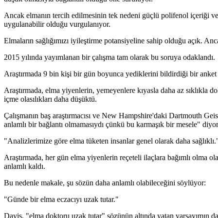
Ancak elmanın tercih edilmesinin tek nedeni güçlü polifenol içeriği ve
uygulanabilir olduğu vurgulanıyor.
Elmaların sağlığımızı iyileştirme potansiyeline sahip olduğu açık. An
2015 yılında yayımlanan bir çalışma tam olarak bu soruya odaklandı.
Araştırmada 9 bin kişi bir gün boyunca yediklerini bildirdiği bir anket 
Araştırmada, elma yiyenlerin, yemeyenlere kıyasla daha az sıklıkla dokt
içme olasılıkları daha düşüktü.
Çalışmanın baş araştırmacısı ve New Hampshire'daki Dartmouth Geisel 
anlamlı bir bağlantı olmamasıydı çünkü bu karmaşık bir mesele" diyo
"Analizlerimize göre elma tüketen insanlar genel olarak daha sağlıklı.
Araştırmada, her gün elma yiyenlerin reçeteli ilaçlara bağımlı olma 
anlamlı kaldı.
Bu nedenle makale, şu sözün daha anlamlı olabileceğini söylüyor:
"Günde bir elma eczacıyı uzak tutar."
Davis, "elma doktoru uzak tutar" sözünün altında yatan varsayımın da