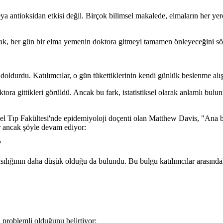
ya antioksidan etkisi değil. Birçok bilimsel makalede, elmaların her ye
cak, her gün bir elma yemenin doktora gitmeyi tamamen önleyeceğini söyl
doldurdu. Katılımcılar, o gün tükettiklerinin kendi günlük beslenme alışka
ora gittikleri görüldü. Ancak bu fark, istatistiksel olarak anlamlı bulu
Tıp Fakültesi'nde epidemiyoloji doçenti olan Matthew Davis, "Ana bulg
r ancak şöyle devam ediyor:
"
olasılığının daha düşük olduğu da bulundu. Bu bulgu katılımcılar arası
 problemli olduğunu belirtiyor: