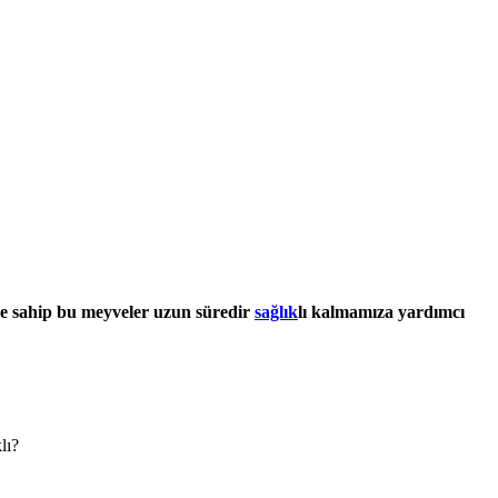
ine sahip bu meyveler uzun süredir
sağlık
lı kalmamıza yardımcı
lı?