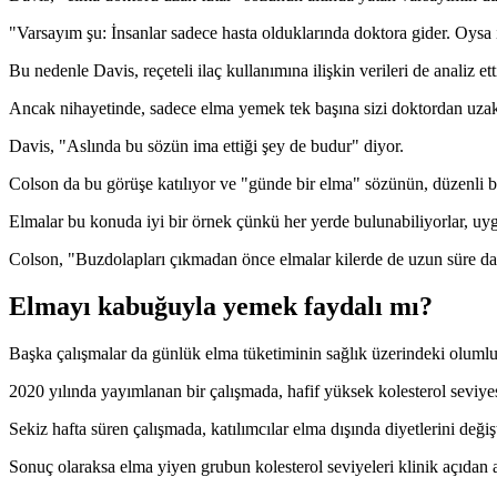
"Varsayım şu: İnsanlar sadece hasta olduklarında doktora gider. Oysa in
Bu nedenle Davis, reçeteli ilaç kullanımına ilişkin verileri de analiz et
Ancak nihayetinde, sadece elma yemek tek başına sizi doktordan uzak 
Davis, "Aslında bu sözün ima ettiği şey de budur" diyor.
Colson da bu görüşe katılıyor ve "günde bir elma" sözünün, düzenli bitk
Elmalar bu konuda iyi bir örnek çünkü her yerde bulunabiliyorlar, uygu
Colson, "Buzdolapları çıkmadan önce elmalar kilerde de uzun süre da
Elmayı kabuğuyla yemek faydalı mı?
Başka çalışmalar da günlük elma tüketiminin sağlık üzerindeki olumlu 
2020 yılında yayımlanan bir çalışmada, hafif yüksek kolesterol seviyesi
Sekiz hafta süren çalışmada, katılımcılar elma dışında diyetlerini değiş
Sonuç olaraksa elma yiyen grubun kolesterol seviyeleri klinik açıdan 