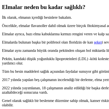
Elmalar neden bu kadar sağlıklı?
İlk olarak, elmanın içerdiği besinlere bakalım.
Öncelikle, elmalar flavanoller dahil olmak üzere birçok fitokimyasal aç
Elmalar ayrıca, bazı elma kabuklarına kırmızı rengini veren ve kalp sağlı
Elmalarda bulunan başka bir polifenol olan floridzin de kan
şeker
i se
Elmalar aynı zamanda büyük oranda pektinden oluşan bol miktarda lif 
Pektin, kandaki düşük yoğunluklu lipoproteinleri (LDL) -kötü koleste
yardımcı olur.
Tüm bu besin maddeleri sağlık açısından faydalar sunuyor gibi görün
2017 yılında yapılan beş çalışmanın incelendiği bir derleme, elma yeme
2022 yılında yayımlanan, 18 çalışmanın analiz edildiği bir başka derl
azaltabileceği sonucuna vardı.
Genel olarak sağlıklı bir beslenme düzenine sahip olmak, kanser riski
olabilir.