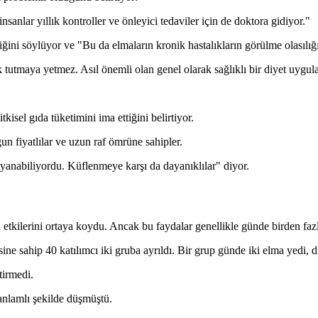
sanlar yıllık kontroller ve önleyici tedaviler için de doktora gidiyor."
tiğini söylüyor ve "Bu da elmaların kronik hastalıkların görülme olasılığı
tutmaya yetmez. Asıl önemli olan genel olarak sağlıklı bir diyet uygu
isel gıda tüketimini ima ettiğini belirtiyor.
n fiyatlılar ve uzun raf ömrüne sahipler.
yanabiliyordu. Küflenmeye karşı da dayanıklılar" diyor.
etkilerini ortaya koydu. Ancak bu faydalar genellikle günde birden fazl
ne sahip 40 katılımcı iki gruba ayrıldı. Bir grup günde iki elma yedi, di
tirmedi.
anlamlı şekilde düşmüştü.