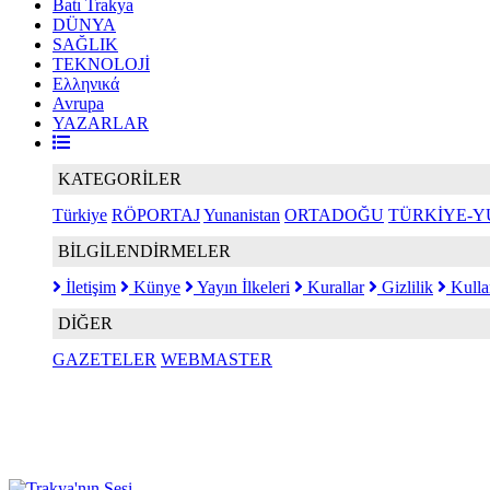
Batı Trakya
DÜNYA
SAĞLIK
TEKNOLOJİ
Ελληνικά
Avrupa
YAZARLAR
KATEGORİLER
Türkiye
RÖPORTAJ
Yunanistan
ORTADOĞU
TÜRKİYE-Y
BİLGİLENDİRMELER
İletişim
Künye
Yayın İlkeleri
Kurallar
Gizlilik
Kulla
DİĞER
GAZETELER
WEBMASTER