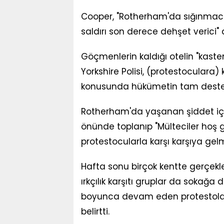
Cooper, "Rotherham'da sığınmacıla
saldırı son derece dehşet verici" 
Göçmenlerin kaldığı otelin "kasten
Yorkshire Polisi, (protestoculara)
konusunda hükümetin tam desteği
Rotherham'da yaşanan şiddet içere
önünde toplanıp "Mülteciler hoş gel
protestocularla karşı karşıya gel
Hafta sonu birçok kentte gerçekle
ırkçılık karşıtı gruplar da sokağa 
boyunca devam eden protestolarda
belirtti.