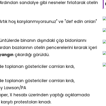
 Ardından sandalye gibi nesneler fırlatarak otelin
rtık hoş karşılanmıyorsunuz" ve "def edin onları"
tülerde binanın dışındaki çöp bidonlarını
an bazılarının otelin pencerelerini kırarak içeri
yangın
çıkardığı görüldü.
e toplanan göstericiler camları kırdı,
e toplanan göstericiler camları kırdı,
ny Lawson/PA
Cooper, X hesabı üzerinden yaptığı açıklamada
şıtı protestoları kınadı.