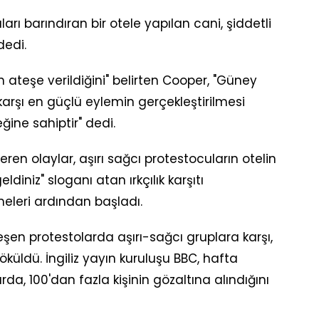
rı barındıran bir otele yapılan cani, şiddetli
dedi.
 ateşe verildiğini" belirten Cooper, "Güney
 karşı en güçlü eylemin gerçekleştirilmesi
ne sahiptir" dedi.
n olaylar, aşırı sağcı protestocuların otelin
diniz" sloganı atan ırkçılık karşıtı
meleri ardından başladı.
şen protestolarda aşırı-sağcı gruplara karşı,
döküldü. İngiliz yayın kuruluşu BBC, hafta
, 100'dan fazla kişinin gözaltına alındığını