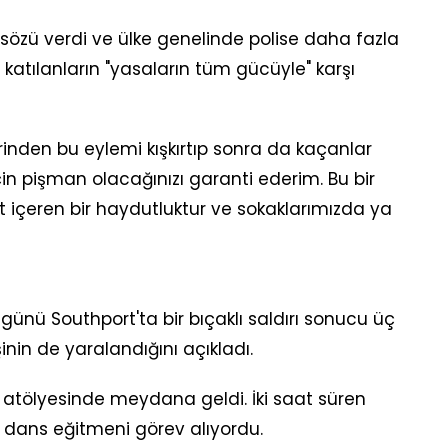
özü verdi ve ülke genelinde polise daha fazla
atılanların "yasaların tüm gücüyle" karşı
erinden bu eylemi kışkırtıp sonra da kaçanlar
çin pişman olacağınızı garanti ederim. Bu bir
et içeren bir haydutluktur ve sokaklarımızda ya
ı günü Southport'ta bir bıçaklı saldırı sonucu üç
şinin de yaralandığını açıkladı.
s atölyesinde meydana geldi. İki saat süren
ir dans eğitmeni görev alıyordu.