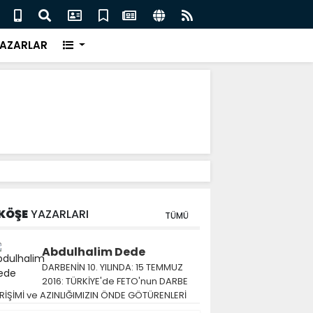
ları yeni pandemi için erken uyarı yöntemi geliştirdi
Tuna 
AZARLAR
KÖŞE
YAZARLARI
TÜMÜ
Abdulhalim Dede
DARBENİN 10. YILINDA: 15 TEMMUZ
2016: TÜRKİYE'de FETO'nun DARBE
RİŞİMİ ve AZINLIĞIMIZIN ÖNDE GÖTÜRENLERİ