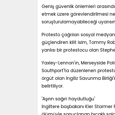
Geniş güvenlik önlemleri arasın
etmek üzere görevlendirilmesi ne
soruşturulamayabileceği uyarısı
Protesto çağrıları sosyal medyanı
güçlendiren kilit isim, Tommy Robi
yanlısı bir protestocu olan Step
Yaxley-Lennon'ın, Merseyside Polis
Southport'ta düzenlenen protestolar
örgüt olan İngiliz Savunma Birliği
belirtiliyor.
'Aşırın sağın haydutluğu'
İngiltere başbakanı Kier Starmer
ölümüyle sonuçlanan bıçaklı sald