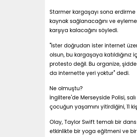
Starmer kargaşayı sona erdirme s
kaynak sağlanacağını ve eyleme k
karşıya kalacağını söyledi.
"İster doğrudan ister internet üz
olsun, bu kargaşaya katıldığınız i
protesto değil. Bu organize, şidd
da internette yeri yoktur" dedi.
Ne olmuştu?
İngiltere'de Merseyside Polisi, sal
çocuğun yaşamını yitirdiğini, 11 ki
Olay, Taylor Swift temalı bir dan
etkinlikte bir yoga eğitmeni ve b