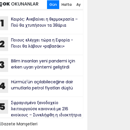
ÇOK
OKUNANLAR
Gün
Hafta
Ay
Καιρός: Ανεβαίνει η θερμοκρασία –
1
Πού θα χτυπήσουν τα 38άρια
Ποιους ελέγχει τώρα η Εφορία -
2
Ποιοι θα λάβουν «ραβασάκι»
Bilim insanları yeni pandemi için
3
erken uyarı yöntemi geliştirdi
Hürmüz'ün açılabileceğine dair
4
umutlarla petrol fiyatları düştü
Σφραγισμένο ξενοδοχείο
5
λειτουργούσε κανονικά με 216
ενοίκους – Συνελήφθη η ιδιοκτήτρια