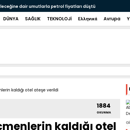
rmüz Boğazı anlaşması hazırlığında
Bilim insan
DÜNYA
SAĞLIK
TEKNOLOJİ
Ελληνικά
Avrupa
Y
erin kaldığı otel ateşe verildi
1884
OKUNMA
çmenlerin kaldığı otel
Gİ