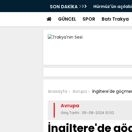
e dair umutlarla petrol fiyatları düştü
SON DAKİKA
İran ve Umman Hü
GÜNCEL
SPOR
Batı Trakya
Anasayfa
Avrupa
İngiltere'de göçmenl
Avrupa
Giriş Tarihi : 05-08-2024 10:52
İngiltere'de gö