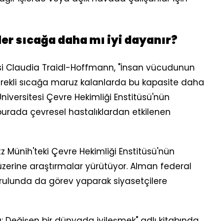
ler sıcağa daha mı iyi dayanır?
esi Claudia Traidl-Hoffmann, "İnsan vücudunun
rekli sıcağa maruz kalanlarda bu kapasite daha
niversitesi Çevre Hekimliği Enstitüsü'nün
burada çevresel hastalıklardan etkilenen
 Münih'teki Çevre Hekimliği Enstitüsü'nün
 üzerine araştırmalar yürütüyor. Alman federal
rulunda da görev yaparak siyasetçilere
: Değişen bir dünyada iyileşmek" adlı kitabında