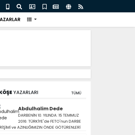
eri için İngiliz medyası ne diyor?
FIFA 
AZARLAR
KÖŞE
YAZARLARI
TÜMÜ
Abdulhalim Dede
DARBENİN 10. YILINDA: 15 TEMMUZ
2016: TÜRKİYE'de FETO'nun DARBE
RİŞİMİ ve AZINLIĞIMIZIN ÖNDE GÖTÜRENLERİ