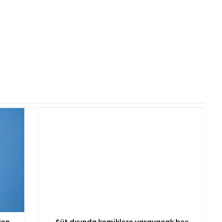
ken
Süt dışında kemiklere yarayacak beş