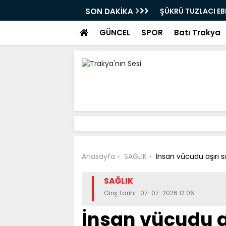
E UĞURLANDI!
SON DAKİKA
Bir milyon euro ik
bulundu
GÜNCEL
SPOR
Batı Trakya
Anasayfa
SAĞLIK
İnsan vücudu aşırı s
SAĞLIK
Giriş Tarihi : 07-07-2026 12:06
İnsan vücudu aş