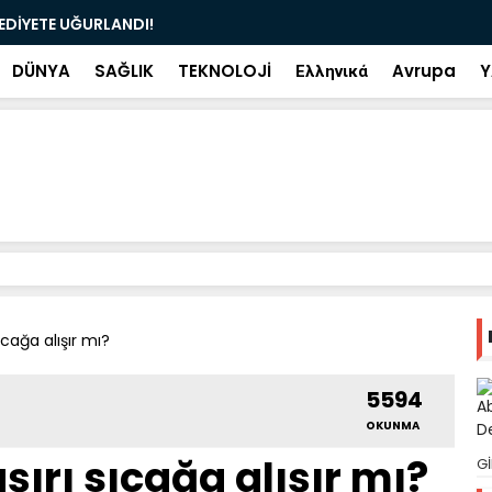
ramiye çıkan ve çöpe atılan bilet iki gün sonra
Salah transf
DÜNYA
SAĞLIK
TEKNOLOJİ
Ελληνικά
Avrupa
Y
ıcağa alışır mı?
5594
OKUNMA
ırı sıcağa alışır mı?
Gİ