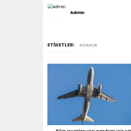
Admin
ETİKETLER:
SICAKLIK
Bilim insanları yeni pandemi için er