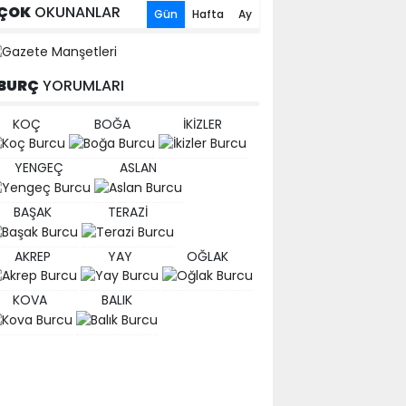
ÇOK
OKUNANLAR
Gün
Hafta
Ay
BURÇ
YORUMLARI
KOÇ
BOĞA
İKİZLER
YENGEÇ
ASLAN
BAŞAK
TERAZİ
AKREP
YAY
OĞLAK
KOVA
BALIK