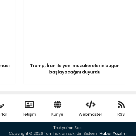
ması
Trump, İran ile yeni müzakerelerin bugün
başlayacağını duyurdu
rlar
İletişim
Künye
Webmaster
RSS
Trakya'nın Sesi
Copyright © 2026 Tüm hakları saklıdır. Sistem :
Haber Yazılımı