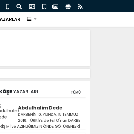
AZARLAR
KÖŞE
YAZARLARI
TÜMÜ
Abdulhalim Dede
DARBENİN 10. YILINDA: 15 TEMMUZ
2016: TÜRKİYE'de FETO'nun DARBE
RİŞİMİ ve AZINLIĞIMIZIN ÖNDE GÖTÜRENLERİ