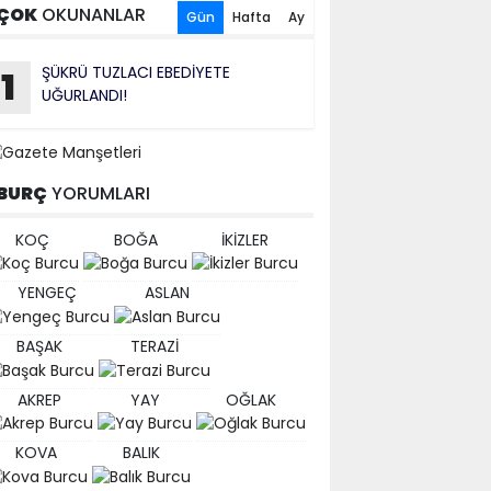
ÇOK
OKUNANLAR
Gün
Hafta
Ay
ŞÜKRÜ TUZLACI EBEDİYETE
1
UĞURLANDI!
BURÇ
YORUMLARI
KOÇ
BOĞA
İKİZLER
YENGEÇ
ASLAN
BAŞAK
TERAZİ
AKREP
YAY
OĞLAK
KOVA
BALIK