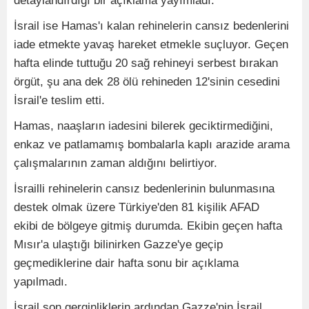
detaylandırdığı bir açıklama yayımladı.
İsrail ise Hamas'ı kalan rehinelerin cansız bedenlerini
iade etmekte yavaş hareket etmekle suçluyor. Geçen
hafta elinde tuttuğu 20 sağ rehineyi serbest bırakan
örgüt, şu ana dek 28 ölü rehineden 12'sinin cesedini
İsrail'e teslim etti.
Hamas, naaşların iadesini bilerek geciktirmediğini,
enkaz ve patlamamış bombalarla kaplı arazide arama
çalışmalarının zaman aldığını belirtiyor.
İsrailli rehinelerin cansız bedenlerinin bulunmasına
destek olmak üzere Türkiye'den 81 kişilik AFAD
ekibi de bölgeye gitmiş durumda. Ekibin geçen hafta
Mısır'a ulaştığı bilinirken Gazze'ye geçip
geçmediklerine dair hafta sonu bir açıklama
yapılmadı.
İsrail son gerginliklerin ardından Gazze'nin İsrail