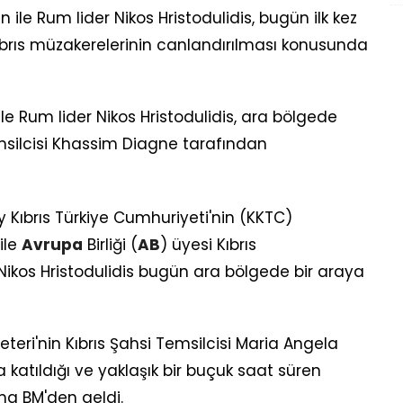
n ile Rum lider Nikos Hristodulidis, bugün ilk kez
ıbrıs müzakerelerinin canlandırılması konusunda
ile Rum lider Nikos Hristodulidis, ara bölgede
emsilcisi Khassim Diagne tarafından
ey Kıbrıs Türkiye Cumhuriyeti'nin (KKTC)
ile
Avrupa
Birliği (
AB
) üyesi Kıbrıs
ikos Hristodulidis bugün ara bölgede bir araya
reteri'nin Kıbrıs Şahsi Temsilcisi Maria Angela
 katıldığı ve yaklaşık bir buçuk saat süren
ma BM'den geldi.