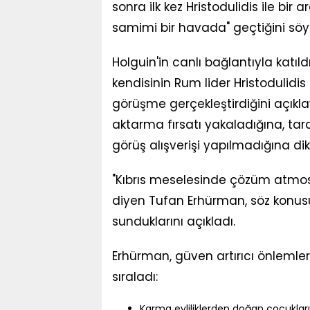
sonra ilk kez Hristodulidis ile b
samimi bir havada" geçtiğini söyl
Holguin'in canlı bağlantıyla katıl
kendisinin Rum lider Hristodulidis 
görüşme gerçekleştirdiğini açıkla
aktarma fırsatı yakaladığına, tarafl
görüş alışverişi yapılmadığına dik
"Kıbrıs meselesinde çözüm atmosfe
diyen Tufan Erhürman, söz konusu
sunduklarını açıkladı.
Erhürman, güven artırıcı önlemler 
sıraladı:
Karma evliliklerden doğan çocukları