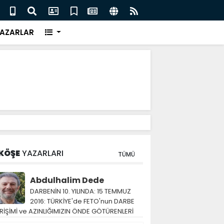
eri için İngiliz medyası ne diyor?
FIFA 
AZARLAR
KÖŞE
YAZARLARI
TÜMÜ
Abdulhalim Dede
DARBENİN 10. YILINDA: 15 TEMMUZ
2016: TÜRKİYE'de FETO'nun DARBE
RİŞİMİ ve AZINLIĞIMIZIN ÖNDE GÖTÜRENLERİ