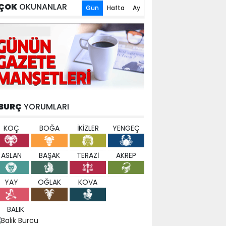
ÇOK
OKUNANLAR
Gün
Hafta
Ay
BURÇ
YORUMLARI
KOÇ
BOĞA
İKİZLER
YENGEÇ
ASLAN
BAŞAK
TERAZİ
AKREP
YAY
OĞLAK
KOVA
BALIK