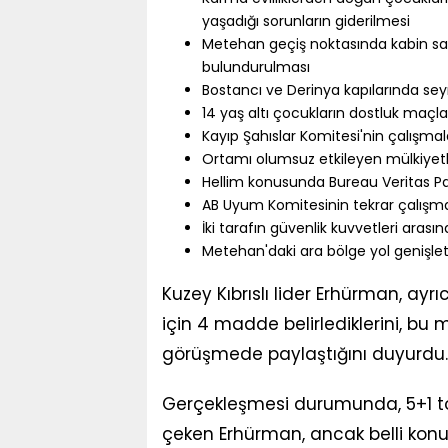
yaşadığı sorunların giderilmesi
Metehan geçiş noktasında kabin sayı
bulundurulması
Bostancı ve Derinya kapılarında seyrü
14 yaş altı çocukların dostluk maçla
Kayıp Şahıslar Komitesi'nin çalışmal
Ortamı olumsuz etkileyen mülkiyetl
Hellim konusunda Bureau Veritas Pari
AB Uyum Komitesinin tekrar çalışm
İki tarafın güvenlik kuvvetleri arası
Metehan'daki ara bölge yol genişletm
Kuzey Kıbrıslı lider Erhürman, a
için 4 madde belirlediklerini, bu
görüşmede paylaştığını duyurdu.
Gerçekleşmesi durumunda, 5+1 top
çeken Erhürman, ancak belli konu