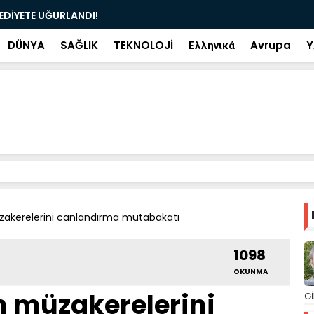
ramiye çıkan ve çöpe atılan bilet iki gün sonra
Salah transf
DÜNYA
SAĞLIK
TEKNOLOJİ
Ελληνικά
Avrupa
Y
zakerelerini canlandırma mutabakatı
1098
OKUNMA
m müzakerelerini
Gİ