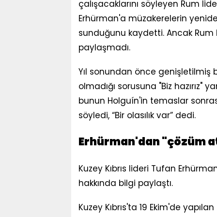
çalışacaklarını söyleyen Rum lider
Erhürman'a müzakerelerin yeniden
sunduğunu kaydetti. Ancak Rum lid
paylaşmadı.
Yıl sonundan önce genişletilmiş b
olmadığı sorusuna "Biz hazırız" y
bunun Holguín'in temaslar sonra
söyledi, “Bir olasılık var” dedi.
Erhürman'dan "çözüm atm
Kuzey Kıbrıs lideri Tufan Erhürm
hakkında bilgi paylaştı.
Kuzey Kıbrıs'ta 19 Ekim'de yapıla