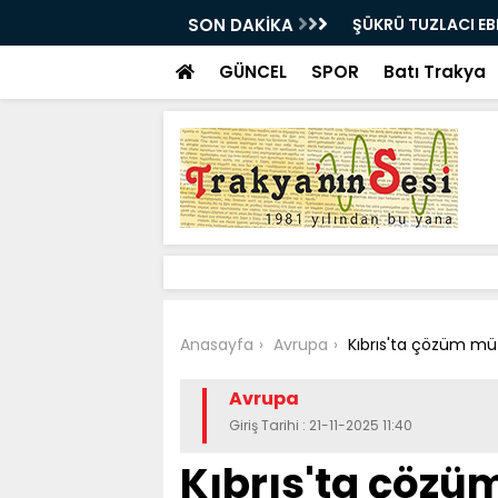
E UĞURLANDI!
SON DAKİKA
Bir milyon euro ik
bulundu
GÜNCEL
SPOR
Batı Trakya
Anasayfa
Avrupa
Kıbrıs'ta çözüm mü
Avrupa
Giriş Tarihi : 21-11-2025 11:40
Kıbrıs'ta çözü