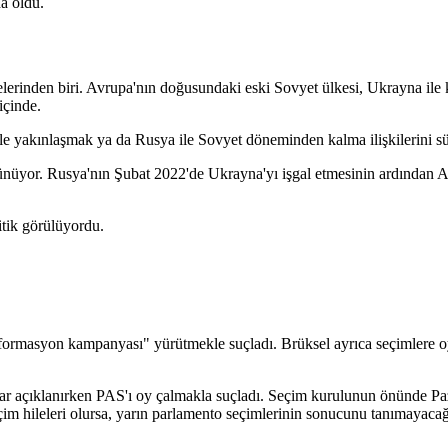
a oldu.
erinden biri. Avrupa'nın doğusundaki eski Sovyet ülkesi, Ukrayna ile k
içinde.
e yakınlaşmak ya da Rusya ile Sovyet döneminden kalma ilişkilerini s
ünüyor.
Rusya'nın Şubat 2022'de Ukrayna'yı işgal etmesinin ardından 
tik görülüyordu.
ormasyon kampanyası" yürütmekle suçladı. Brüksel ayrıca seçimlere oy 
r açıklanırken PAS'ı oy çalmakla suçladı. Seçim kurulunun önünde Pazar
hileleri olursa, yarın parlamento seçimlerinin sonucunu tanımayacağız