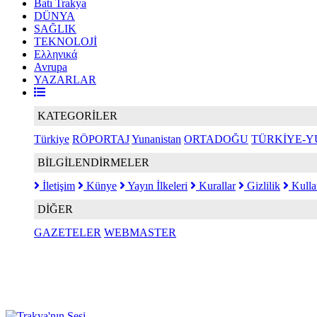
Batı Trakya
DÜNYA
SAĞLIK
TEKNOLOJİ
Ελληνικά
Avrupa
YAZARLAR
KATEGORİLER
Türkiye
RÖPORTAJ
Yunanistan
ORTADOĞU
TÜRKİYE-Y
BİLGİLENDİRMELER
İletişim
Künye
Yayın İlkeleri
Kurallar
Gizlilik
Kulla
DİĞER
GAZETELER
WEBMASTER