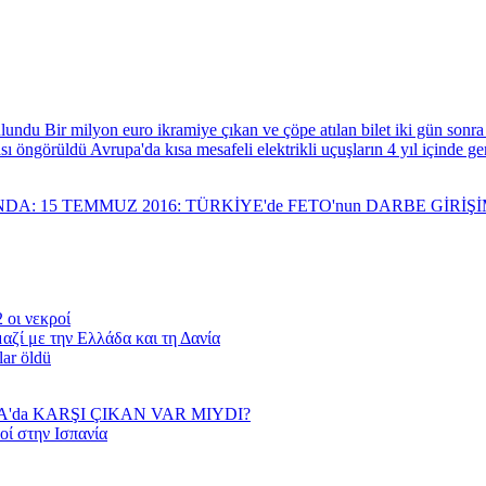
Bir milyon euro ikramiye çıkan ve çöpe atılan bilet iki gün sonr
Avrupa'da kısa mesafeli elektrikli uçuşların 4 yıl içinde 
NDA: 15 TEMMUZ 2016: TÜRKİYE'de FETO'nun DARBE GİRİ
 οι νεκροί
αζί με την Ελλάδα και τη Δανία
lar öldü
YA'da KARŞI ÇIKAN VAR MIYDI?
οί στην Ισπανία