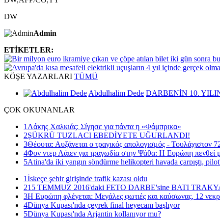
DW
Admin
ETİKETLER:
KÖŞE
YAZARLARI
TÜMÜ
Abdulhalim Dede
DARBENİN 10. YILI
ÇOK
OKUNANLAR
1
Λάκης Χαλκιάς: Σίγησε για πάντα η «Φάμπρικα»
2
ŞÜKRÜ TUZLACI EBEDİYETE UĞURLANDI!
3
Θέουτα: Αυξάνεται ο τραγικός απολογισμός - Τουλάχιστον 72
4
Φον ντερ Λάιεν για τραγωδία στην Ψάθα: Η Ευρώπη πενθεί μ
5
Atina'da iki yangın söndürme helikopteri havada çarpıştı, pilot
1
İskeçe şehir girişinde trafik kazası oldu
2
15 TEMMUZ 2016'daki FETO DARBE'sine BATI TRAK
3
Η Ευρώπη φλέγεται: Μεγάλες φωτιές και καύσωνας, 12 νεκρ
4
Dünya Kupası'nda çeyrek final heyecanı başlıyor
5
Dünya Kupası'nda Arjantin kollanıyor mu?