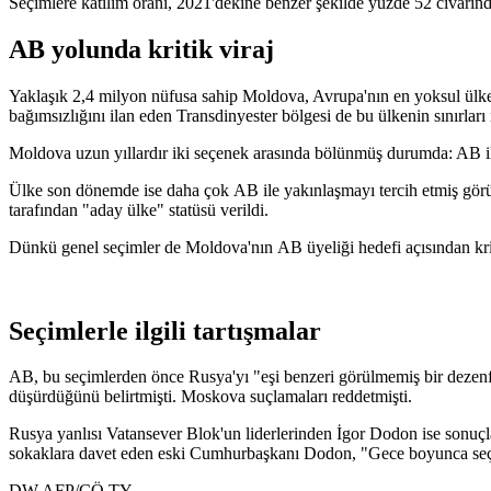
Seçimlere katılım oranı, 2021'dekine benzer şekilde yüzde 52 civarınd
AB yolunda kritik viraj
Yaklaşık 2,4 milyon nüfusa sahip Moldova, Avrupa'nın en yoksul ülkel
bağımsızlığını ilan eden Transdinyester bölgesi de bu ülkenin sınırları 
Moldova uzun yıllardır iki seçenek arasında bölünmüş durumda: AB il
Ülke son dönemde ise daha çok AB ile yakınlaşmayı tercih etmiş gör
tarafından "aday ülke" statüsü verildi.
Dünkü genel seçimler de Moldova'nın AB üyeliği hedefi açısından kri
Seçimlerle ilgili tartışmalar
AB, bu seçimlerden önce Rusya'yı "eşi benzeri görülmemiş bir dezenf
düşürdüğünü belirtmişti. Moskova suçlamaları reddetmişti.
Rusya yanlısı Vatansever Blok'un liderlerinden İgor Dodon ise sonuçla
sokaklara davet eden eski Cumhurbaşkanı Dodon, "Gece boyunca seçim 
DW,AFP/CÖ,TY