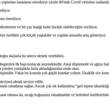
aptırılan hastaların neredeyse yüzde 80'inde Covid virüsüne rastlandığı
riliyor.
ız öneriliyor.
tüketmenin ve bir çay kaşığı balın faydalı olabileceğini söylüyor.
rı özellikle çok küçük yaştakiler ve yaşlılar arasında artış gösteriyor.
ğru ilaçlarla bu sürece destek verebiliriz.
ibuprofen ilk başvurulacak seçeneklerdir. Ateşi düşürmede ve ağrıyı ha
bu yüzden yanlışlıkla fazla almadığınızdan emin olun.
şünülür. Fakat bu konuda çok güçlü kanıtlar yoktur. Eksiklik söz kon
akviyesi almak tavsiye edilir.
 anında rahatlama sağlar. Ancak çok sık kullanılırsa "geri tepme tıkanıkl
anıt olmasa da, sıcağı boğazınızı rahatlatabilir ve belirtileri hafifletebi