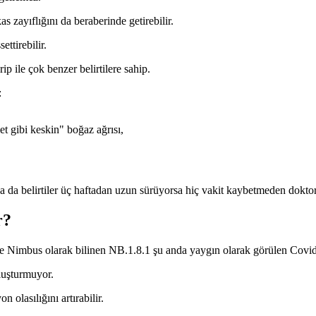
s zayıflığını da beraberinde getirebilir.
ttirebilir.
 ile çok benzer belirtilere sahip.
:
et gibi keskin" boğaz ağrısı,
 ya da belirtiler üç haftadan uzun sürüyorsa hiç vakit kaybetmeden dokto
r?
ve Nimbus olarak bilinen NB.1.8.1 şu anda yaygın olarak görülen Covid 
luşturmuyor.
 olasılığını artırabilir.