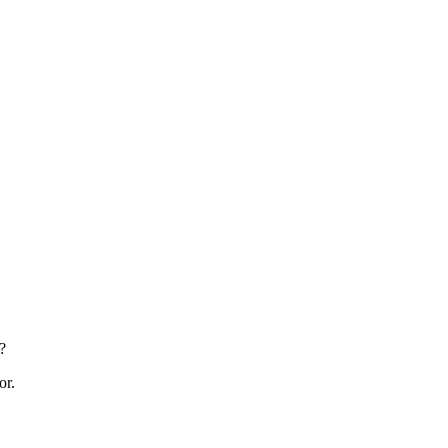
?
or.