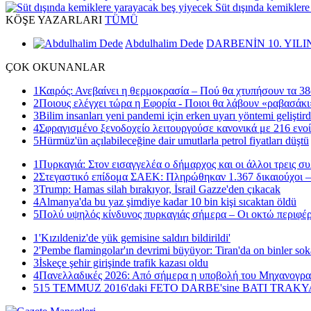
Süt dışında kemiklere
KÖŞE
YAZARLARI
TÜMÜ
Abdulhalim Dede
DARBENİN 10. YILI
ÇOK
OKUNANLAR
1
Καιρός: Ανεβαίνει η θερμοκρασία – Πού θα χτυπήσουν τα 38
2
Ποιους ελέγχει τώρα η Εφορία - Ποιοι θα λάβουν «ραβασάκι
3
Bilim insanları yeni pandemi için erken uyarı yöntemi geliştird
4
Σφραγισμένο ξενοδοχείο λειτουργούσε κανονικά με 216 ενοί
5
Hürmüz'ün açılabileceğine dair umutlarla petrol fiyatları düştü
1
Πυρκαγιά: Στον εισαγγελέα ο δήμαρχος και οι άλλοι τρεις σ
2
Στεγαστικό επίδομα ΣΑΕΚ: Πληρώθηκαν 1.367 δικαιούχοι –
3
Trump: Hamas silah bırakıyor, İsrail Gazze'den çıkacak
4
Almanya'da bu yaz şimdiye kadar 10 bin kişi sıcaktan öldü
5
Πολύ υψηλός κίνδυνος πυρκαγιάς σήμερα – Οι οκτώ περιφέρ
1
'Kızıldeniz'de yük gemisine saldırı bildirildi'
2
'Pembe flamingolar'ın devrimi büyüyor: Tiran'da on binler sok
3
İskeçe şehir girişinde trafik kazası oldu
4
Πανελλαδικές 2026: Από σήμερα η υποβολή του Μηχανογρ
5
15 TEMMUZ 2016'daki FETO DARBE'sine BATI TRAK