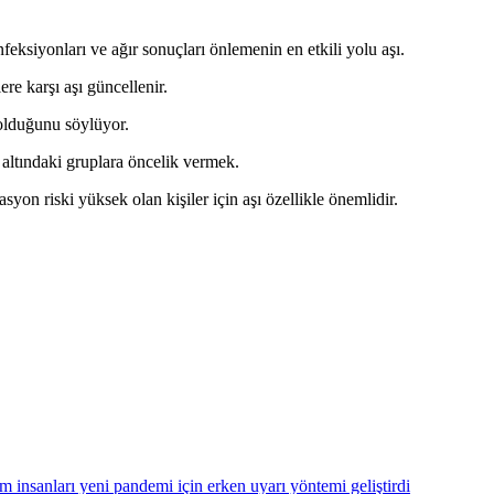
siyonları ve ağır sonuçları önlemenin en etkili yolu aşı.
ere karşı aşı güncellenir.
i olduğunu söylüyor.
 altındaki gruplara öncelik vermek.
n riski yüksek olan kişiler için aşı özellikle önemlidir.
im insanları yeni pandemi için erken uyarı yöntemi geliştirdi