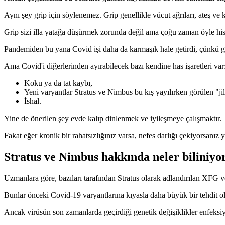
Aynı şey grip için söylenemez. Grip genellikle vücut ağrıları, ateş ve ka
Grip sizi illa yatağa düşürmek zorunda değil ama çoğu zaman öyle hisse
Pandemiden bu yana Covid işi daha da karmaşık hale getirdi, çünkü grip
Ama Covid'i diğerlerinden ayırabilecek bazı kendine has işaretleri var
Koku ya da tat kaybı,
Yeni varyantlar Stratus ve Nimbus bu kış yayılırken görülen "jil
İshal.
Yine de önerilen şey evde kalıp dinlenmek ve iyileşmeye çalışmaktır.
Fakat eğer kronik bir rahatsızlığınız varsa, nefes darlığı çekiyorsanız
Stratus ve Nimbus hakkında neler biliniyo
Uzmanlara göre, bazıları tarafından Stratus olarak adlandırılan XFG 
Bunlar önceki Covid-19 varyantlarına kıyasla daha büyük bir tehdit o
Ancak virüsün son zamanlarda geçirdiği genetik değişiklikler enfeksiyon