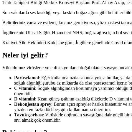
Türk Tabipleri Birliği Merkez Konseyi Başkanı Prof. Alpay Azap, test y
Son vakalarda ses kısıklığı veya keskin boğaz ağrısı gibi belirtiler bildi
Belirtileriniz varsa ve evden çıkmanız gerekiyorsa, yüz maskesi takman
İngiltere'nin Ulusal Sağlık Hizmetleri NHS, boğaz ağrısı için bol sıvı 
Kraliyet Aile Hekimleri Koleji'ne göre, İngiltere genelinde Covid oranla
Neler iyi gelir?
Vücudumuz virüslerle ve enfeksiyonlarla doğal olarak savaşır, ancak do
Parasetamol
: Eğer kullanmanızda sakınca yoksa bu ilaç ya da 
soğuk algınlığı şurubu az miktarda da olsa parasetamol içerir; 
C vitamini
: Soğuk algınlığından korunmaya yardımcı olduğu dü
önemlidir.
D vitamini
: Kışın güneş ışığının azaldığı ülkelerde D vitamini t
Dekonjestan sprey
: Burun açıcı spreyler harika hissettirir ve
yüzden en fazla dört-beş gün kullanmanızı öneririm.
Tavuk çorbası
: Virüslerle doğrudan savaştığına dair güçlü bir k
sıvı almak çok önemlidir.