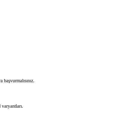
ra başvurmalısınız.
varyantları.