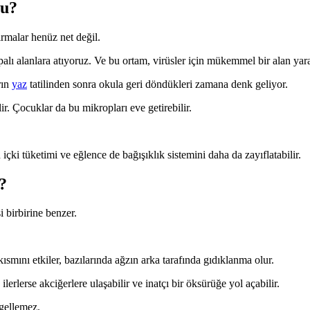
mu?
ırmalar henüz net değil.
apalı alanlara atıyoruz. Ve bu ortam, virüsler için mükemmel bir alan yara
rın
yaz
tatilinden sonra okula geri döndükleri zamana denk geliyor.
lir. Çocuklar da bu mikropları eve getirebilir.
çki tüketimi ve eğlence de bağışıklık sistemini daha da zayıflatabilir.
?
i birbirine benzer.
smını etkiler, bazılarında ağzın arka tarafında gıdıklanma olur.
ilerlerse akciğerlere ulaşabilir ve inatçı bir öksürüğe yol açabilir.
gellemez.