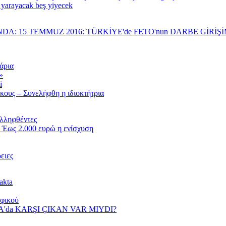
 yarayacak beş yiyecek
NDA: 15 TEMMUZ 2016: TÜRKİYE'de FETO'nun DARBE GİRİ
άρια
»
i
κους – Συνελήφθη η ιδιοκτήτρια
υλληφθέντες
 Έως 2.000 ευρώ η ενίσχυση
ειες
akta
αφικού
YA'da KARŞI ÇIKAN VAR MIYDI?