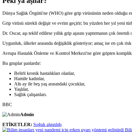
Peki ya aşılar?
Dünya Sağlık Örgütü'ne (WHO) göre grip virüsünün neden olduğu enfek
Grip virüsü sürekli değişir ve evrim geçirir; bu yüzden her yıl yeni türl
Dr. Oscar, aşı teklif edilirse yıllık grip aşısını yaptırmanın çok öneml
Uygunluk, ülkeler arasında değişiklik gösteriyor; amaç ise en çok risk
Avrupa Hastalık Önleme ve Kontrol Merkezi'ne göre gripten komplikasyo
Bu gruplar şunlardır:
Belirli kronik hastalıkları olanlar,
Hamile kadınlar,
Altı ay ile beş yaş arasındaki çocuklar,
Yaşlılar,
Sağlık çalışanları.
BBC
Admin
ETİKETLER:
Soğuk algınlığı
Bil