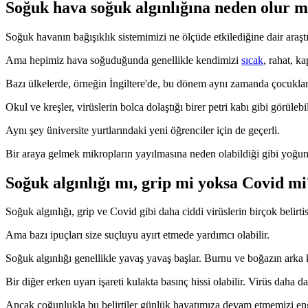
Soğuk hava soğuk algınlığına neden olur 
Soğuk havanın bağışıklık sistemimizi ne ölçüde etkilediğine dair araşt
Ama hepimiz hava soğuduğunda genellikle kendimizi
sıcak
, rahat, k
Bazı ülkelerde, örneğin İngiltere'de, bu dönem aynı zamanda çocukla
Okul ve kreşler, virüslerin bolca dolaştığı birer petri kabı gibi görülebi
Aynı şey üniversite yurtlarındaki yeni öğrenciler için de geçerli.
Bir araya gelmek mikropların yayılmasına neden olabildiği gibi yoğun i
Soğuk algınlığı mı, grip mi yoksa Covid mi
Soğuk algınlığı, grip ve Covid gibi daha ciddi virüslerin birçok belirtis
Ama bazı ipuçları size suçluyu ayırt etmede yardımcı olabilir.
Soğuk algınlığı genellikle yavaş yavaş başlar. Burnu ve boğazın arka kı
Bir diğer erken uyarı işareti kulakta basınç hissi olabilir. Virüs daha da 
Ancak çoğunlukla bu belirtiler günlük hayatımıza devam etmemizi en