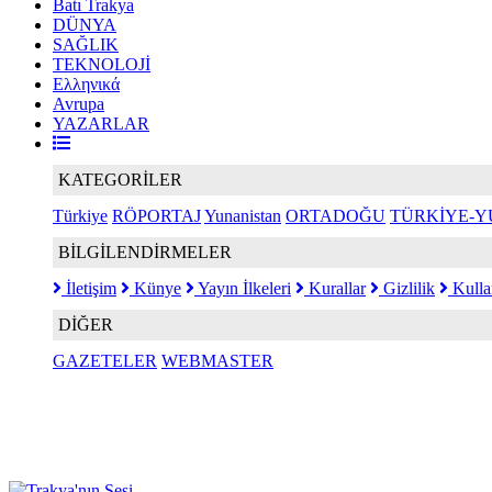
Batı Trakya
DÜNYA
SAĞLIK
TEKNOLOJİ
Ελληνικά
Avrupa
YAZARLAR
KATEGORİLER
Türkiye
RÖPORTAJ
Yunanistan
ORTADOĞU
TÜRKİYE-Y
BİLGİLENDİRMELER
İletişim
Künye
Yayın İlkeleri
Kurallar
Gizlilik
Kulla
DİĞER
GAZETELER
WEBMASTER