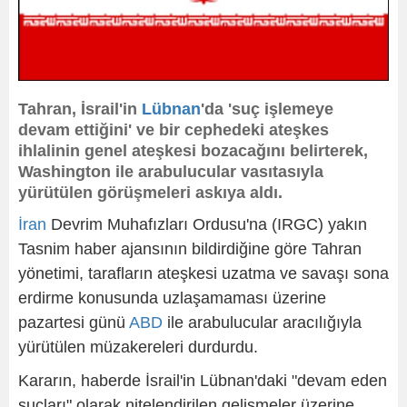
Tahran, İsrail'in
Lübnan
'da 'suç işlemeye
devam ettiğini' ve bir cephedeki ateşkes
ihlalinin genel ateşkesi bozacağını belirterek,
Washington ile arabulucular vasıtasıyla
yürütülen görüşmeleri askıya aldı.
İran
Devrim Muhafızları Ordusu'na (IRGC) yakın
Tasnim haber ajansının bildirdiğine göre Tahran
yönetimi, tarafların ateşkesi uzatma ve savaşı sona
erdirme konusunda uzlaşamaması üzerine
pazartesi günü
ABD
ile arabulucular aracılığıyla
yürütülen müzakereleri durdurdu.
Kararın, haberde İsrail'in Lübnan'daki "devam eden
suçları" olarak nitelendirilen gelişmeler üzerine