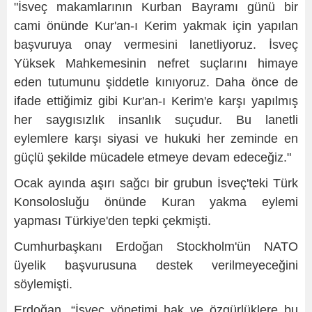
"İsveç makamlarının Kurban Bayramı günü bir
cami önünde Kur'an-ı Kerim yakmak için yapılan
başvuruya onay vermesini lanetliyoruz. İsveç
Yüksek Mahkemesinin nefret suçlarını himaye
eden tutumunu şiddetle kınıyoruz. Daha önce de
ifade ettiğimiz gibi Kur'an-ı Kerim'e karşı yapılmış
her saygısızlık insanlık suçudur. Bu lanetli
eylemlere karşı siyasi ve hukuki her zeminde en
güçlü şekilde mücadele etmeye devam edeceğiz."
Ocak ayında aşırı sağcı bir grubun İsveç'teki Türk
Konsolosluğu önünde Kuran yakma eylemi
yapması Türkiye'den tepki çekmişti.
Cumhurbaşkanı Erdoğan Stockholm'ün NATO
üyelik başvurusuna destek verilmeyeceğini
söylemişti.
Erdoğan, “İsveç yönetimi hak ve özgürlüklere bu