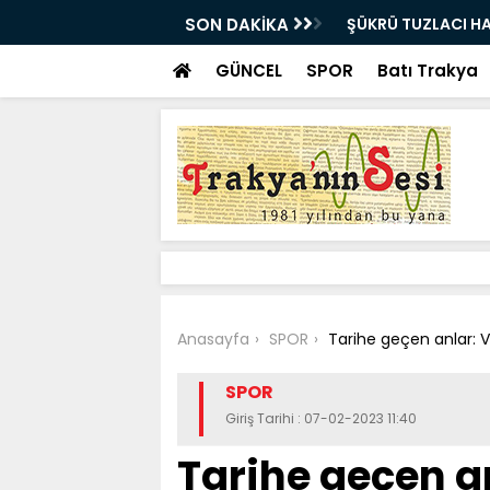
VEDA ETTİ
SON DAKİKA
Bir milyon euro ik
bulundu
GÜNCEL
SPOR
Batı Trakya
Anasayfa
SPOR
Tarihe geçen anlar: 
SPOR
Giriş Tarihi : 07-02-2023 11:40
Tarihe geçen a