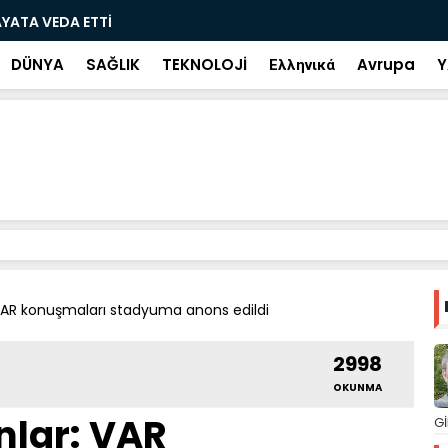
ramiye çıkan ve çöpe atılan bilet iki gün sonra
Salah transf
DÜNYA
SAĞLIK
TEKNOLOJİ
Ελληνικά
Avrupa
Y
VAR konuşmaları stadyuma anons edildi
2998
OKUNMA
nlar: VAR
Gİ