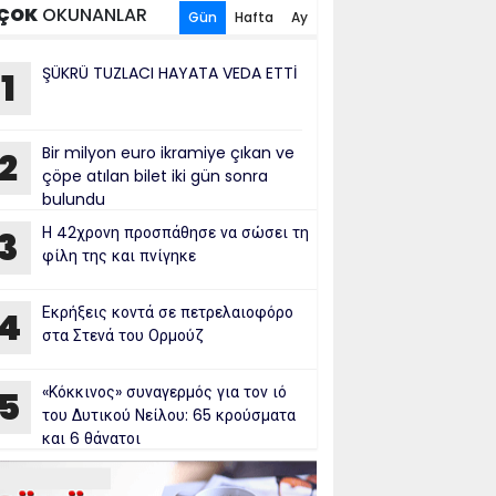
ÇOK
OKUNANLAR
Gün
Hafta
Ay
ŞÜKRÜ TUZLACI HAYATA VEDA ETTİ
1
Bir milyon euro ikramiye çıkan ve
2
çöpe atılan bilet iki gün sonra
bulundu
Η 42χρονη προσπάθησε να σώσει τη
3
φίλη της και πνίγηκε
Εκρήξεις κοντά σε πετρελαιοφόρο
4
στα Στενά του Ορμούζ
«Κόκκινος» συναγερμός για τον ιό
5
του Δυτικού Νείλου: 65 κρούσματα
και 6 θάνατοι