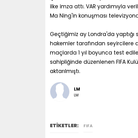
ilke imza attı. VAR yardımıyla ver
Ma Ning'in konuşması televizyondak
Geçtiğimiz ay Londra'da yaptığı 
hakemler tarafından seyircilere a
maçlarda 1 yıl boyunca test edile
sahipliğinde düzenlenen FIFA Ku
aktarılmıştı.
LM
LM
ETİKETLER:
FIFA