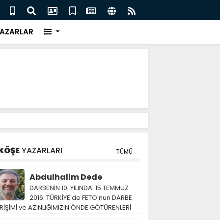
eri için İngiliz medyası ne diyor?
FIFA 
AZARLAR
KÖŞE
YAZARLARI
TÜMÜ
Abdulhalim Dede
DARBENİN 10. YILINDA: 15 TEMMUZ
2016: TÜRKİYE'de FETO'nun DARBE
RİŞİMİ ve AZINLIĞIMIZIN ÖNDE GÖTÜRENLERİ