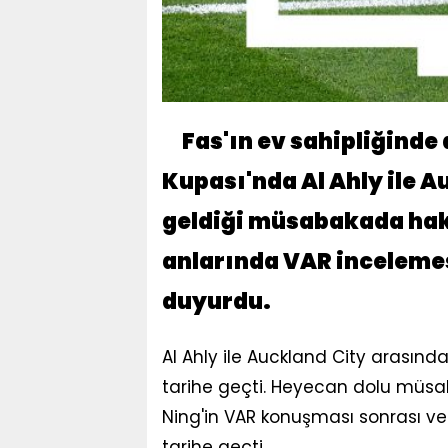
Fas'ın ev sahipliğind
Kupası'nda Al Ahly ile A
geldiği müsabakada ha
anlarında VAR inceleme
duyurdu.
Al Ahly ile Auckland City arasın
tarihe geçti. Heyecan dolu müsa
Ning'in VAR konuşması sonrası ver
tarihe geçti.