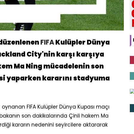
e düzenlenen
FIFA
Kulüpler Dünya
uckland City'nin karşı karşıya
kem Ma Ning mücadelenin son
si yaparken kararını stadyuma
da oynanan FIFA Kulüpler Dünya Kupası maçı
bakanın son dakikalarında Çinli hakem Ma
diği kararın nedenini seyircilere aktararak