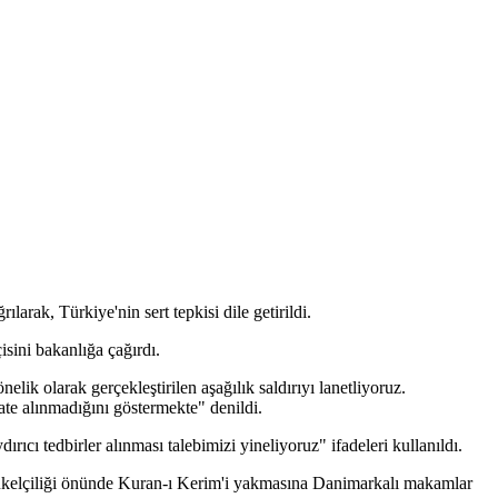
arak, Türkiye'nin sert tepkisi dile getirildi.
sini bakanlığa çağırdı.
ik olarak gerçekleştirilen aşağılık saldırıyı lanetliyoruz.
te alınmadığını göstermekte" denildi.
cı tedbirler alınması talebimizi yineliyoruz" ifadeleri kullanıldı.
ükelçiliği önünde Kuran-ı Kerim'i yakmasına Danimarkalı makamlar