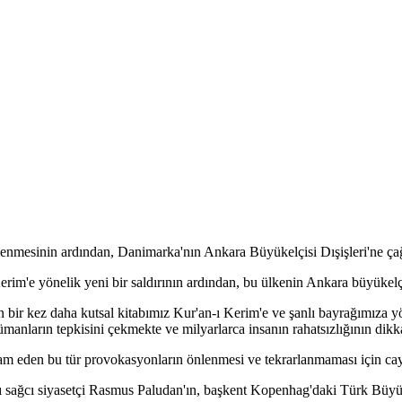
enmesinin ardından, Danimarka'nın Ankara Büyükelçisi Dışişleri'ne çağrıl
rim'e yönelik yeni bir saldırının ardından, bu ülkenin Ankara büyükelçi
bir kez daha kutsal kitabımız Kur'an-ı Kerim'e ve şanlı bayrağımıza yönel
ların tepkisini çekmekte ve milyarlarca insanın rahatsızlığının dikka
 eden bu tür provokasyonların önlenmesi ve tekrarlanmaması için caydırı
ı sağcı siyasetçi Rasmus Paludan'ın, başkent Kopenhag'daki Türk Büy