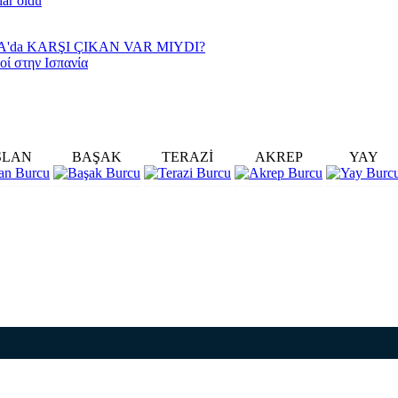
lar öldü
YA'da KARŞI ÇIKAN VAR MIYDI?
οί στην Ισπανία
SLAN
BAŞAK
TERAZİ
AKREP
YAY