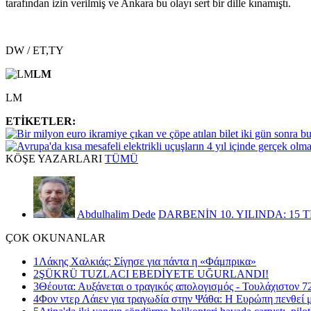
tarafından izin verilmiş ve Ankara bu olayı sert bir dille kınamıştı.
DW / ET,TY
LM
LM
ETİKETLER:
KÖŞE
YAZARLARI
TÜMÜ
Abdulhalim Dede
DARBENİN 10. YILINDA: 15 
ÇOK
OKUNANLAR
1
Λάκης Χαλκιάς: Σίγησε για πάντα η «Φάμπρικα»
2
ŞÜKRÜ TUZLACI EBEDİYETE UĞURLANDI!
3
Θέουτα: Αυξάνεται ο τραγικός απολογισμός - Τουλάχιστον 72
4
Φον ντερ Λάιεν για τραγωδία στην Ψάθα: Η Ευρώπη πενθεί μ