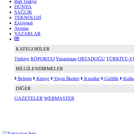
Batı Trakya
DÜNYA
SAĞLIK
TEKNOLOJİ
Ελληνικά
Avrupa
YAZARLAR
KATEGORİLER
Türkiye
RÖPORTAJ
Yunanistan
ORTADOĞU
TÜRKİYE-Y
BİLGİLENDİRMELER
İletişim
Künye
Yayın İlkeleri
Kurallar
Gizlilik
Kulla
DİĞER
GAZETELER
WEBMASTER