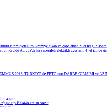
Bir milyon euro ikramiye çıkan ve çöpe atılan bilet iki gün sonr
Avrupa'da kısa mesafeli elektrikli uçuşların 4 yıl içinde 
TEMMUZ 2016: TÜRKİYE'de FETO'nun DARBE GİRİŞİMİ ve 
 οι νεκροί
αζί με την Ελλάδα και τη Δανία