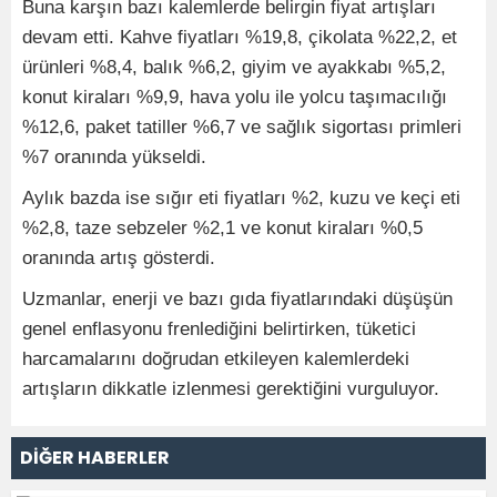
Buna karşın bazı kalemlerde belirgin fiyat artışları
devam etti. Kahve fiyatları %19,8, çikolata %22,2, et
ürünleri %8,4, balık %6,2, giyim ve ayakkabı %5,2,
konut kiraları %9,9, hava yolu ile yolcu taşımacılığı
%12,6, paket tatiller %6,7 ve sağlık sigortası primleri
%7 oranında yükseldi.
Aylık bazda ise sığır eti fiyatları %2, kuzu ve keçi eti
%2,8, taze sebzeler %2,1 ve konut kiraları %0,5
oranında artış gösterdi.
Uzmanlar, enerji ve bazı gıda fiyatlarındaki düşüşün
genel enflasyonu frenlediğini belirtirken, tüketici
harcamalarını doğrudan etkileyen kalemlerdeki
artışların dikkatle izlenmesi gerektiğini vurguluyor.
DİĞER HABERLER