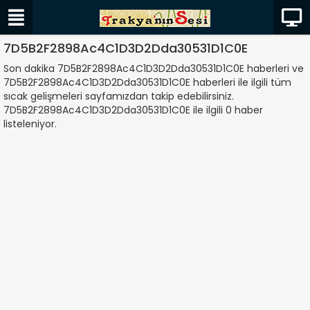
7D5B2F2898Ac4C1D3D2Dda30531D1C0E
Son dakika 7D5B2F2898Ac4C1D3D2Dda30531D1C0E haberleri ve
7D5B2F2898Ac4C1D3D2Dda30531D1C0E haberleri ile ilgili tüm
sıcak gelişmeleri sayfamızdan takip edebilirsiniz.
7D5B2F2898Ac4C1D3D2Dda30531D1C0E ile ilgili 0 haber
listeleniyor.