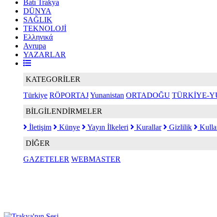
Batı Trakya
DÜNYA
SAĞLIK
TEKNOLOJİ
Ελληνικά
Avrupa
YAZARLAR
KATEGORİLER
Türkiye
RÖPORTAJ
Yunanistan
ORTADOĞU
TÜRKİYE-Y
BİLGİLENDİRMELER
İletişim
Künye
Yayın İlkeleri
Kurallar
Gizlilik
Kulla
DİĞER
GAZETELER
WEBMASTER