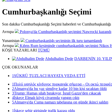
Cumhurbaşkanlığı Seçimi
Son dakika Cumhurbaşkanlığı Seçimi haberleri ve Cumhurbaşkanlığı Seçim
Avrupa
Polonya'da Cumhurbaşkanlığı seçimini Nawrocki kazandı
Yunanistan
Cumhurbaşkanlığı seçiminin ilk turu tamamlandı
Avrupa
Kıbrıs Rum kesiminde cumhurbaşkanlığı seçimini Nikos Hr
KÖŞE
YAZARLARI
TÜMÜ
Abdulhalim Dede
DARBENİN 10. YILI
ÇOK
OKUNANLAR
1
ŞÜKRÜ TUZLACI HAYATA VEDA ETTİ
1
Πολύ υψηλός κίνδυνος πυρκαγιάς σήμερα – Οι οκτώ περιφέρ
2
Almanya'da bu yaz şimdiye kadar 10 bin kişi sıcaktan öldü
3
Trump: Hamas silah bırakıyor, İsrail Gazze'den çıkacak
4
İskeçe Elmalı köyü civarında yangın çıktı
5
Almanya'da Cuma namazı tabelasına on günde ikinci saldırı
1
İskeçe şehir girişinde trafik kazası oldu