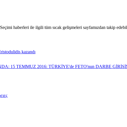
i haberleri ile ilgili tüm sıcak gelişmeleri sayfamızdan takip edebilir
istodulidis kazandı
NDA: 15 TEMMUZ 2016: TÜRKİYE'de FETO'nun DARBE GİRİ
ειες