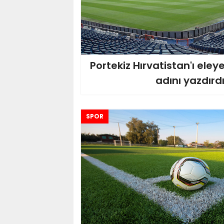
Portekiz Hırvatistan'ı eley
adını yazdırd
SPOR