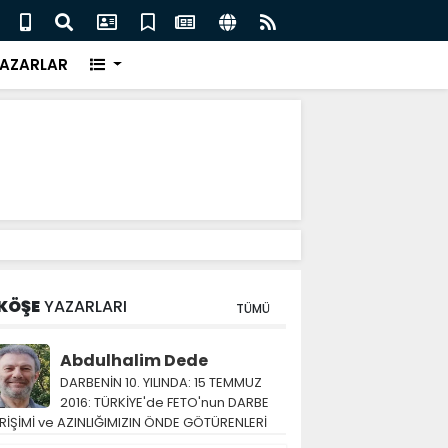
eri için İngiliz medyası ne diyor?
FIFA 
AZARLAR
KÖŞE
YAZARLARI
TÜMÜ
Abdulhalim Dede
DARBENİN 10. YILINDA: 15 TEMMUZ
2016: TÜRKİYE'de FETO'nun DARBE
RİŞİMİ ve AZINLIĞIMIZIN ÖNDE GÖTÜRENLERİ