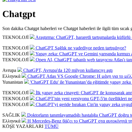
Chatgpt
Son dakika Chatgpt haberleri ve Chatgpt haberleri ile ilgili tüm sıcak ge
TEKNOLOJİ
Araştırma: ChatGPT, hararetli tartışmalarda küfürlü d
TEKNOLOJİ
ChatGPT Sağlık ne vadediyor neden tartışılıyor?
TEKNOLOJİ
Yapay zeka: ChatGPT ve Gemini yarışında kırmızı 
TEKNOLOJİ
Open AI, ChatGPT tabanlı web tarayıcısı Atlas'ı tanı
Avrupa
ChatGPT, Avrupa'da 120 milyon kullanıcıyı aştı
Ελληνικά
ChatGPT Atlas VS Google Chrome: Η μάχη για το μέλλο
Yunanistan
'ChatGPT Edu' ile Yunanistan’da eğitimde yapay zeka
TEKNOLOJİ
İlk yapay zeka cinayeti: ChatGPT ile konuşarak ann
TEKNOLOJİ
ChatGPT'nin yeni versiyonu GPT-5'in özellikleri ne
TEKNOLOJİ
ChatGPT'yi geride bırakan Çin'in yapay zeka uygul
SAĞLIK
Doktorların tanımlayamadığı hastalığa ChatGPT doğru t
Ελληνικά
Η Mercedes-Benz βάζει το ChatGPT στα αυτοκίνητά τη
KÖŞE
YAZARLARI
TÜMÜ