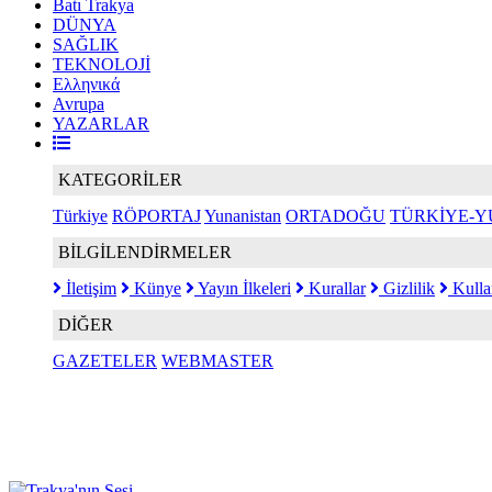
Batı Trakya
DÜNYA
SAĞLIK
TEKNOLOJİ
Ελληνικά
Avrupa
YAZARLAR
KATEGORİLER
Türkiye
RÖPORTAJ
Yunanistan
ORTADOĞU
TÜRKİYE-Y
BİLGİLENDİRMELER
İletişim
Künye
Yayın İlkeleri
Kurallar
Gizlilik
Kulla
DİĞER
GAZETELER
WEBMASTER