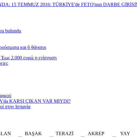
NDA: 15 TEMMUZ 2016: TÜRKİYE'de FETO'nun DARBE GİRİ
nra bulundu
ρούσματα και 6 θάνατοι
 Έως 2.000 ευρώ η ενίσχυση
ειες
αφικού
YA'da KARŞI ÇIKAN VAR MIYDI?
οί στην Ισπανία
SLAN
BAŞAK
TERAZİ
AKREP
YAY