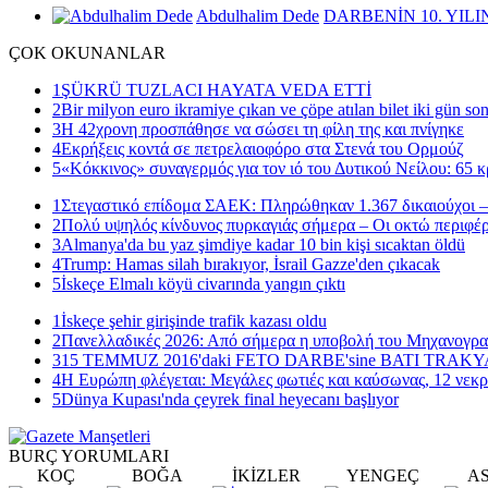
Abdulhalim Dede
DARBENİN 10. YILI
ÇOK
OKUNANLAR
1
ŞÜKRÜ TUZLACI HAYATA VEDA ETTİ
2
Bir milyon euro ikramiye çıkan ve çöpe atılan bilet iki gün so
3
Η 42χρονη προσπάθησε να σώσει τη φίλη της και πνίγηκε
4
Εκρήξεις κοντά σε πετρελαιοφόρο στα Στενά του Ορμούζ
5
«Κόκκινος» συναγερμός για τον ιό του Δυτικού Νείλου: 65 κ
1
Στεγαστικό επίδομα ΣΑΕΚ: Πληρώθηκαν 1.367 δικαιούχοι –
2
Πολύ υψηλός κίνδυνος πυρκαγιάς σήμερα – Οι οκτώ περιφέρ
3
Almanya'da bu yaz şimdiye kadar 10 bin kişi sıcaktan öldü
4
Trump: Hamas silah bırakıyor, İsrail Gazze'den çıkacak
5
İskeçe Elmalı köyü civarında yangın çıktı
1
İskeçe şehir girişinde trafik kazası oldu
2
Πανελλαδικές 2026: Από σήμερα η υποβολή του Μηχανογρ
3
15 TEMMUZ 2016'daki FETO DARBE'sine BATI TRAK
4
Η Ευρώπη φλέγεται: Μεγάλες φωτιές και καύσωνας, 12 νεκρ
5
Dünya Kupası'nda çeyrek final heyecanı başlıyor
BURÇ
YORUMLARI
KOÇ
BOĞA
İKİZLER
YENGEÇ
A