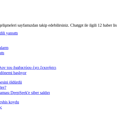
lişmeleri sayfamızdan takip edebilirsiniz. Chatgpt ile ilgili 12 haber lis
ili yansıttı
alarm
ttı
ν του διαδικτύου έχει ξεκινήσει
 dönemi başlıyor
esini öldürdü
ler?
aması DeepSeek'e siber saldırı
eşhis koydu
ς