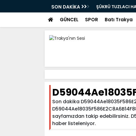
SON DAKİKA
ŞÜKRÜ TUZLACI HA
GÜNCEL
SPOR
Batı Trakya
D59044Ae18035
Son dakika D59044Ae18035F586E2
D59044Ae18035F586E2C8A6B14F88Be7 
sayfamızdan takip edebilirsiniz. 
haber listeleniyor.