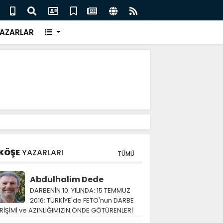
euro ikramiye çıkan ve çöpe atılan bilet iki gün sonra
Salah
AZARLAR
KÖŞE
YAZARLARI
TÜMÜ
Abdulhalim Dede
DARBENİN 10. YILINDA: 15 TEMMUZ
2016: TÜRKİYE'de FETO'nun DARBE
RİŞİMİ ve AZINLIĞIMIZIN ÖNDE GÖTÜRENLERİ