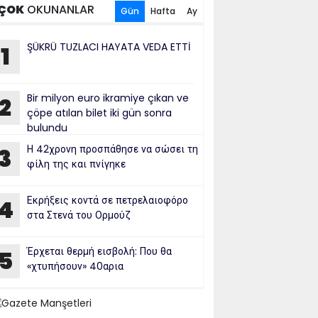
ÇOK
OKUNANLAR
Gün
Hafta
Ay
ŞÜKRÜ TUZLACI HAYATA VEDA ETTİ
1
Bir milyon euro ikramiye çıkan ve
2
çöpe atılan bilet iki gün sonra
bulundu
Η 42χρονη προσπάθησε να σώσει τη
3
φίλη της και πνίγηκε
Εκρήξεις κοντά σε πετρελαιοφόρο
4
στα Στενά του Ορμούζ
Έρχεται θερμή εισβολή: Που θα
5
«χτυπήσουν» 40αρια