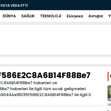
YATA VEDA ETTİ
Bir milyon 
bulundu
DÜNYA
SAĞLIK
TEKNOLOJİ
Ελληνικά
Avrupa
Y
F586E2C8A6B14F88Be7
C8A6B14F88Be7 haberleri ve
haberleri ile ilgili tüm sıcak gelişmeleri
D59044Ae18035F586E2C8A6B14F88Be7 ile ilgili 0
Gİ