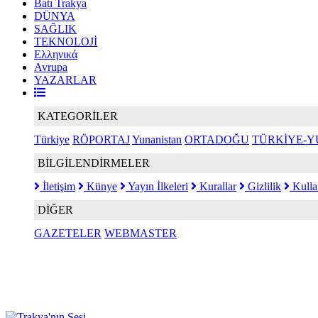
Batı Trakya
DÜNYA
SAĞLIK
TEKNOLOJİ
Ελληνικά
Avrupa
YAZARLAR
KATEGORİLER
Türkiye
RÖPORTAJ
Yunanistan
ORTADOĞU
TÜRKİYE-Y
BİLGİLENDİRMELER
İletişim
Künye
Yayın İlkeleri
Kurallar
Gizlilik
Kulla
DİĞER
GAZETELER
WEBMASTER