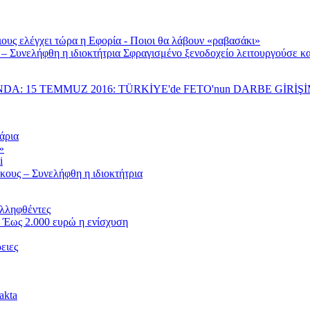
ους ελέγχει τώρα η Εφορία - Ποιοι θα λάβουν «ραβασάκι»
Σφραγισμένο ξενοδοχείο λειτουργούσε κα
NDA: 15 TEMMUZ 2016: TÜRKİYE'de FETO'nun DARBE GİRİ
άρια
»
i
κους – Συνελήφθη η ιδιοκτήτρια
υλληφθέντες
 Έως 2.000 ευρώ η ενίσχυση
ειες
akta