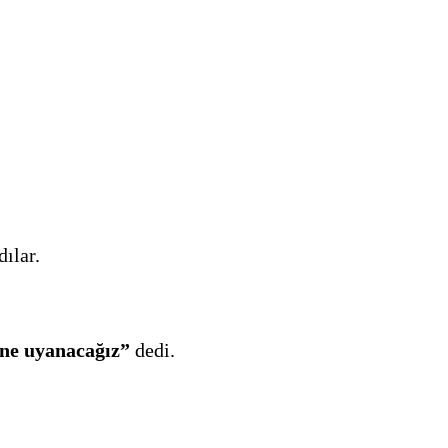
dılar.
üne uyanacağız”
dedi.