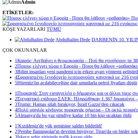
Admin
ETİKETLER:
Ποι
KÖŞE
YAZARLARI
TÜMÜ
Abdulhalim Dede
DARBENİN 10. YILI
ÇOK
OKUNANLAR
1
Καιρός: Ανεβαίνει η θερμοκρασία – Πού θα χτυπήσουν τα 38
2
Ποιους ελέγχει τώρα η Εφορία - Ποιοι θα λάβουν «ραβασάκι
3
Bilim insanları yeni pandemi için erken uyarı yöntemi geliştird
4
Σφραγισμένο ξενοδοχείο λειτουργούσε κανονικά με 216 ενοί
5
Hürmüz'ün açılabileceğine dair umutlarla petrol fiyatları düştü
1
Πυρκαγιά: Στον εισαγγελέα ο δήμαρχος και οι άλλοι τρεις σ
2
Στεγαστικό επίδομα ΣΑΕΚ: Πληρώθηκαν 1.367 δικαιούχοι –
3
Trump: Hamas silah bırakıyor, İsrail Gazze'den çıkacak
4
Πολύ υψηλός κίνδυνος πυρκαγιάς σήμερα – Οι οκτώ περιφέρ
5
Almanya'da bu yaz şimdiye kadar 10 bin kişi sıcaktan öldü
1
'Kızıldeniz'de yük gemisine saldırı bildirildi'
2
'Pembe flamingolar'ın devrimi büyüyor: Tiran'da on binler sok
3
İskeçe şehir girişinde trafik kazası oldu