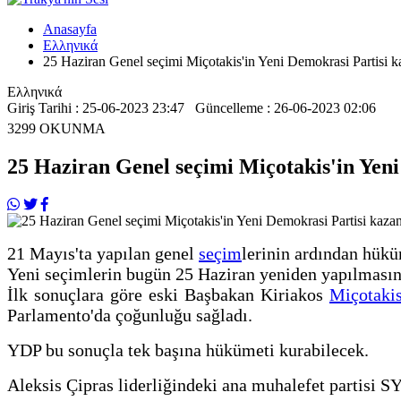
Anasayfa
Ελληνικά
25 Haziran Genel seçimi Miçotakis'in Yeni Demokrasi Partisi k
Ελληνικά
Giriş Tarihi : 25-06-2023 23:47 Güncelleme : 26-06-2023 02:06
3299
OKUNMA
25 Haziran Genel seçimi Miçotakis'in Yeni
21 Mayıs'ta yapılan genel
seçim
lerinin ardından hük
Yeni seçimlerin bugün 25 Haziran yeniden yapılmasına
İlk sonuçlara göre eski Başbakan Kiriakos
Miçotaki
Parlamento'da çoğunluğu sağladı.
YDP bu sonuçla tek başına hükümeti kurabilecek.
Aleksis Çipras liderliğindeki ana muhalefet partisi SY