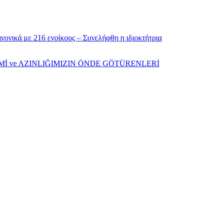
νονικά με 216 ενοίκους – Συνελήφθη η ιδιοκτήτρια
ŞİMİ ve AZINLIĞIMIZIN ÖNDE GÖTÜRENLERİ