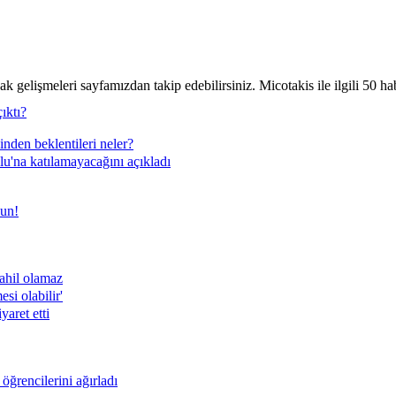
k gelişmeleri sayfamızdan takip edebilirsiniz. Micotakis ile ilgili 50 hab
ıktı?
nden beklentileri neler?
u'na katılamayacağını açıkladı
un!
ahil olamaz
si olabilir'
yaret etti
ğrencilerini ağırladı