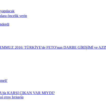
 yapılacak
alara öncelik verin
nderdi
TEMMUZ 2016: TÜRKİYE'de FETO'nun DARBE GİRİŞİMİ ve 
meli'
YA'da KARŞI ÇIKAN VAR MIYDI?
οί στην Ισπανία