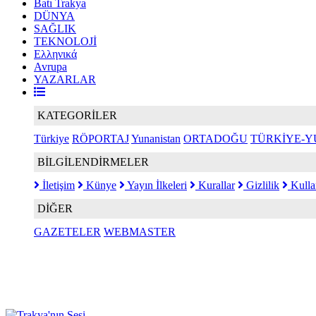
Batı Trakya
DÜNYA
SAĞLIK
TEKNOLOJİ
Ελληνικά
Avrupa
YAZARLAR
KATEGORİLER
Türkiye
RÖPORTAJ
Yunanistan
ORTADOĞU
TÜRKİYE-Y
BİLGİLENDİRMELER
İletişim
Künye
Yayın İlkeleri
Kurallar
Gizlilik
Kulla
DİĞER
GAZETELER
WEBMASTER