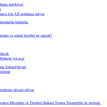
lması gerekiyor'
e
ilmesi için AB politikası istiyor
ıklamalarda bulundu.
ları ve asgari ücretler ne olacak?
olacak
felakete yol açar
ısta Ankara'dayım
görüştü
eylemlerine devam ediyor
kos Miçotakis ve Dışişleri Bakanı Yorgos Yerapetritis ile görüştü.