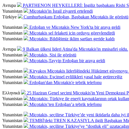
Avrupa
PARTHENON HEYKELLERİ: İngiliz başbakanı Rishi Sunak,
Yunanistan
Miçotakis'in İsrail ziyareti ertelendi
Türkiye
Cumhurbaşkanı Erdoğan, Başbakan Miçotakis ile görüştü
Yunanistan
Erdoğan ve Miçotakis New York'ta bir araya geldi
Yunanistan
Miçotakis sel felaketi için orduyu görevlendirdi
Yunanistan
Miçotakis: Bildiğimiz iklim şartları geride kaldı
Avrupa
9 Balkan ülkesi lideri Atina'da Miçotakis'in mnisafiri oldu.
Yunanistan
Miçotakis, Sisi ile görüştü
Yunanistan
Miçotakis-Tayyip Erdoğan bir araya geldi
Yunanistan
Kiryakos Miçotakis liderliğindeki Hükümet güvenoyu 
Yunanistan
Miçotakis: Eşcinsel evlilikleri yasal hale getireceğiz
Yunanistan
Erdoğan'dan Miçotakis'e tebrik telefonu
Ελληνικά
25 Haziran Genel seçimi Miçotakis'in Yeni Demokrasi Pa
Yunanistan
Miçotakis: Türkiye ile enerji kaynaklarının ortak kullan
Yunanistan
Miçotakis’ten Erdoğan’a tebrik telefonu
Yunanistan
Miçotakis, seçilirse Türkiye’de yeni iktidarla daha iyi
Yunanistan
TEMBİ'deki TREN KAZASIYLA ilgili Başbakan Miçot
Yunanistan
Miçotakis, seçilirse Türkiye'ye “dostluk eli” uzatacağını