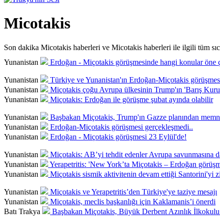
Micotakis
Son dakika Micotakis haberleri ve Micotakis haberleri ile ilgili tüm sıca
Yunanistan
Erdoğan - Miçotakis görüşmesinde hangi konular öne ç
Yunanistan
Türkiye ve Yunanistan'ın Erdoğan-Miçotakis görüşmesi
Yunanistan
Miçotakis çoğu Avrupa ülkesinin Trump'ın 'Barış Kurul
Yunanistan
Miçotakis: Erdoğan ile görüşme şubat ayında olabilir
Yunanistan
Başbakan Miçotakis, Trump'ın Gazze planından memn
Yunanistan
Erdoğan-Miçotakis görüşmesi gerçekleşmedi..
Yunanistan
Erdoğan - Miçotakis görüşmesi 23 Eylül'de!
Yunanistan
Miçotakis: AB’yi tehdit edenler Avrupa savunmasına d
Yunanistan
Yerapetritis: 'New York’ta Miçotakis – Erdoğan görüşme
Yunanistan
Miçotakis sismik aktivitenin devam ettiği Santorini'yi zi
Yunanistan
Miçotakis ve Yerapetritis’den Türkiye'ye taziye mesajı
Yunanistan
Miçotakis, meclis başkanlığı için Kaklamanis’i önerdi
Batı Trakya
Başbakan Miçotakis, Büyük Derbent Azınlık İlkokulu ö