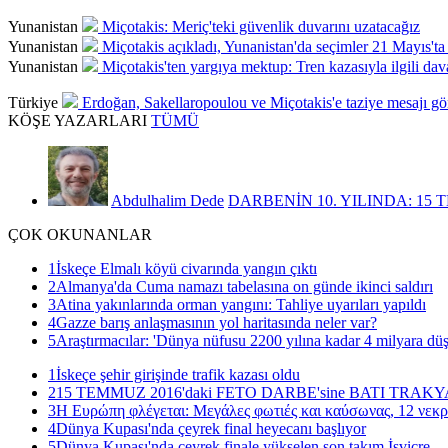
Yunanistan
Miçotakis: Meriç'teki güvenlik duvarını uzatacağız
Yunanistan
Miçotakis açıkladı, Yunanistan'da seçimler 21 Mayıs'ta
Yunanistan
Miçotakis'ten yargıya mektup: Tren kazasıyla ilgili dav
Türkiye
Erdoğan, Sakellaropoulou ve Miçotakis'e taziye mesajı gö
KÖŞE
YAZARLARI
TÜMÜ
Abdulhalim Dede
DARBENİN 10. YILINDA: 15 
ÇOK
OKUNANLAR
1
İskeçe Elmalı köyü civarında yangın çıktı
2
Almanya'da Cuma namazı tabelasına on günde ikinci saldırı
3
Atina yakınlarında orman yangını: Tahliye uyarıları yapıldı
4
Gazze barış anlaşmasının yol haritasında neler var?
5
Araştırmacılar: 'Dünya nüfusu 2200 yılına kadar 4 milyara düş
1
İskeçe şehir girişinde trafik kazası oldu
2
15 TEMMUZ 2016'daki FETO DARBE'sine BATI TRAK
3
Η Ευρώπη φλέγεται: Μεγάλες φωτιές και καύσωνας, 12 νεκρ
4
Dünya Kupası'nda çeyrek final heyecanı başlıyor
5
Dünya Kupası'nda çeyrek finale yükselen son takım İsviçre