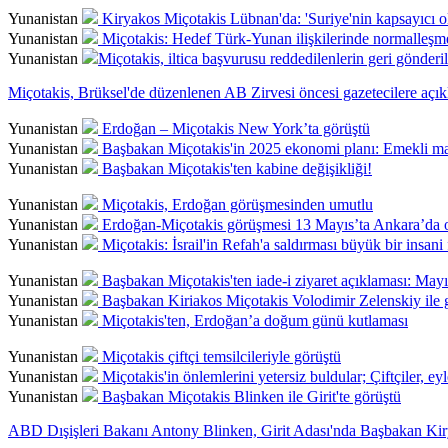
Yunanistan
Kiryakos Miçotakis Lübnan'da: 'Suriye'nin kapsayıcı o
Yunanistan
Miçotakis: Hedef Türk-Yunan ilişkilerinde normalleşm
Yunanistan
​​​​​​​Miçotakis, iltica başvurusu reddedilenlerin geri gönder
​​​​​​​Miçotakis, Brüksel'de düzenlenen AB Zirvesi öncesi gazetecilere aç
Yunanistan
Erdoğan – Miçotakis New York’ta görüştü
Yunanistan
Başbakan Miçotakis'in 2025 ekonomi planı: Emekli maaş
Yunanistan
Başbakan Miçotakis'ten kabine değişikliği!
Yunanistan
Miçotakis, Erdoğan görüşmesinden umutlu
Yunanistan
Erdoğan-Miçotakis görüşmesi 13 Mayıs’ta Ankara’da 
Yunanistan
Miçotakis: İsrail'in Refah'a saldırması büyük bir insani 
Yunanistan
Başbakan Miçotakis'ten iade-i ziyaret açıklaması: May
Yunanistan
Başbakan Kiriakos Miçotakis Volodimir Zelenskiy ile 
Yunanistan
Miçotakis'ten, Erdoğan’a doğum günü kutlaması
Yunanistan
Miçotakis çiftçi temsilcileriyle görüştü
Yunanistan
Miçotakis'in önlemlerini yetersiz buldular; Çiftçiler, 
Yunanistan
Başbakan Miçotakis Blinken ile Girit'te görüştü
ABD Dışişleri Bakanı Antony Blinken, Girit Adası'nda Başbakan Kirya