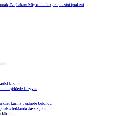
 Başbakanı Miçotakis ile görüşmesini iptal etti
aldı
rtisi kazandı
ımına şiddetle karşıyız
 ilişkiler kurma vaadinde bulundu
akis hakkında dava açıldı
 bildirdi.