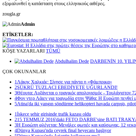
εξομαλυνθεί η κατάσταση στους ελληνικούς αιθέρες.
zougla.gr
Admin
ETİKETLER:
KÖŞE
YAZARLARI
TÜMÜ
Abdulhalim Dede
DARBENİN 10. YILI
ÇOK
OKUNANLAR
1
Λάκης Χαλκιάς: Σίγησε για πάντα η «Φάμπρικα»
2
ŞÜKRÜ TUZLACI EBEDİYETE UĞURLANDI!
3
Θέουτα: Αυξάνεται ο τραγικός απολογισμός - Τουλάχιστον 72
4
Φον ντερ Λάιεν για τραγωδία στην Ψάθα: Η Ευρώπη πενθεί μ
5
Atina'da iki yangın söndürme helikopteri havada çarpıştı, pilot
1
İskeçe şehir girişinde trafik kazası oldu
2
15 TEMMUZ 2016'daki FETO DARBE'sine BATI TRAK
3
Η Ευρώπη φλέγεται: Μεγάλες φωτιές και καύσωνας, 12 νεκρ
4
Dünya Kupası'nda çeyrek final heyecanı başlıyor
5
Dünya Kupası'nda Arjantin kollanıyor mu?