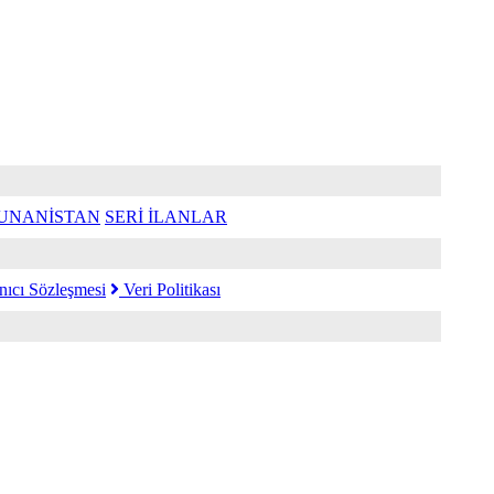
UNANİSTAN
SERİ İLANLAR
nıcı Sözleşmesi
Veri Politikası