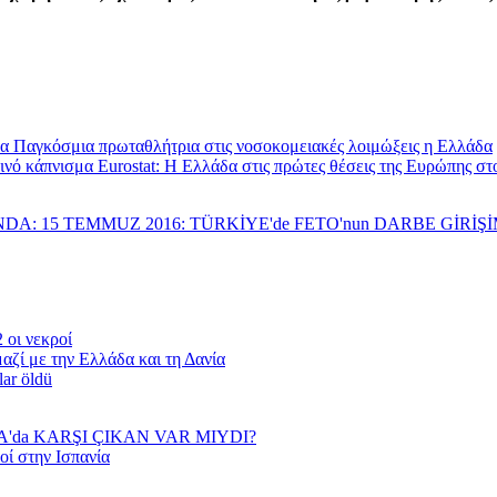
Παγκόσμια πρωταθλήτρια στις νοσοκομειακές λοιμώξεις η Ελλάδα
Eurostat: Η Ελλάδα στις πρώτες θέσεις της Ευρώπης σ
NDA: 15 TEMMUZ 2016: TÜRKİYE'de FETO'nun DARBE GİRİ
 οι νεκροί
αζί με την Ελλάδα και τη Δανία
lar öldü
YA'da KARŞI ÇIKAN VAR MIYDI?
οί στην Ισπανία