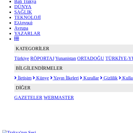
Batı Trakya
DÜNYA
SAĞLIK
TEKNOLOJİ
Ελληνικά
Avrupa
YAZARLAR
KATEGORİLER
Türkiye
RÖPORTAJ
Yunanistan
ORTADOĞU
TÜRKİYE-Y
BİLGİLENDİRMELER
İletişim
Künye
Yayın İlkeleri
Kurallar
Gizlilik
Kulla
DİĞER
GAZETELER
WEBMASTER