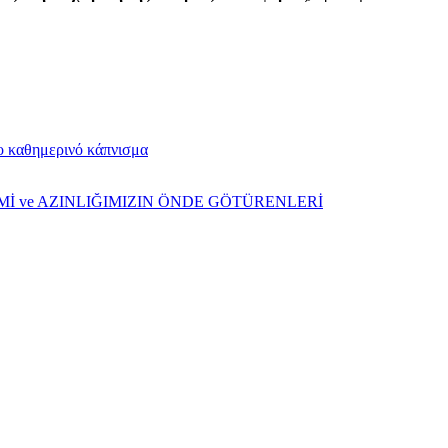
το καθημερινό κάπνισμα
ŞİMİ ve AZINLIĞIMIZIN ÖNDE GÖTÜRENLERİ