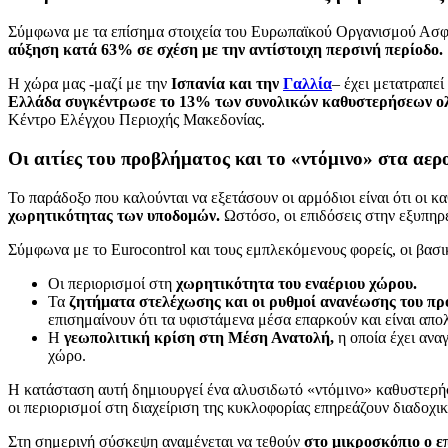
Σύμφωνα με τα επίσημα στοιχεία του Ευρωπαϊκού Οργανισμού Ασφάλ
αύξηση κατά 63% σε σχέση με την αντίστοιχη περσινή περίοδο.
Η χώρα μας -μαζί με την
Ισπανία και την
Γαλλία
– έχει μετατραπεί
Ελλάδα συγκέντρωσε το 13% των συνολικών καθυστερήσεων ολ
Κέντρο Ελέγχου Περιοχής Μακεδονίας.
Οι αιτίες του προβλήματος και το «ντόμινο» στα αε
Το παράδοξο που καλούνται να εξετάσουν οι αρμόδιοι είναι ότι οι 
χωρητικότητας των υποδομών.
Ωστόσο, οι επιδόσεις στην εξυπηρ
Σύμφωνα με το Eurocontrol και τους εμπλεκόμενους φορείς, οι βασι
Οι περιορισμοί στη
χωρητικότητα του εναέριου χώρου.
Τα
ζητήματα στελέχωσης και οι ρυθμοί ανανέωσης του πρ
επισημαίνουν ότι τα υφιστάμενα μέσα επαρκούν και είναι απ
Η
γεωπολιτική κρίση στη Μέση Ανατολή,
η οποία έχει ανα
χώρο.
Η κατάσταση αυτή δημιουργεί ένα αλυσιδωτό «ντόμινο» καθυστερήσ
οι περιορισμοί στη διαχείριση της κυκλοφορίας επηρεάζουν διαδοχ
Στη σημερινή σύσκεψη αναμένεται να τεθούν
στο μικροσκόπιο ο ε