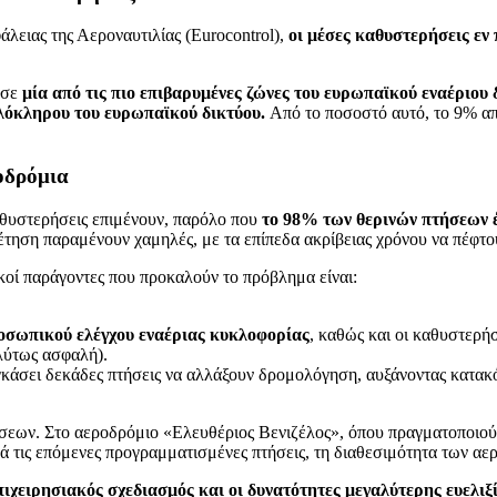
ειας της Αεροναυτιλίας (Eurocontrol),
οι μέσες καθυστερήσεις εν
 σε
μία από τις πιο επιβαρυμένες ζώνες του ευρωπαϊκού εναέριου 
όκληρου του ευρωπαϊκού δικτύου.
Από το ποσοστό αυτό, το 9% απ
ροδρόμια
καθυστερήσεις επιμένουν, παρόλο που
το 98% των θερινών πτήσεων έ
έτηση παραμένουν χαμηλές, με τα επίπεδα ακρίβειας χρόνου να πέφτ
κοί παράγοντες που προκαλούν το πρόβλημα είναι:
οσωπικού ελέγχου εναέριας κυκλοφορίας
, καθώς και οι καθυστερήσ
ολύτως ασφαλή).
γκάσει δεκάδες πτήσεις να αλλάξουν δρομολόγηση, αυξάνοντας κατακ
εων. Στο αεροδρόμιο «Ελευθέριος Βενιζέλος», όπου πραγματοποιούντ
ικά τις επόμενες προγραμματισμένες πτήσεις, τη διαθεσιμότητα των 
πιχειρησιακός σχεδιασμός και οι δυνατότητες μεγαλύτερης ευελιξ