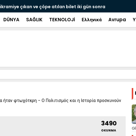
ramiye çıkan ve çöpe atılan bilet iki gün sonra
Salah transf
DÜNYA
SAĞLIK
TEKNOLOJİ
Ελληνικά
Avrupa
Y
θα ήταν φτωχότερη - Ο Πολιτισμός και η Ιστορία προσκυνούν
3490
Gİ
OKUNMA