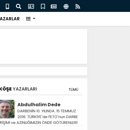
eri için İngiliz medyası ne diyor?
FIFA 
AZARLAR
KÖŞE
YAZARLARI
TÜMÜ
Abdulhalim Dede
DARBENİN 10. YILINDA: 15 TEMMUZ
2016: TÜRKİYE'de FETO'nun DARBE
RİŞİMİ ve AZINLIĞIMIZIN ÖNDE GÖTÜRENLERİ