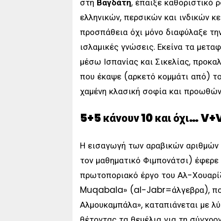
στη
Βαγδάτη
, έπαιξε καθοριστικό 
ελληνικών, περσικών και ινδικών κε
προσπάθεια όχι μόνο διαφύλαξε την
ισλαμικές γνώσεις. Εκείνα τα μετ
μέσω Ισπανίας και Σικελίας, προκ
που έκαψε (αρκετό κομμάτι από) τ
χαμένη κλασική σοφία και προωθών
5+5 κάνουν 10 και όχι… V
Η εισαγωγή των αραβικών αριθμών
τον μαθηματικό Φιμπονάτσι) έφερε 
πρωτοποριακό έργο του Αλ-Χουαρίζ
Muqabala» (al-Jabr=άλγεβρα), που
Αλμουκαμπάλα», καταπιάνεται με λ
θέτοντας τα θεμέλια για τη σύγχρον