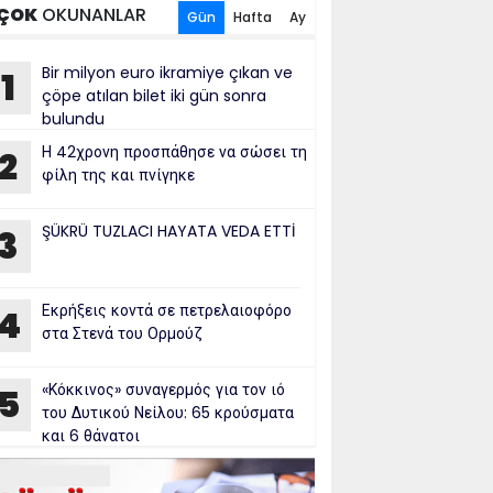
ÇOK
OKUNANLAR
Gün
Hafta
Ay
Bir milyon euro ikramiye çıkan ve
1
çöpe atılan bilet iki gün sonra
bulundu
Η 42χρονη προσπάθησε να σώσει τη
2
φίλη της και πνίγηκε
ŞÜKRÜ TUZLACI HAYATA VEDA ETTİ
3
Εκρήξεις κοντά σε πετρελαιοφόρο
4
στα Στενά του Ορμούζ
«Κόκκινος» συναγερμός για τον ιό
5
του Δυτικού Νείλου: 65 κρούσματα
και 6 θάνατοι