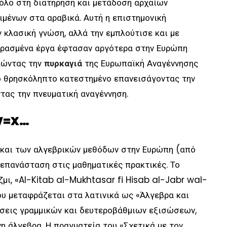
ρόλο στη διατήρηση και μετάδοση αρχαίων
ιμένων στα αραβικά. Αυτή η επιστημονική
 κλασική γνώση, αλλά την εμπλούτισε και με
αφρασμένα έργα έφτασαν αργότερα στην Ευρώπη
αλώντας την
πυρκαγιά
της Ευρωπαϊκή Αναγέννησης
ο θρησκόληπτο κατεστημένο επανεισάγοντας την
τας την πνευματική αναγέννηση.
+V=X…
 και των αλγεβρικών μεθόδων στην Ευρώπη (από
επανάσταση στις μαθηματικές πρακτικές. Το
μι, «Al-Kitab al-Mukhtasar fi Hisab al-Jabr wal-
 μεταφράζεται στα λατινικά ως «Άλγεβρα και
ύσεις γραμμικών και δευτεροβάθμιων εξισώσεων,
η άλγεβρα. Η πραγματεία του «Σχετικά με τον