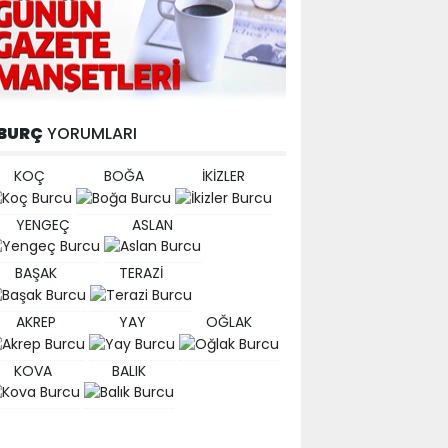
BURÇ
YORUMLARI
KOÇ
BOĞA
İKİZLER
YENGEÇ
ASLAN
BAŞAK
TERAZİ
AKREP
YAY
OĞLAK
KOVA
BALIK