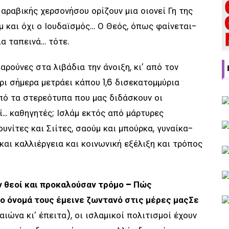
αραβικής χερσονήσου ορίζουν μια οιονεί Γη της
μ και όχι ο Ιουδαϊσμός… Ο Θεός, όπως φαίνεται-
ια ταπεινά… τότε.
ρούνες στα λιβάδια την άνοιξη, κι’ από τον
ι σήμερα μετράει κάπου 1,6 δισεκατομμύρια
 από τα στερεότυπα που μας διδάσκουν οι
... καθηγητές; Ισλάμ εκτός από μάρτυρες
ουνίτες και Σιίτες, σαούμ και μπούρκα, γυναίκα-
 και καλλιέργεια και κοινωνική εξέλιξη και τρόπος
ν θεοί και προκαλούσαν τρόμο – Πώς
το όνομά τους έμεινε ζωντανό στις μέρες μας
Σε
ιώνα κι’ έπειτα), οι ισλαμικοί πολιτισμοί έχουν