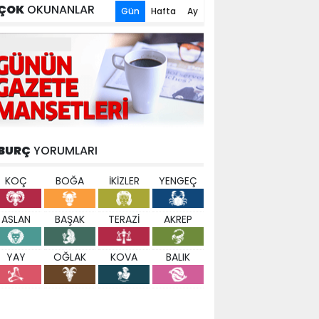
ÇOK
OKUNANLAR
Gün
Hafta
Ay
BURÇ
YORUMLARI
KOÇ
BOĞA
İKİZLER
YENGEÇ
ASLAN
BAŞAK
TERAZİ
AKREP
YAY
OĞLAK
KOVA
BALIK