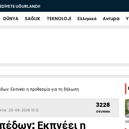
ramiye çıkan ve çöpe atılan bilet iki gün sonra
Salah transf
DÜNYA
SAĞLIK
TEKNOLOJİ
Ελληνικά
Avrupa
Y
δων: Εκπνέει η προθεσμία για τη δήλωση
3228
eme : 20-06-2026 10:12
OKUNMA
πέδων: Εκπνέει η
Gİ