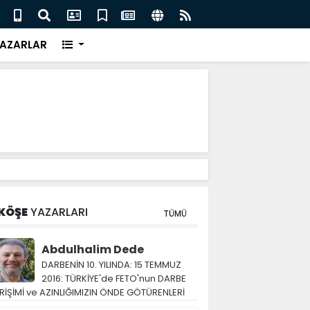
eri için İngiliz medyası ne diyor?
FIFA 
AZARLAR
KÖŞE
YAZARLARI
TÜMÜ
Abdulhalim Dede
DARBENİN 10. YILINDA: 15 TEMMUZ
2016: TÜRKİYE'de FETO'nun DARBE
RİŞİMİ ve AZINLIĞIMIZIN ÖNDE GÖTÜRENLERİ