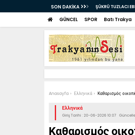
E UĞURLANDI!
SON DAKİKA
Bir milyon euro ik
bulundu
GÜNCEL
SPOR
Batı Trakya
Anasayfa
Ελληνικά
Καθαρισμός οικοπέ
Ελληνικά
Giriş Tarihi : 20-06-2026 10:07 Güncell
Καθαρισμός οικο