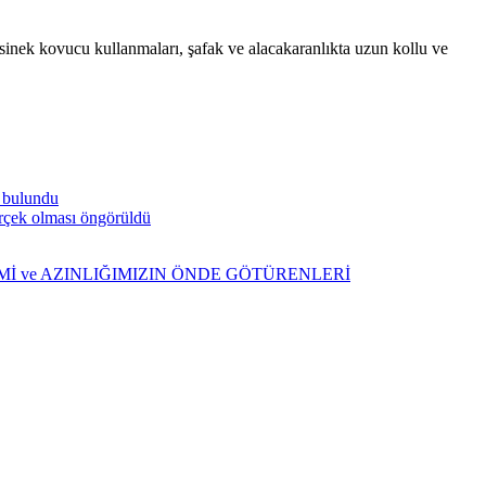
risinek kovucu kullanmaları, şafak ve alacakaranlıkta uzun kollu ve
a bulundu
gerçek olması öngörüldü
ŞİMİ ve AZINLIĞIMIZIN ÖNDE GÖTÜRENLERİ