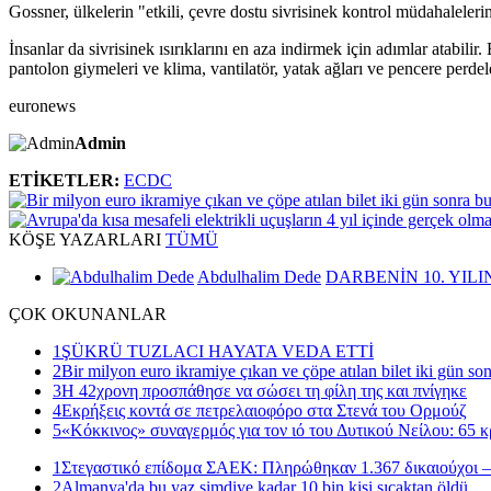
Gossner, ülkelerin "etkili, çevre dostu sivrisinek kontrol müdahaleleri
İnsanlar da sivrisinek ısırıklarını en aza indirmek için adımlar atabil
pantolon giymeleri ve klima, vantilatör, yatak ağları ve pencere perdele
euronews
Admin
ETİKETLER:
ECDC
KÖŞE
YAZARLARI
TÜMÜ
Abdulhalim Dede
DARBENİN 10. YILI
ÇOK
OKUNANLAR
1
ŞÜKRÜ TUZLACI HAYATA VEDA ETTİ
2
Bir milyon euro ikramiye çıkan ve çöpe atılan bilet iki gün so
3
Η 42χρονη προσπάθησε να σώσει τη φίλη της και πνίγηκε
4
Εκρήξεις κοντά σε πετρελαιοφόρο στα Στενά του Ορμούζ
5
«Κόκκινος» συναγερμός για τον ιό του Δυτικού Νείλου: 65 κ
1
Στεγαστικό επίδομα ΣΑΕΚ: Πληρώθηκαν 1.367 δικαιούχοι –
2
Almanya'da bu yaz şimdiye kadar 10 bin kişi sıcaktan öldü