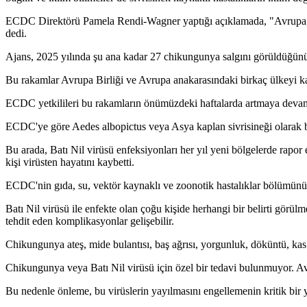
ECDC Direktörü Pamela Rendi-Wagner yaptığı açıklamada, "Avrupa, siv
dedi.
Ajans, 2025 yılında şu ana kadar 27 chikungunya salgını görüldüğünü 
Bu rakamlar Avrupa Birliği ve Avrupa anakarasındaki birkaç ülkeyi k
ECDC yetkilileri bu rakamların önümüzdeki haftalarda artmaya devam 
ECDC'ye göre Aedes albopictus veya Asya kaplan sivrisineği olarak b
Bu arada, Batı Nil virüsü enfeksiyonları her yıl yeni bölgelerde rapor
kişi virüsten hayatını kaybetti.
ECDC'nin gıda, su, vektör kaynaklı ve zoonotik hastalıklar bölümünü y
Batı Nil virüsü ile enfekte olan çoğu kişide herhangi bir belirti görül
tehdit eden komplikasyonlar gelişebilir.
Chikungunya ateş, mide bulantısı, baş ağrısı, yorgunluk, döküntü, kas ağ
Chikungunya veya Batı Nil virüsü için özel bir tedavi bulunmuyor. Avr
Bu nedenle önleme, bu virüslerin yayılmasını engellemenin kritik bir 