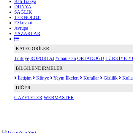
Batı Trakya
DÜNYA
SAĞLIK
TEKNOLOJİ
Ελληνικά
Avrupa
YAZARLAR
KATEGORİLER
Türkiye
RÖPORTAJ
Yunanistan
ORTADOĞU
TÜRKİYE-Y
BİLGİLENDİRMELER
İletişim
Künye
Yayın İlkeleri
Kurallar
Gizlilik
Kulla
DİĞER
GAZETELER
WEBMASTER