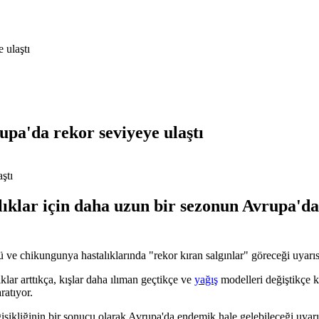
 ulaştı
upa'da rekor seviyeye ulaştı
talıklar için daha uzun bir sezonun Avrupa'da
sü ve chikungunya hastalıklarında "rekor kıran salgınlar" göreceği uyarı
ıklar arttıkça, kışlar daha ılıman geçtikçe ve
yağış
modelleri değiştikçe 
ratıyor.
değişikliğinin bir sonucu olarak Avrupa'da endemik hale gelebileceği uyar