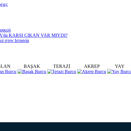
ειες
αφικού
YA'da KARŞI ÇIKAN VAR MIYDI?
οί στην Ισπανία
SLAN
BAŞAK
TERAZİ
AKREP
YAY