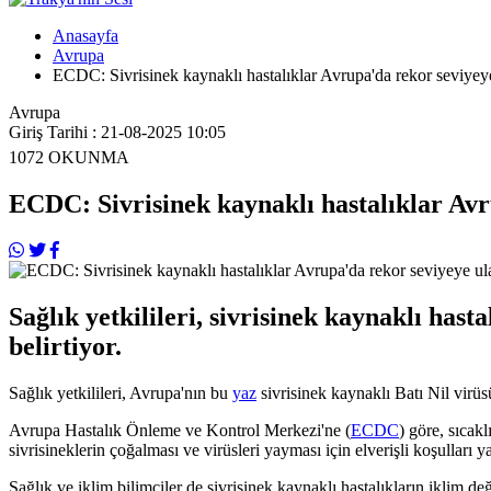
Anasayfa
Avrupa
ECDC: Sivrisinek kaynaklı hastalıklar Avrupa'da rekor seviyeye
Avrupa
Giriş Tarihi : 21-08-2025 10:05
1072
OKUNMA
ECDC: Sivrisinek kaynaklı hastalıklar Avr
Sağlık yetkilileri, sivrisinek kaynaklı has
belirtiyor.
Sağlık yetkilileri, Avrupa'nın bu
yaz
sivrisinek kaynaklı Batı Nil virü
Avrupa Hastalık Önleme ve Kontrol Merkezi'ne (
ECDC
) göre, sıcakl
sivrisineklerin çoğalması ve virüsleri yayması için elverişli koşulları ya
Sağlık ve iklim bilimciler de sivrisinek kaynaklı hastalıkların iklim 