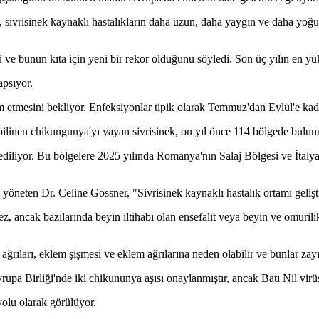
risinek kaynaklı hastalıkların daha uzun, daha yaygın ve daha yoğun 
ve bunun kıta için yeni bir rekor olduğunu söyledi. Son üç yılın en yük
apsıyor.
etmesini bekliyor. Enfeksiyonlar tipik olarak Temmuz'dan Eylül'e kada
ilinen chikungunya'yı yayan sivrisinek, on yıl önce 114 bölgede bulu
 ediliyor. Bu bölgelere 2025 yılında Romanya'nın Salaj Bölgesi ve İtalya
öneten Dr. Celine Gossner, "Sivrisinek kaynaklı hastalık ortamı gelişti
mez, ancak bazılarında beyin iltihabı olan ensefalit veya beyin ve omuril
rıları, eklem şişmesi ve eklem ağrılarına neden olabilir ve bunlar zayıfl
upa Birliği'nde iki chikununya aşısı onaylanmıştır, ancak Batı Nil virü
yolu olarak görülüyor.