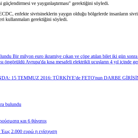
ni güçlendirmesi ve yaygınlaştırması" gerektiğini söyledi.
ir. ECDC, enfekte sivrisineklerin yaygın olduğu bölgelerde insanların siv
ri kullanmaları gerektiğini söyledi.
Bir milyon euro ikramiye çıkan ve çöpe atılan bilet iki gün sonr
Avrupa'da kısa mesafeli elektrikli uçuşların 4 yıl içinde 
NDA: 15 TEMMUZ 2016: TÜRKİYE'de FETO'nun DARBE GİRİ
nra bulundu
ρούσματα και 6 θάνατοι
 Έως 2.000 ευρώ η ενίσχυση